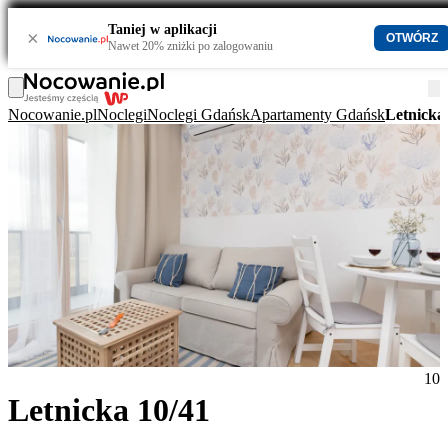
Taniej w aplikacji
×
OTWÓRZ
Nawet 20% zniżki po zalogowaniu
Nocowanie.pl
Noclegi
Noclegi Gdańsk
Apartamenty Gdańsk
Letnicka
10
Letnicka 10/41