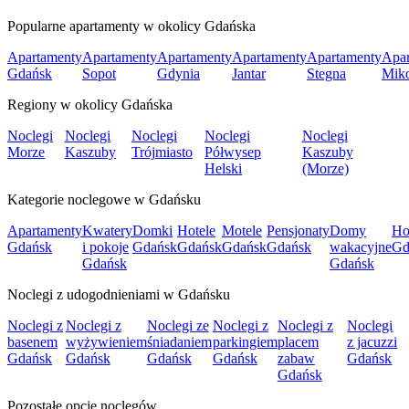
Popularne apartamenty w okolicy Gdańska
Apartamenty
Apartamenty
Apartamenty
Apartamenty
Apartamenty
Apar
Gdańsk
Sopot
Gdynia
Jantar
Stegna
Mik
Regiony w okolicy Gdańska
Noclegi
Noclegi
Noclegi
Noclegi
Noclegi
Morze
Kaszuby
Trójmiasto
Półwysep
Kaszuby
Helski
(Morze)
Kategorie noclegowe w Gdańsku
Apartamenty
Kwatery
Domki
Hotele
Motele
Pensjonaty
Domy
Ho
Gdańsk
i pokoje
Gdańsk
Gdańsk
Gdańsk
Gdańsk
wakacyjne
Gd
Gdańsk
Gdańsk
Noclegi z udogodnieniami w Gdańsku
Noclegi z
Noclegi z
Noclegi ze
Noclegi z
Noclegi z
Noclegi
basenem
wyżywieniem
śniadaniem
parkingiem
placem
z jacuzzi
Gdańsk
Gdańsk
Gdańsk
Gdańsk
zabaw
Gdańsk
Gdańsk
Pozostałe opcje noclegów