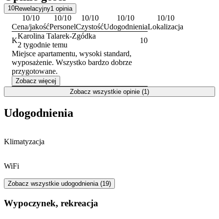
Parku Nadmorskiego im. Ronalda Reagana oraz popularnych
10
Rewelacyjny
1
opinia
kąpielisk, takich jak Plaża Jelitkowo.
10
/10
10
/10
10
/10
10
/10
10
/10
Cena/jakość
Personel
Czystość
Udogodnienia
Lokalizacja
Karolina Talarek-Zgódka
K
10
2 tygodnie temu
Miejsce apartamentu, wysoki standard,
wyposażenie. Wszystko bardzo dobrze
przygotowane.
Zobacz więcej
Zobacz wszystkie opinie (1)
Udogodnienia
Klimatyzacja
WiFi
Zobacz wszystkie udogodnienia (19)
Wypoczynek, rekreacja