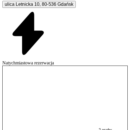
ulica Letnicka
10
,
80-536
Gdańsk
Natychmiastowa rezerwacja
2 osoby