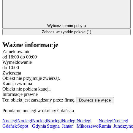
Wybierz termin pobytu
Zobacz wszystkie pokoje (1)
Ważne informacje
Zameldowanie
od 16:00
do 00:00
Wymeldowanie
do 10:00
Zwierzęta
Obiekt nie przyjmuje zwierząt.
Kaucja zwrotna
Obiekt nie pobiera kaucji.
Informacje prawne
Ten obiekt jest zarządzany przez firmę.
Dowiedz się więcej
Popularne noclegi w okolicy Gdańska
Noclegi
Noclegi
Noclegi
Noclegi
Noclegi
Noclegi
Noclegi
Noclegi
Gdańsk
Sopot
Gdynia
Stegna
Jantar
Mikoszewo
Rumia
Junoszyn