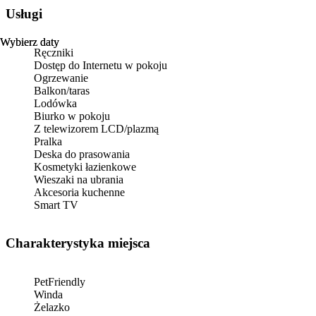
Usługi
Wybierz daty
Wybierz daty
Ręczniki
Dostęp do Internetu w pokoju
Ogrzewanie
Balkon/taras
Lodówka
Biurko w pokoju
Z telewizorem LCD/plazmą
Pralka
Deska do prasowania
Kosmetyki łazienkowe
Wieszaki na ubrania
Akcesoria kuchenne
Smart TV
Charakterystyka miejsca
PetFriendly
Winda
Żelazko