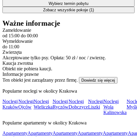
Wybierz termin pobytu
Zobacz wszystkie pokoje (1)
Ważne informacje
Zameldowanie
od 15:00
do 00:00
Wymeldowanie
do 11:00
Zwierzęta
Akceptowane tylko psy. Opłata: 50 zł / noc / zwierzę.
Kaucja zwrotna
Obiekt nie pobiera kaucji.
Informacje prawne
Ten obiekt jest zarządzany przez firmę.
Dowiedz się więcej
Popularne noclegi w okolicy Krakowa
Noclegi
Noclegi
Noclegi
Noclegi
Noclegi
Noclegi
Noclegi
Nocl
Kraków
Ojców
Wieliczka
Ryczów
Dobczyce
Liszki
Wola
Myśl
Kalinowska
Popularne apartamenty w okolicy Krakowa
Apartamenty
Apartamenty
Apartamenty
Apartamenty
Apartamenty
Apar