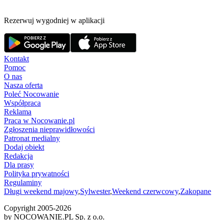
Rezerwuj wygodniej w aplikacji
Kontakt
Pomoc
O nas
Nasza oferta
Poleć Nocowanie
Współpraca
Reklama
Praca w Nocowanie.pl
Zgłoszenia nieprawidłowości
Patronat medialny
Dodaj obiekt
Redakcja
Dla prasy
Polityka prywatności
Regulaminy
Długi weekend majowy
,
Sylwester
,
Weekend czerwcowy
,
Zakopane
Copyright 2005-
2026
by NOCOWANIE.PL Sp. z o.o.