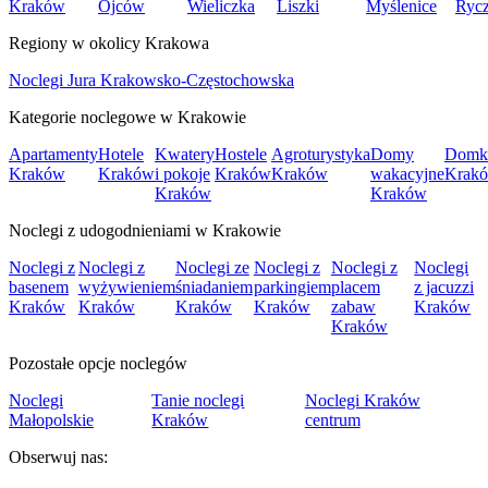
Kraków
Ojców
Wieliczka
Liszki
Myślenice
Ryc
Regiony w okolicy Krakowa
Noclegi Jura Krakowsko-Częstochowska
Kategorie noclegowe w Krakowie
Apartamenty
Hotele
Kwatery
Hostele
Agroturystyka
Domy
Domk
Kraków
Kraków
i pokoje
Kraków
Kraków
wakacyjne
Krak
Kraków
Kraków
Noclegi z udogodnieniami w Krakowie
Noclegi z
Noclegi z
Noclegi ze
Noclegi z
Noclegi z
Noclegi
basenem
wyżywieniem
śniadaniem
parkingiem
placem
z jacuzzi
Kraków
Kraków
Kraków
Kraków
zabaw
Kraków
Kraków
Pozostałe opcje noclegów
Noclegi
Tanie noclegi
Noclegi Kraków
Małopolskie
Kraków
centrum
Obserwuj nas: