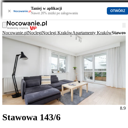
Taniej w aplikacji
×
OTWÓRZ
Nawet 20% zniżki po zalogowaniu
Nocowanie.pl
Noclegi
Noclegi Kraków
Apartamenty Kraków
Stawowa
8.9
Stawowa 143/6