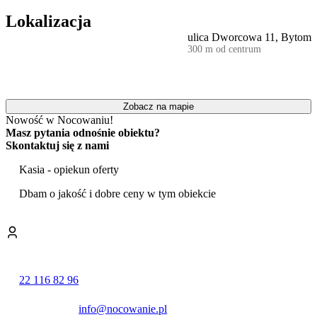
Wnętrza sypialni zostały funkcjonalnie zaaranżowane z myślą o
komforcie gości. Pierwsza z nich oferuje duże łóżko dwuosobowe
Lokalizacja
oraz rozkładaną sofę dla dwóch osób, druga również wyposażona
ulica Dworcowa 11, Bytom
jest w łóżko dwuosobowe, a trzecia dysponuje łóżkiem
300 m od centrum
pojedynczym. W jednej z sypialni przygotowano
biurko z
krzesłem
, co umożliwia wygodną pracę zdalną. W każdej sypialni
znajduje się telewizor.
Uzupełnieniem części mieszkalnej jest oddzielna, w pełni
Zobacz na mapie
wyposażona kuchnia. Goście mogą w niej korzystać z lodówki,
Nowość w Nocowaniu!
kuchenki gazowej, kuchenki mikrofalowej oraz czajnika
Masz pytania odnośnie obiektu?
elektrycznego. Dodatkowym udogodnieniem jest
pralka
, a na
Skontaktuj się z nami
wyposażeniu znajduje się również żelazko i deska do prasowania.
Obiekt zapewnia stały dostęp do bezprzewodowego internetu.
Kasia - opiekun oferty
Apartament charakteryzuje się doskonałą lokalizacją w sercu miasta.
Dbam o jakość i dobre ceny w tym obiekcie
Zaledwie kilkuminutowy spacer dzieli go od bytomskiego Rynku z
historyczną zabudową i rzeźbą Śpiącego Lwa. W bezpośrednim
sąsiedztwie, w odległości około 3 minut pieszo, znajduje się główny
dworzec kolejowy, co ułatwia podróżowanie po regionie. W pobliżu
dostępne są liczne sklepy, restauracje, kawiarnie oraz centrum
handlowe.
22 116 82 96
Okolica oferuje również dostęp do atrakcji kulturalnych i
rekreacyjnych. W niewielkiej odległości od obiektu mieści się
info@nocowanie.pl
Opera Śląska
, a miłośnicy zieleni mogą w kilka minut dotrzeć do