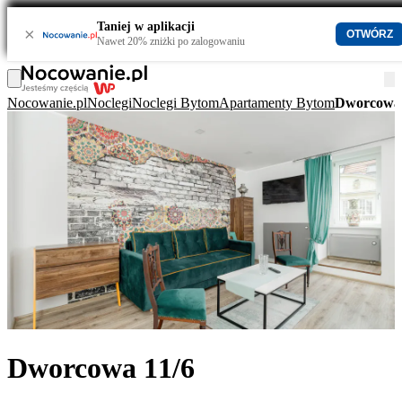
Taniej w aplikacji
×
OTWÓRZ
Nawet 20% zniżki po zalogowaniu
Nocowanie.pl
Noclegi
Noclegi Bytom
Apartamenty Bytom
Dworcowa 
Dworcowa 11/6