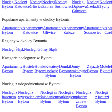
Noclegi
Noclegi
Noclegi
Noclegi
Noclegi
Noclegi
Noclegi
Noclegi
Bytom
Katowice
Gliwice
Zabrze
Sosnowiec
Dąbrowa
Czeladź
Tychy
Górnicza
Popularne apartamenty w okolicy Bytomia
Apartamenty
Apartamenty
Apartamenty
Apartamenty
Apartamenty
Apar
Bytom
Katowice
Gliwice
Zabrze
Sosnowiec
Czel
Regiony w okolicy Bytomia
Noclegi Śląsk
Noclegi Górny Śląsk
Kategorie noclegowe w Bytomiu
Apartamenty
Hostele
Hotele
Kwatery
Domki
Domy
Zajazdy
Motele
Bytom
Bytom
Bytom
i pokoje
Bytom
wakacyjne
Bytom
Bytom
Bytom
Bytom
Noclegi z udogodnieniami w Bytomiu
Noclegi z
Noclegi z
Noclegi ze
Noclegi z
Noclegi z
Noclegi
basenem
wyżywieniem
śniadaniem
parkingiem
placem
z jacuzzi
Bytom
Bytom
Bytom
Bytom
zabaw
Bytom
Bytom