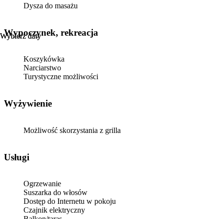
Dysza do masażu
Wypoczynek, rekreacja
Wybierz daty
Wybierz daty
Koszykówka
Narciarstwo
Turystyczne możliwości
Wyżywienie
Możliwość skorzystania z grilla
Usługi
Ogrzewanie
Suszarka do włosów
Dostęp do Internetu w pokoju
Czajnik elektryczny
Balkon/taras