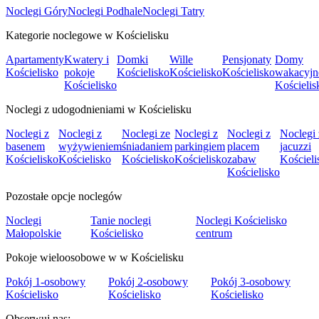
Noclegi Góry
Noclegi Podhale
Noclegi Tatry
Kategorie noclegowe w Kościelisku
Apartamenty
Kwatery i
Domki
Wille
Pensjonaty
Domy
Kościelisko
pokoje
Kościelisko
Kościelisko
Kościelisko
wakacyjn
Kościelisko
Kościelis
Noclegi z udogodnieniami w Kościelisku
Noclegi z
Noclegi z
Noclegi ze
Noclegi z
Noclegi z
Noclegi 
basenem
wyżywieniem
śniadaniem
parkingiem
placem
jacuzzi
Kościelisko
Kościelisko
Kościelisko
Kościelisko
zabaw
Kościeli
Kościelisko
Pozostałe opcje noclegów
Noclegi
Tanie noclegi
Noclegi Kościelisko
Małopolskie
Kościelisko
centrum
Pokoje wieloosobowe w w Kościelisku
Pokój 1-osobowy
Pokój 2-osobowy
Pokój 3-osobowy
Kościelisko
Kościelisko
Kościelisko
Obserwuj nas: