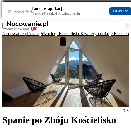
Taniej w aplikacji
×
OTWÓRZ
Nawet 20% zniżki po zalogowaniu
Nocowanie.pl
Noclegi
Noclegi Kościelisko
Kwatery i pokoje Kościeli
9.5
Spanie po Zbóju Kościelisko