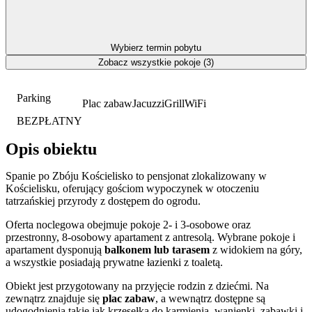
Wybierz termin pobytu
Zobacz wszystkie pokoje (3)
Parking
Plac zabaw
Jacuzzi
Grill
WiFi
BEZPŁATNY
Opis obiektu
Spanie po Zbóju Kościelisko to pensjonat zlokalizowany w
Kościelisku, oferujący gościom wypoczynek w otoczeniu
tatrzańskiej przyrody z dostępem do ogrodu.
Oferta noclegowa obejmuje pokoje 2- i 3-osobowe oraz
przestronny, 8-osobowy apartament z antresolą. Wybrane pokoje i
apartament dysponują
balkonem lub tarasem
z widokiem na góry,
a wszystkie posiadają prywatne łazienki z toaletą.
Obiekt jest przygotowany na przyjęcie rodzin z dziećmi. Na
zewnątrz znajduje się
plac zabaw
, a wewnątrz dostępne są
udogodnienia takie jak krzesełka do karmienia, wanienki, zabawki i