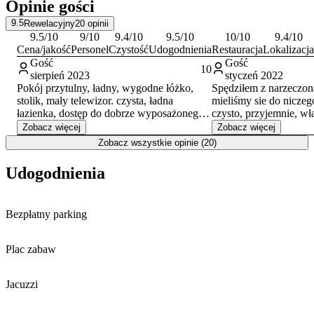
Opinie gości
9.5
Rewelacyjny
20
opinii
9.5
/10
9
/10
9.4
/10
9.5
/10
10
/10
9.4
/10
Cena/jakość
Personel
Czystość
Udogodnienia
Restauracja
Lokalizacja
Gość
Gość
10
sierpień 2023
styczeń 2022
Pokój przytulny, ładny, wygodne łóżko,
Spędziłem z narzeczon
stolik, mały telewizor. czysta, ładna
mieliśmy sie do niczeg
łazienka, dostęp do dobrze wyposażonego
czysto, przyjemnie, wła
aneksu kuchennego. Pani właścicielka
pomocni. Aneks kuche
Zobacz więcej
Zobacz więcej
bardzo miła. Świetna lokalizacja - rzut
wyposażony wiec nie 
Zobacz wszystkie opinie (20)
beretem znajduje się mały sklep spożywczy,
zrobieniem ciepłych p
pizzeria, przystanek autobusowy, kilkaset
Blisko (50m) do sklepu Cena za nocl
Udogodnienia
metrów dalej większy market i inne
atrakcyjna Z ca
restauracje. Wygodny parking - samochód
cały czas stał pod obiektem, a poruszaliśmy
Bezpłatny parking
się komunikacją publiczną. Bardzo polecam
Plac zabaw
Jacuzzi