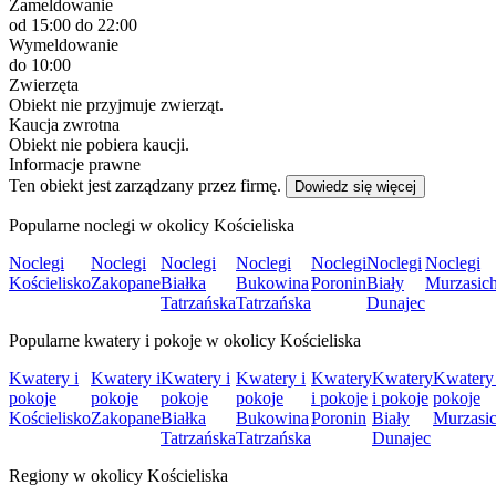
Zameldowanie
od 15:00
do 22:00
Wymeldowanie
do 10:00
Zwierzęta
Obiekt nie przyjmuje zwierząt.
Kaucja zwrotna
Obiekt nie pobiera kaucji.
Informacje prawne
Ten obiekt jest zarządzany przez firmę.
Dowiedz się więcej
Popularne noclegi w okolicy Kościeliska
Noclegi
Noclegi
Noclegi
Noclegi
Noclegi
Noclegi
Noclegi
Kościelisko
Zakopane
Białka
Bukowina
Poronin
Biały
Murzasich
Tatrzańska
Tatrzańska
Dunajec
Popularne kwatery i pokoje w okolicy Kościeliska
Kwatery i
Kwatery i
Kwatery i
Kwatery i
Kwatery
Kwatery
Kwatery 
pokoje
pokoje
pokoje
pokoje
i pokoje
i pokoje
pokoje
Kościelisko
Zakopane
Białka
Bukowina
Poronin
Biały
Murzasic
Tatrzańska
Tatrzańska
Dunajec
Regiony w okolicy Kościeliska