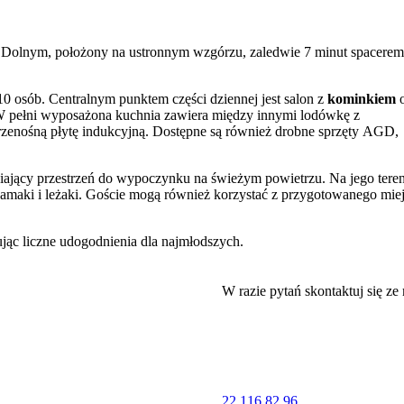
Dolnym, położony na ustronnym wzgórzu, zaledwie 7 minut spacerem
0 osób. Centralnym punktem części dziennej jest salon z
kominkiem
o
 W pełni wyposażona kuchnia zawiera między innymi lodówkę z
rzenośną płytę indukcyjną. Dostępne są również drobne sprzęty AGD,
ający przestrzeń do wypoczynku na świeżym powietrzu. Na jego teren
 hamaki i leżaki. Goście mogą również korzystać z przygotowanego mie
ując liczne udogodnienia dla najmłodszych.
nę. Dostępne są również bezpłatne udogodnienia, takie jak łóżeczko
armienia, wanienka oraz zabawki.
W razie pytań skontaktuj się ze
owania, suszarkę do włosów oraz telewizor z odtwarzaczem CD/DVD. 
-Fi. Dla zmotoryzowanych gości dostępny jest
prywatny parking
na
22 116 82 96