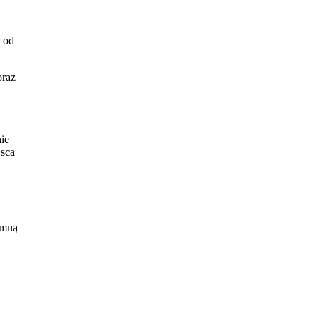
 od
raz
ie
jsca
 mną
Na