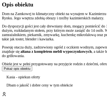
Opis obiektu
Dom na Zamkowej to klimatyczny obiekt na wynajem w Kazimierzu 
Rynku. Jego wnętrza zdobią obrazy i rzeźby kazimierskich malarzy.
Do dyspozycji gości jest cały drewniany dom, mogący pomieścić do 1
dużym, rozkładanym stołem, przy którym może zasiąść do 14 osób.
zamrażalnikiem, piekarnik, zmywarkę, kuchenkę mikrofalową oraz p
takie jak toster, blender i kawiarka.
Posesję otacza duży, zadrzewiony ogród z oczkiem wodnym, zapewni
znajduje się
altana z kompletem mebli wypoczynkowych
, a także
do grillowania.
Obiekt jest w pełni przygotowany na przyjęcie rodzin z dziećmi, ofer
Pokaż opis obiektu
Z myślą o komforcie rodzin przygotowano
plac zabaw
oraz trampoli
dziecięce z pościelą, przenośne łóżeczko turystyczne, krzesełko do k
Kasia - opiekun oferty
Wyposażenie domu obejmuje także pralkę, żelazko z deską do pras
Dbam o jakość i dobre ceny w tym obiekcie
terenie całego obiektu zapewniono bezpłatny dostęp do internetu Wi
terenie posesji.
Goście mogą przyjechać ze swoimi zwierzętami domowymi.