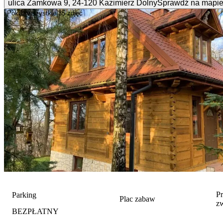
ulica Zamkowa
9
,
24-120
Kazimierz Dolny
Sprawdź na mapi
Pokaż wszystkie
35 zdjęć
P
Parking
Plac zabaw
z
BEZPŁATNY