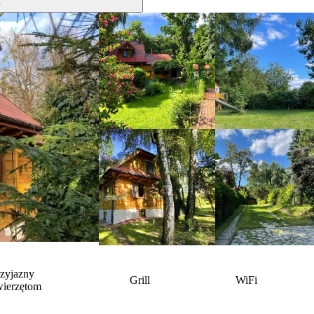
e
rzyjazny
Grill
WiFi
wierzętom