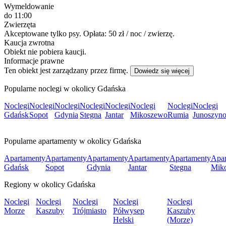
Wymeldowanie
do 11:00
Zwierzęta
Akceptowane tylko psy. Opłata: 50 zł / noc / zwierzę.
Kaucja zwrotna
Obiekt nie pobiera kaucji.
Informacje prawne
Ten obiekt jest zarządzany przez firmę.
Dowiedz się więcej
Popularne noclegi w okolicy Gdańska
Noclegi
Noclegi
Noclegi
Noclegi
Noclegi
Noclegi
Noclegi
Noclegi
Gdańsk
Sopot
Gdynia
Stegna
Jantar
Mikoszewo
Rumia
Junoszyn
Popularne apartamenty w okolicy Gdańska
Apartamenty
Apartamenty
Apartamenty
Apartamenty
Apartamenty
Apar
Gdańsk
Sopot
Gdynia
Jantar
Stegna
Mik
Regiony w okolicy Gdańska
Noclegi
Noclegi
Noclegi
Noclegi
Noclegi
Morze
Kaszuby
Trójmiasto
Półwysep
Kaszuby
Helski
(Morze)