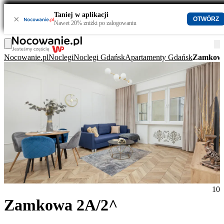
Taniej w aplikacji
×
OTWÓRZ
Nawet 20% zniżki po zalogowaniu
Nocowanie.pl
Noclegi
Noclegi Gdańsk
Apartamenty Gdańsk
Zamkowa
10
Zamkowa 2A/2^