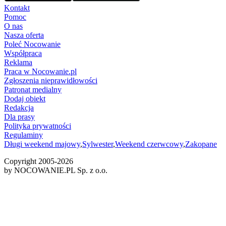
Kontakt
Pomoc
O nas
Nasza oferta
Poleć Nocowanie
Współpraca
Reklama
Praca w Nocowanie.pl
Zgłoszenia nieprawidłowości
Patronat medialny
Dodaj obiekt
Redakcja
Dla prasy
Polityka prywatności
Regulaminy
Długi weekend majowy
,
Sylwester
,
Weekend czerwcowy
,
Zakopane
Copyright 2005-
2026
by NOCOWANIE.PL Sp. z o.o.