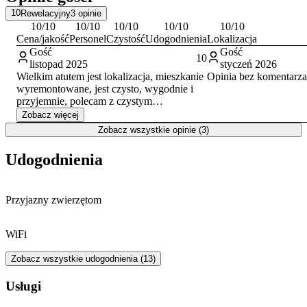
10
Rewelacyjny
3
opinie
Lokalizacja w obrębie historycznego Śródmieścia Gdańska pozwala
10
/10
10
/10
10
/10
10
/10
10
/10
na piesze zwiedzanie okolicy, w tym pobliskiej Hali Targowej, ulicy
Cena/jakość
Personel
Czystość
Udogodnienia
Lokalizacja
Długiej, Mariackiej czy nabrzeża Motławy. Stanowi to doskonałą
Gość
Gość
bazę wypadową do odkrywania uroków miasta. Dobrze rozwinięta
10
listopad 2025
styczeń 2026
komunikacja miejska ułatwia dotarcie do dalszych atrakcji, takich
Wielkim atutem jest lokalizacja, mieszkanie
Opinia bez komentarza
jak historyczne
Westerplatte
czy Gdański Ogród Zoologiczny.
wyremontowane, jest czysto, wygodnie i
Warto również zaplanować wycieczkę na Plażę Jelitkowo, by
przyjemnie, polecam z czystym
odpocząć nad morzem.
sumieniem:)
Zobacz więcej
Zobacz wszystkie opinie (3)
Udogodnienia
Przyjazny zwierzętom
WiFi
Zobacz wszystkie udogodnienia (13)
Usługi