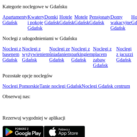
Kategorie noclegowe w Gdańsku
Apartamenty
Kwatery
Domki
Hotele
Motele
Pensjonaty
Domy
Ho
Gdańsk
i pokoje
Gdańsk
Gdańsk
Gdańsk
Gdańsk
wakacyjne
Gd
Gdańsk
Gdańsk
Noclegi z udogodnieniami w Gdańsku
Noclegi z
Noclegi z
Noclegi ze
Noclegi z
Noclegi z
Noclegi
basenem
wyżywieniem
śniadaniem
parkingiem
placem
z jacuzzi
Gdańsk
Gdańsk
Gdańsk
Gdańsk
zabaw
Gdańsk
Gdańsk
Pozostałe opcje noclegów
Noclegi Pomorskie
Tanie noclegi Gdańsk
Noclegi Gdańsk centrum
Obserwuj nas:
Rezerwuj wygodniej w aplikacji