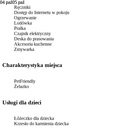
04 paź
04 paź
05 paź
05 paź
Ręczniki
Dostęp do Internetu w pokoju
Ogrzewanie
Lodówka
Pralka
Czajnik elektryczny
Deska do prasowania
Akcesoria kuchenne
Zmywarka
Charakterystyka miejsca
PetFriendly
Żelazko
usługi dla dzieci
Łóżeczko dla dziecka
Krzesło do karmienia dziecka