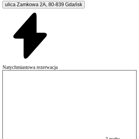
ulica Zamkowa
2A
,
80-839
Gdańsk
Natychmiastowa rezerwacja
2 osoby