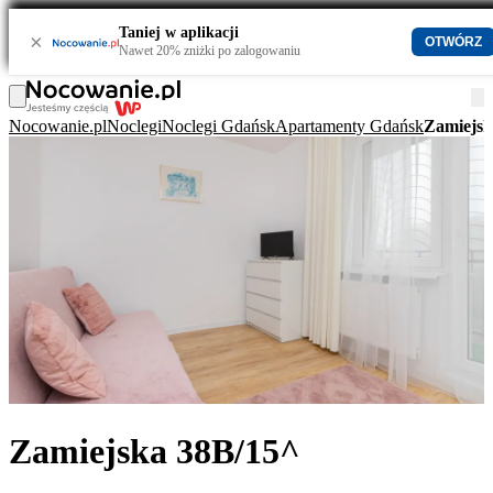
Taniej w aplikacji
×
OTWÓRZ
Nawet 20% zniżki po zalogowaniu
Nocowanie.pl
Noclegi
Noclegi Gdańsk
Apartamenty Gdańsk
Zamiejsk
Zamiejska 38B/15^