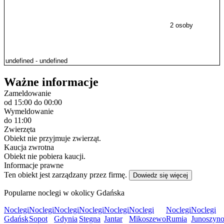
PARKING:
2 osoby
Zewnętrzny parking w okolicy. Brak gwarancji miejsca
parkingowego.
Ważne informacje
Zameldowanie
od 15:00
do 00:00
Wymeldowanie
do 11:00
Zwierzęta
Obiekt nie przyjmuje zwierząt.
Kaucja zwrotna
Obiekt nie pobiera kaucji.
Informacje prawne
Ten obiekt jest zarządzany przez firmę.
Dowiedz się więcej
Popularne noclegi w okolicy Gdańska
Noclegi
Noclegi
Noclegi
Noclegi
Noclegi
Noclegi
Noclegi
Noclegi
Gdańsk
Sopot
Gdynia
Stegna
Jantar
Mikoszewo
Rumia
Junoszyn