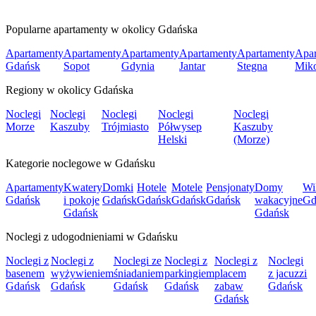
Popularne apartamenty w okolicy Gdańska
Apartamenty
Apartamenty
Apartamenty
Apartamenty
Apartamenty
Apar
Gdańsk
Sopot
Gdynia
Jantar
Stegna
Mik
Regiony w okolicy Gdańska
Noclegi
Noclegi
Noclegi
Noclegi
Noclegi
Morze
Kaszuby
Trójmiasto
Półwysep
Kaszuby
Helski
(Morze)
Kategorie noclegowe w Gdańsku
Apartamenty
Kwatery
Domki
Hotele
Motele
Pensjonaty
Domy
Wi
Gdańsk
i pokoje
Gdańsk
Gdańsk
Gdańsk
Gdańsk
wakacyjne
Gd
Gdańsk
Gdańsk
Noclegi z udogodnieniami w Gdańsku
Noclegi z
Noclegi z
Noclegi ze
Noclegi z
Noclegi z
Noclegi
basenem
wyżywieniem
śniadaniem
parkingiem
placem
z jacuzzi
Gdańsk
Gdańsk
Gdańsk
Gdańsk
zabaw
Gdańsk
Gdańsk