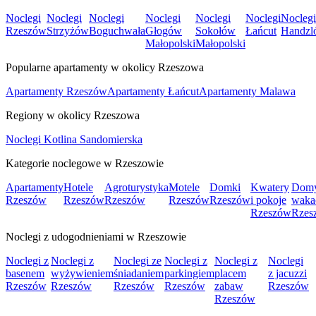
Noclegi
Noclegi
Noclegi
Noclegi
Noclegi
Noclegi
Noclegi
Rzeszów
Strzyżów
Boguchwała
Głogów
Sokołów
Łańcut
Handzl
Małopolski
Małopolski
Popularne apartamenty w okolicy Rzeszowa
Apartamenty Rzeszów
Apartamenty Łańcut
Apartamenty Malawa
Regiony w okolicy Rzeszowa
Noclegi Kotlina Sandomierska
Kategorie noclegowe w Rzeszowie
Apartamenty
Hotele
Agroturystyka
Motele
Domki
Kwatery
Dom
Rzeszów
Rzeszów
Rzeszów
Rzeszów
Rzeszów
i pokoje
waka
Rzeszów
Rzes
Noclegi z udogodnieniami w Rzeszowie
Noclegi z
Noclegi z
Noclegi ze
Noclegi z
Noclegi z
Noclegi
basenem
wyżywieniem
śniadaniem
parkingiem
placem
z jacuzzi
Rzeszów
Rzeszów
Rzeszów
Rzeszów
zabaw
Rzeszów
Rzeszów