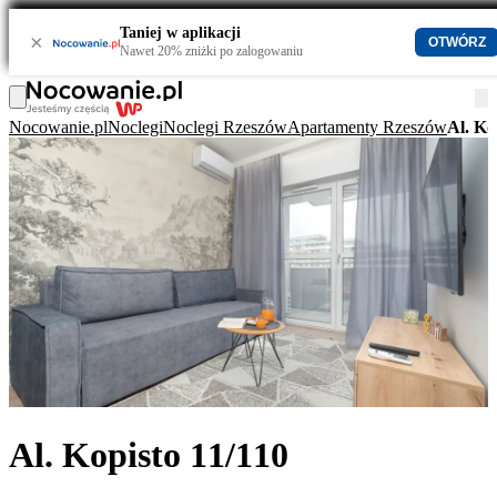
Taniej w aplikacji
×
OTWÓRZ
Nawet 20% zniżki po zalogowaniu
Nocowanie.pl
Noclegi
Noclegi Rzeszów
Apartamenty Rzeszów
Al. Ko
Al. Kopisto 11/110