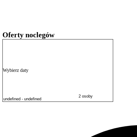
rowerowych typu single-track.
Goście w swoich opiniach szczególnie wysoko oceniają czystość obie
Oferty noclegów
Wybierz daty
2 osoby