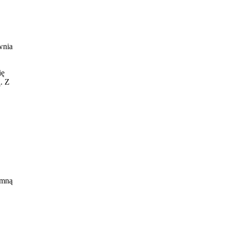
wnia
ię
. Z
ia
 mną
się