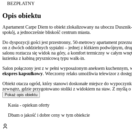
BEZPŁATNY
Opis obiektu
Apartament Carpe Diem to obiekt zlokalizowany na uboczu Dusznik-
spokój, a jednocześnie bliskość centrum miasta.
Do dyspozycji gości jest przestronny, 50-metrowy apartament przezna
on z dwóch oddzielnych sypialni – jednej z łóżkiem podwójnym, dru
salonu roztacza się widok na góry, a komfort termiczny w całym wn
łazienka z kabiną prysznicową typu walk-in.
Salon połączony jest z w pełni wyposażonym aneksem kuchennym, w 
ekspres kapsułkowy
. Wieczorny relaks umożliwia telewizor z dost
Obiekt otacza ogród, który stanowi doskonałe miejsce do wypoczyn
zewnątrz, gdzie przygotowano stoliki z widokiem na staw. Z myślą 
wszystkich dostępna jest
wiata grillowa
oraz specjalnie wyznaczone 
Pokaż opis obiektu
Goście mogą korzystać z bezpłatnego parkingu na terenie posesji ora
Kasia - opiekun oferty
takie jak krzesełko do karmienia i
przenośne łóżeczko
.
Dbam o jakość i dobre ceny w tym obiekcie
Apartament jest dogodnie zlokalizowany – zaledwie 1 km od centrum
najważniejsze atrakcje miasta, takie jak historyczne
Muzeum Papiern
także świetną bazę wypadową w Góry Stołowe (8 km) oraz do Zieleń