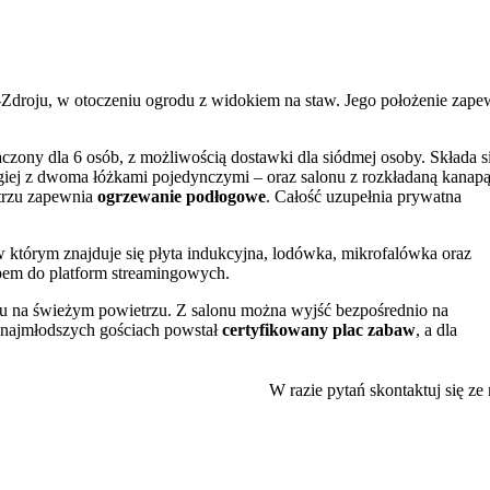
Zdroju, w otoczeniu ogrodu z widokiem na staw. Jego położenie zape
czony dla 6 osób, z możliwością dostawki dla siódmej osoby. Składa s
giej z dwoma łóżkami pojedynczymi – oraz salonu z rozkładaną kanapą
ętrzu zapewnia
ogrzewanie podłogowe
. Całość uzupełnia prywatna
którym znajduje się płyta indukcyjna, lodówka, mikrofalówka oraz
ępem do platform streamingowych.
ku na świeżym powietrzu. Z salonu można wyjść bezpośrednio na
o najmłodszych gościach powstał
certyfikowany plac zabaw
, a dla
miejsce na ognisko, z którego można korzystać również zimą.
z dostępu do internetu. Dla rodzin z dziećmi przygotowano udogodnien
W razie pytań skontaktuj się ze
 Dusznik-Zdroju i 500 m od najbliższych sklepów. W pobliżu znajdują 
ictwa
czy Park Zdrojowy z Dworkiem Chopina. Lokalizacja stanowi
ca (12 km), a miłośnicy aktywnego wypoczynku docenią bliskość tras