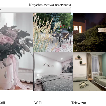
Natychmiastowa rezerwacja
e
rill
WiFi
Telewizor