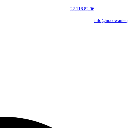
22 116 82 96
ktu oraz obsługę.
info@nocowanie.p