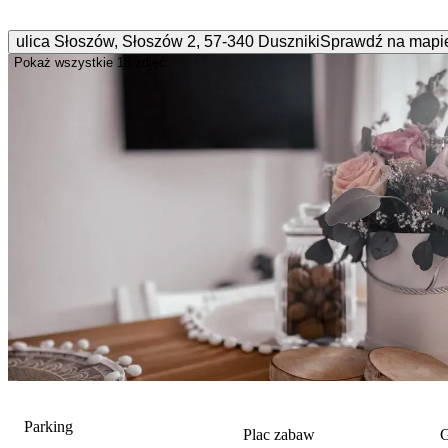
ulica Słoszów, Słoszów
2
,
57-340
Duszniki
Sprawdź na mapi
Pokaż wszystkie
18 zdjęć
Parking
Plac zabaw
G