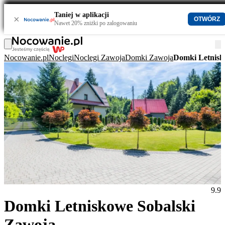
Taniej w aplikacji
×
OTWÓRZ
Nawet 20% zniżki po zalogowaniu
Nocowanie.pl
Noclegi
Noclegi Zawoja
Domki Zawoja
Domki Letnisk
9.9
Domki Letniskowe Sobalski
Zawoja