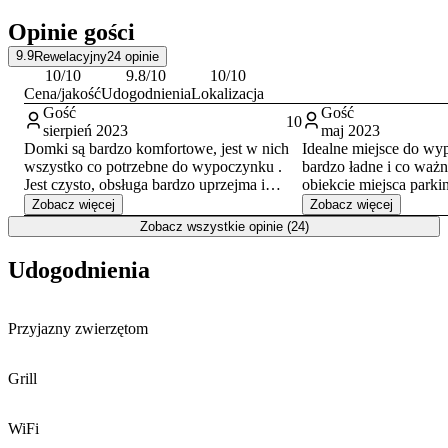
oraz Babiogórskie Centrum Kultury, przybliżające dziedzictwo
Opinie gości
regionu. Doba hotelowa rozpoczyna się o godzinie 15:00 i trwa do
10:00 w dniu wyjazdu. Na miejscu akceptowane są płatności
9.9
Rewelacyjny
24
opinie
gotówką oraz przelewem.
10
/10
9.8
/10
10
/10
Cena/jakość
Udogodnienia
Lokalizacja
Gość
Gość
10
sierpień 2023
maj 2023
Domki są bardzo komfortowe, jest w nich
Idealne miejsce do w
wszystko co potrzebne do wypoczynku .
bardzo ładne i co ważn
Jest czysto, obsługa bardzo uprzejma i
obiekcie miejsca parki
pomocna, cały teren przystosowany dla
do zorganizowania grill
Zobacz więcej
Zobacz więcej
dzieci, jest plac zabaw, miejsce na grilla i
sympatyczni właściciel
Zobacz wszystkie opinie (24)
ognisko. Ośrodek znajduje się blisko
miejsce dla każdego k
szlaków i wyciągu na Mosorny Groń .
ciszy i spokoju. Polec
Udogodnienia
Jedynie do sklepu jest daleko, i cięzko tam
Alina i Leszek z Pszc
trafić z nawigacją bo nie widzi ul. Rybnej i
całego ośrodka, najlepiej wpisać miejsce tuż
Przyjazny zwierzętom
obok Slow Life Cabins i wtedy
doprowadzi. Ogólnie polecam gorąco.
Grill
WiFi