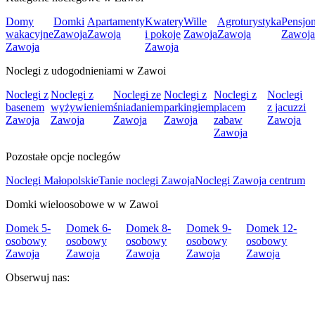
Domy
Domki
Apartamenty
Kwatery
Wille
Agroturystyka
Pensjo
wakacyjne
Zawoja
Zawoja
i pokoje
Zawoja
Zawoja
Zawoja
Zawoja
Zawoja
Noclegi z udogodnieniami w Zawoi
Noclegi z
Noclegi z
Noclegi ze
Noclegi z
Noclegi z
Noclegi
basenem
wyżywieniem
śniadaniem
parkingiem
placem
z jacuzzi
Zawoja
Zawoja
Zawoja
Zawoja
zabaw
Zawoja
Zawoja
Pozostałe opcje noclegów
Noclegi Małopolskie
Tanie noclegi Zawoja
Noclegi Zawoja centrum
Domki wieloosobowe w w Zawoi
Domek 5-
Domek 6-
Domek 8-
Domek 9-
Domek 12-
osobowy
osobowy
osobowy
osobowy
osobowy
Zawoja
Zawoja
Zawoja
Zawoja
Zawoja
Obserwuj nas: