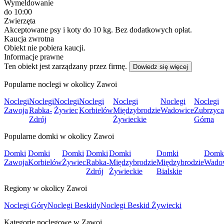
Wymeldowanie
do 10:00
Zwierzęta
Akceptowane psy i koty do 10 kg. Bez dodatkowych opłat.
Kaucja zwrotna
Obiekt nie pobiera kaucji.
Informacje prawne
Ten obiekt jest zarządzany przez firmę.
Dowiedz się więcej
Popularne noclegi w okolicy Zawoi
Noclegi
Noclegi
Noclegi
Noclegi
Noclegi
Noclegi
Noclegi
Zawoja
Rabka-
Żywiec
Korbielów
Międzybrodzie
Wadowice
Zubrzyca
Zdrój
Żywieckie
Górna
Popularne domki w okolicy Zawoi
Domki
Domki
Domki
Domki
Domki
Domki
Domk
Zawoja
Korbielów
Żywiec
Rabka-
Międzybrodzie
Międzybrodzie
Wado
Zdrój
Żywieckie
Bialskie
Regiony w okolicy Zawoi
Noclegi Góry
Noclegi Beskidy
Noclegi Beskid Żywiecki
Kategorie noclegowe w Zawoi