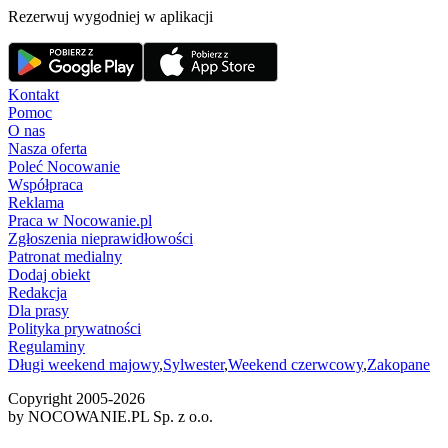
Rezerwuj wygodniej w aplikacji
Kontakt
Pomoc
O nas
Nasza oferta
Poleć Nocowanie
Współpraca
Reklama
Praca w Nocowanie.pl
Zgłoszenia nieprawidłowości
Patronat medialny
Dodaj obiekt
Redakcja
Dla prasy
Polityka prywatności
Regulaminy
Długi weekend majowy
,
Sylwester
,
Weekend czerwcowy
,
Zakopane
Copyright 2005-
2026
by NOCOWANIE.PL Sp. z o.o.