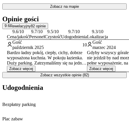
słynnego
Spływu Dunajcem
oraz malownicza ścieżka pieszo-
Zobacz na mapie
rowerowa biegnąca wzdłuż rzeki. Do Rynku w Krościenku można
dotrzeć w kilka minut samochodem, a położenie sprzyja również
Opinie gości
jednodniowym wycieczkom na Słowację.
9.6
Rewelacyjny
82
opinie
9.6
/10
9.7
/10
9.5
/10
9.7
/10
9.3
/10
Cena/jakość
Personel
Czystość
Udogodnienia
Lokalizacja
Gość
Gość
10
październik 2025
marzec 2024
Bardzo ładny pokój, ciepły, cichy, dobrze
Gdyby wszyscy górale b
wyposażona kuchnia. W pokoju łazienka.
nie jeżdził by nad morz
Duży parking. Zatrzymaliśmy się na jedną
pełne wyposażenie, na 
noc. Wszystko co potrzeba było na miejscu.
Właściciele super mili 
Zobacz więcej
Zobacz więcej
Dobra cena w stosunku do jakości.Polecam
mi kwaterę , gdzie prz
Zobacz wszystkie opinie (82)
ten nocleg.
się kiedy chce. K
POLECENIA !!!!!!!!!!
Udogodnienia
Bezpłatny parking
Plac zabaw