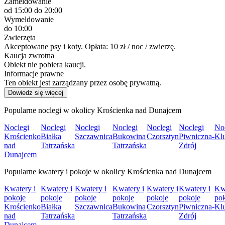
Zameldowanie
od 15:00
do 20:00
Wymeldowanie
do 10:00
Zwierzęta
Akceptowane psy i koty. Opłata: 10 zł / noc / zwierzę.
Kaucja zwrotna
Obiekt nie pobiera kaucji.
Informacje prawne
Ten obiekt jest zarządzany przez osobę prywatną.
Dowiedz się więcej
Popularne noclegi w okolicy Krościenka nad Dunajcem
Noclegi
Noclegi
Noclegi
Noclegi
Noclegi
Noclegi
No
Krościenko
Białka
Szczawnica
Bukowina
Czorsztyn
Piwniczna-
Kl
nad
Tatrzańska
Tatrzańska
Zdrój
Dunajcem
Popularne kwatery i pokoje w okolicy Krościenka nad Dunajcem
Kwatery i
Kwatery i
Kwatery i
Kwatery i
Kwatery i
Kwatery i
Kwa
pokoje
pokoje
pokoje
pokoje
pokoje
pokoje
po
Krościenko
Białka
Szczawnica
Bukowina
Czorsztyn
Piwniczna-
Kl
nad
Tatrzańska
Tatrzańska
Zdrój
Dunajcem