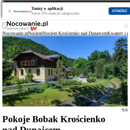
Taniej w aplikacji
×
OTWÓRZ
Nawet 20% zniżki po zalogowaniu
Nocowanie.pl
Noclegi
Noclegi Krościenko nad Dunajcem
Kwatery i p
9.6
Pokoje Bobak Krościenko
nad Dunajcem