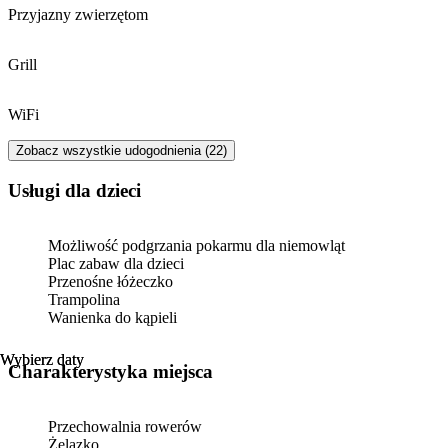
Przyjazny zwierzętom
Grill
WiFi
Zobacz wszystkie udogodnienia (22)
usługi dla dzieci
Możliwość podgrzania pokarmu dla niemowląt
Plac zabaw dla dzieci
Przenośne łóżeczko
Trampolina
Wanienka do kąpieli
Wybierz daty
Wybierz daty
Charakterystyka miejsca
Przechowalnia rowerów
Żelazko