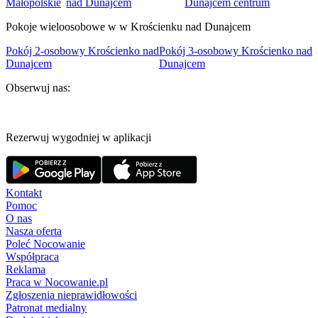
Małopolskie
nad Dunajcem
Dunajcem centrum
Pokoje wieloosobowe w w Krościenku nad Dunajcem
Pokój 2-osobowy Krościenko nad
Pokój 3-osobowy Krościenko nad
Dunajcem
Dunajcem
Obserwuj nas:
Rezerwuj wygodniej w aplikacji
Kontakt
Pomoc
O nas
Nasza oferta
Poleć Nocowanie
Współpraca
Reklama
Praca w Nocowanie.pl
Zgłoszenia nieprawidłowości
Patronat medialny