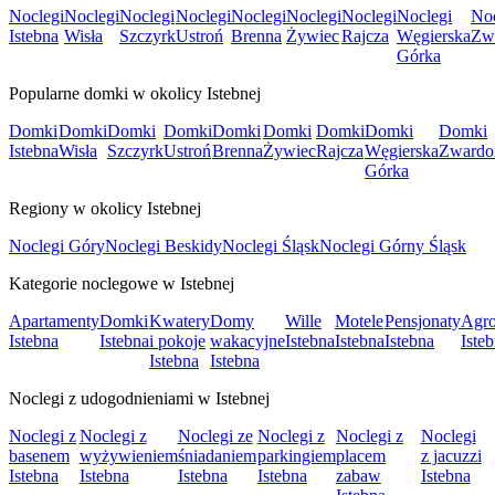
Noclegi
Noclegi
Noclegi
Noclegi
Noclegi
Noclegi
Noclegi
Noclegi
Noc
Istebna
Wisła
Szczyrk
Ustroń
Brenna
Żywiec
Rajcza
Węgierska
Zw
Górka
Popularne domki w okolicy Istebnej
Domki
Domki
Domki
Domki
Domki
Domki
Domki
Domki
Domki
Istebna
Wisła
Szczyrk
Ustroń
Brenna
Żywiec
Rajcza
Węgierska
Zwardo
Górka
Regiony w okolicy Istebnej
Noclegi Góry
Noclegi Beskidy
Noclegi Śląsk
Noclegi Górny Śląsk
Kategorie noclegowe w Istebnej
Apartamenty
Domki
Kwatery
Domy
Wille
Motele
Pensjonaty
Agro
Istebna
Istebna
i pokoje
wakacyjne
Istebna
Istebna
Istebna
Iste
Istebna
Istebna
Noclegi z udogodnieniami w Istebnej
Noclegi z
Noclegi z
Noclegi ze
Noclegi z
Noclegi z
Noclegi
basenem
wyżywieniem
śniadaniem
parkingiem
placem
z jacuzzi
Istebna
Istebna
Istebna
Istebna
zabaw
Istebna