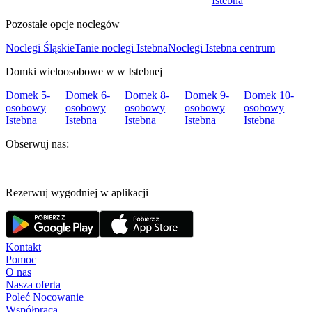
Istebna
Pozostałe opcje noclegów
Noclegi Śląskie
Tanie noclegi Istebna
Noclegi Istebna centrum
Domki wieloosobowe w w Istebnej
Domek 5-
Domek 6-
Domek 8-
Domek 9-
Domek 10-
osobowy
osobowy
osobowy
osobowy
osobowy
Istebna
Istebna
Istebna
Istebna
Istebna
Obserwuj nas:
Rezerwuj wygodniej w aplikacji
Kontakt
Pomoc
O nas
Nasza oferta
Poleć Nocowanie
Współpraca