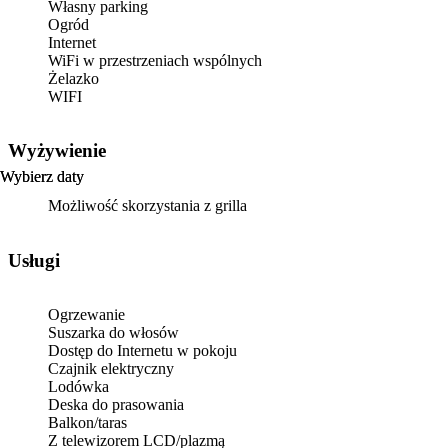
Własny parking
Ogród
Internet
WiFi w przestrzeniach wspólnych
Żelazko
WIFI
Wyżywienie
Wybierz daty
Wybierz daty
Możliwość skorzystania z grilla
Usługi
Ogrzewanie
Suszarka do włosów
Dostęp do Internetu w pokoju
Czajnik elektryczny
Lodówka
Deska do prasowania
Balkon/taras
Z telewizorem LCD/plazmą