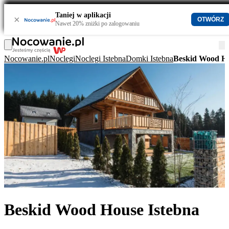
Taniej w aplikacji
×
OTWÓRZ
Nawet 20% zniżki po zalogowaniu
Nocowanie.pl
Noclegi
Noclegi Istebna
Domki Istebna
Beskid Wood Ho
Beskid Wood House Istebna