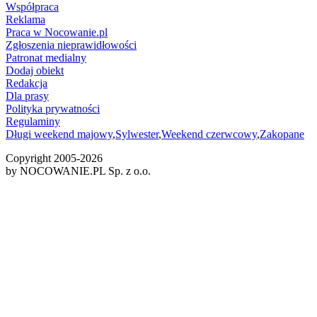
Współpraca
Reklama
Praca w Nocowanie.pl
Zgłoszenia nieprawidłowości
Patronat medialny
Dodaj obiekt
Redakcja
Dla prasy
Polityka prywatności
Regulaminy
Długi weekend majowy
,
Sylwester
,
Weekend czerwcowy
,
Zakopane
Copyright 2005-
2026
by NOCOWANIE.PL Sp. z o.o.