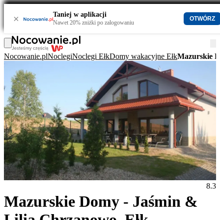
Taniej w aplikacji
×
OTWÓRZ
Nawet 20% zniżki po zalogowaniu
Nocowanie.pl
Noclegi
Noclegi Ełk
Domy wakacyjne Ełk
Mazurskie D
8.3
Mazurskie Domy - Jaśmin &
Lilia Chrzanowo, Ełk