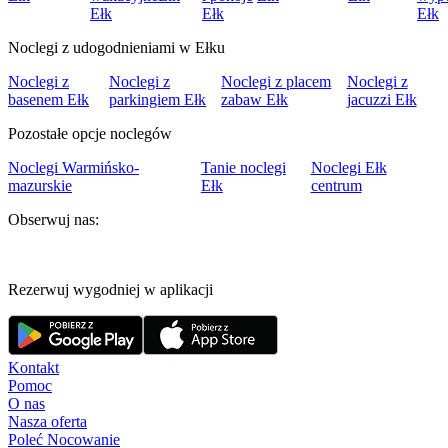
Ełk
Ełk
Ełk
Noclegi z udogodnieniami w Ełku
Noclegi z
Noclegi z
Noclegi z placem
Noclegi z
basenem Ełk
parkingiem Ełk
zabaw Ełk
jacuzzi Ełk
Pozostałe opcje noclegów
Noclegi Warmińsko-
Tanie noclegi
Noclegi Ełk
mazurskie
Ełk
centrum
Obserwuj nas:
Rezerwuj wygodniej w aplikacji
Kontakt
Pomoc
O nas
Nasza oferta
Poleć Nocowanie