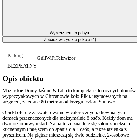
Wybierz termin pobytu
Zobacz wszystkie pokoje (4)
Parking
Grill
WiFi
Telewizor
BEZPŁATNY
Opis obiektu
Mazurskie Domy Jaśmin & Lilia to kompleks całorocznych domów
wypoczynkowych w Chrzanowie koło Ełku, usytuowanych na
wzgórzu, zaledwie 80 metrów od brzegu jeziora Sunowo.
Obiekt oferuje zakwaterowanie w całorocznych, drewnianych
domach przeznaczonych dla maksymalnie 8 osób. Każdy dom ma
dwupoziomowy układ. Na parterze znajduje się salon z aneksem
kuchennym i miejscem do spania dla 4 osób, a także łazienka z
prysznicem. Na piętrze mieszczą się dwie oddzielne, 2-osobowe