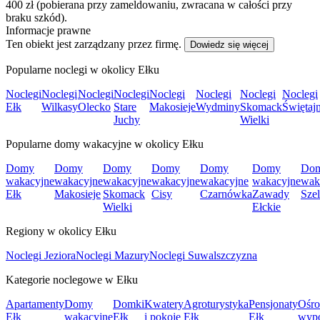
400 zł (pobierana przy zameldowaniu, zwracana w całości przy
braku szkód).
Informacje prawne
Ten obiekt jest zarządzany przez firmę.
Dowiedz się więcej
Popularne noclegi w okolicy Ełku
Noclegi
Noclegi
Noclegi
Noclegi
Noclegi
Noclegi
Noclegi
Noclegi
Ełk
Wilkasy
Olecko
Stare
Makosieje
Wydminy
Skomack
Świętaj
Juchy
Wielki
Popularne domy wakacyjne w okolicy Ełku
Domy
Domy
Domy
Domy
Domy
Domy
Do
wakacyjne
wakacyjne
wakacyjne
wakacyjne
wakacyjne
wakacyjne
wak
Ełk
Makosieje
Skomack
Cisy
Czarnówka
Zawady
Szel
Wielki
Ełckie
Regiony w okolicy Ełku
Noclegi Jeziora
Noclegi Mazury
Noclegi Suwalszczyzna
Kategorie noclegowe w Ełku
Apartamenty
Domy
Domki
Kwatery
Agroturystyka
Pensjonaty
Ośro
Ełk
wakacyjne
Ełk
i pokoje
Ełk
Ełk
wyp