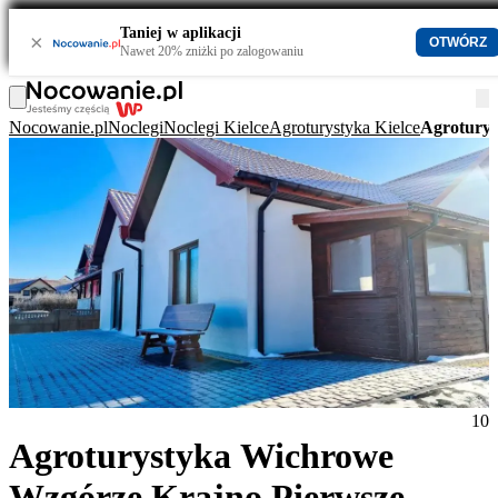
Taniej w aplikacji
×
OTWÓRZ
Nawet 20% zniżki po zalogowaniu
Nocowanie.pl
Noclegi
Noclegi Kielce
Agroturystyka Kielce
Agroturys
10
Agroturystyka Wichrowe
Wzgórze Krajno Pierwsze,