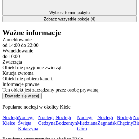
Wybierz termin pobytu
Zobacz wszystkie pokoje (4)
Ważne informacje
Zameldowanie
od 14:00
do 22:00
Wymeldowanie
do 10:00
Zwierzęta
Obiekt nie przyjmuje zwierząt.
Kaucja zwrotna
Obiekt nie pobiera kaucji.
Informacje prawne
Ten obiekt jest zarządzany przez osobę prywatną.
Dowiedz się więcej
Popularne noclegi w okolicy Kielc
Noclegi
Noclegi
Noclegi
Noclegi
Noclegi
Noclegi
Noclegi
No
Kielce
Święta
Cedzyna
Bodzentyn
Miedziana
Zagnańsk
Chęciny
Bi
Katarzyna
Góra