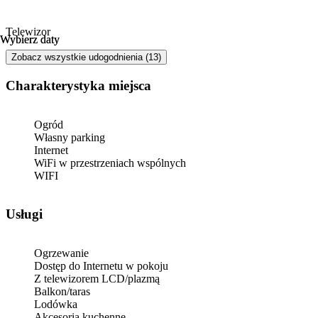
Telewizor
Wybierz daty
Wybierz daty
Zobacz wszystkie udogodnienia (13)
Charakterystyka miejsca
Ogród
Własny parking
Internet
WiFi w przestrzeniach wspólnych
WIFI
Usługi
Ogrzewanie
Dostęp do Internetu w pokoju
Z telewizorem LCD/plazmą
Balkon/taras
Lodówka
Akcesoria kuchenne