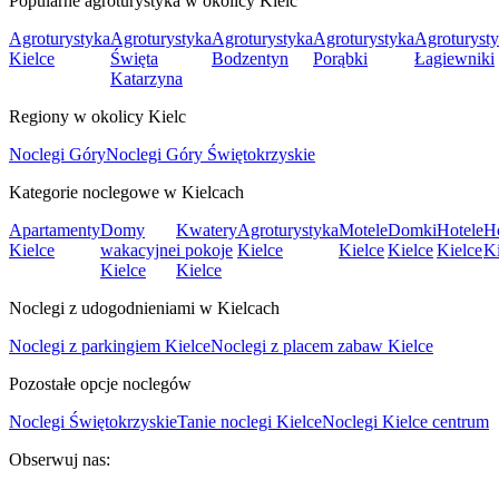
Popularne agroturystyka w okolicy Kielc
Agroturystyka
Agroturystyka
Agroturystyka
Agroturystyka
Agroturyst
Kielce
Święta
Bodzentyn
Porąbki
Łagiewniki
Katarzyna
Regiony w okolicy Kielc
Noclegi Góry
Noclegi Góry Świętokrzyskie
Kategorie noclegowe w Kielcach
Apartamenty
Domy
Kwatery
Agroturystyka
Motele
Domki
Hotele
Ho
Kielce
wakacyjne
i pokoje
Kielce
Kielce
Kielce
Kielce
Ki
Kielce
Kielce
Noclegi z udogodnieniami w Kielcach
Noclegi z parkingiem Kielce
Noclegi z placem zabaw Kielce
Pozostałe opcje noclegów
Noclegi Świętokrzyskie
Tanie noclegi Kielce
Noclegi Kielce centrum
Obserwuj nas: