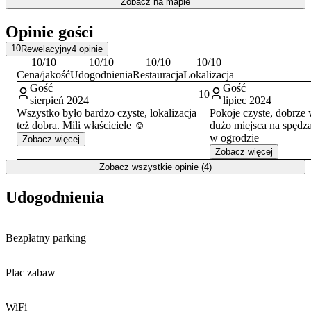
Zobacz na mapie
Opinie gości
10
Rewelacyjny
4
opinie
10
/10
10
/10
10
/10
10
/10
Cena/jakość
Udogodnienia
Restauracja
Lokalizacja
Gość
Gość
10
sierpień 2024
lipiec 2024
Wszystko było bardzo czyste, lokalizacja
Pokoje czyste, dobrze
też dobra. Mili właściciele ☺️
dużo miejsca na spędz
w ogrodzie
Zobacz więcej
Zobacz więcej
Zobacz wszystkie opinie (4)
Udogodnienia
Bezpłatny parking
Plac zabaw
WiFi