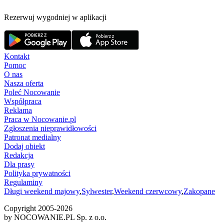
Rezerwuj wygodniej w aplikacji
Kontakt
Pomoc
O nas
Nasza oferta
Poleć Nocowanie
Współpraca
Reklama
Praca w Nocowanie.pl
Zgłoszenia nieprawidłowości
Patronat medialny
Dodaj obiekt
Redakcja
Dla prasy
Polityka prywatności
Regulaminy
Długi weekend majowy
,
Sylwester
,
Weekend czerwcowy
,
Zakopane
Copyright 2005-
2026
by NOCOWANIE.PL Sp. z o.o.