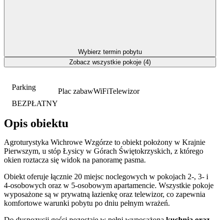
Wybierz termin pobytu
Zobacz wszystkie pokoje (4)
Parking
Plac zabaw
WiFi
Telewizor
BEZPŁATNY
Opis obiektu
Agroturystyka Wichrowe Wzgórze to obiekt położony w Krajnie
Pierwszym, u stóp Łysicy w Górach Świętokrzyskich, z którego
okien roztacza się widok na panoramę pasma.
Obiekt oferuje łącznie 20 miejsc noclegowych w pokojach 2-, 3- i
4-osobowych oraz w 5-osobowym apartamencie. Wszystkie pokoje
wyposażone są w prywatną łazienkę oraz telewizor, co zapewnia
komfortowe warunki pobytu po dniu pełnym wrażeń.
Do dyspozycji gości pozostaje w pełni wyposażona
kuchnia oraz