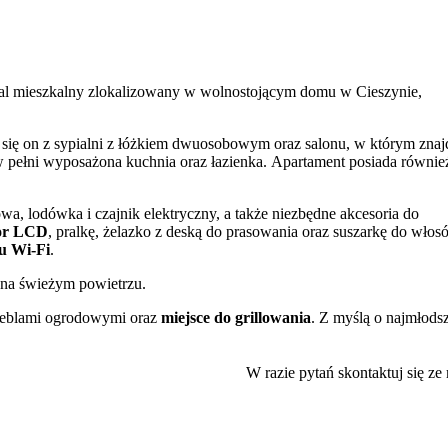
al mieszkalny zlokalizowany w wolnostojącym domu w Cieszynie,
a się on z sypialni z łóżkiem dwuosobowym oraz salonu, w którym znaj
 w pełni wyposażona kuchnia oraz łazienka. Apartament posiada równie
a, lodówka i czajnik elektryczny, a także niezbędne akcesoria do
zor LCD
, pralkę, żelazko z deską do prasowania oraz suszarkę do włos
tu Wi-Fi
.
 na świeżym powietrzu.
 meblami ogrodowymi oraz
miejsce do grillowania
. Z myślą o najmłods
 także
trampolina
oraz zestaw do gry w siatkówkę, co czyni to miejsce
W razie pytań skontaktuj się ze
pieczną przechowalnię rowerów. Goście w swoich opiniach szczególnie
 i jego historycznych zakątków.