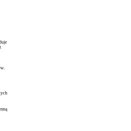
duje
ż
ów.
zych
 mną