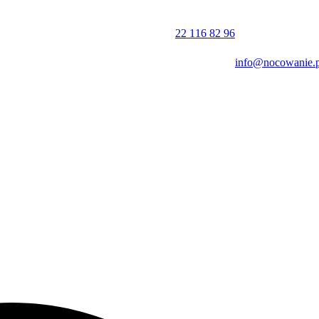
i znajduje się cieszyński Rynek, historyczna Studnia Trzech Braci oraz
Śląska Cieszyńskiego, by poznać historię regionu, lub wybrać się n
22 116 82 96
info@nocowanie.p