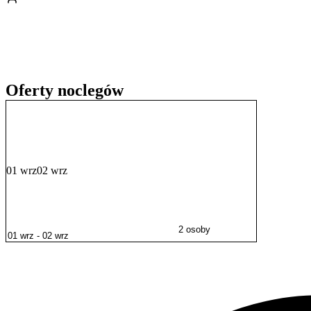
Obiekt położony jest przy ulicy Katowickiej. W niewielkiej odległośc
Góra Zamkowa z Wieżą Piastowską. Warto również odwiedzić Muzeum 
spektakl do Teatru im. Adama Mickiewicza.
Oferty noclegów
01 wrz
02 wrz
2 osoby