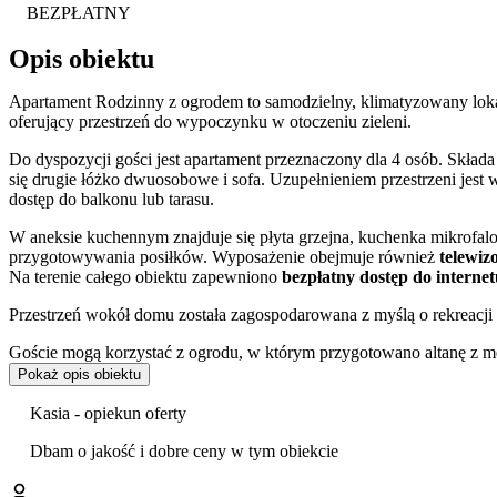
BEZPŁATNY
Opis obiektu
Apartament Rodzinny z ogrodem to samodzielny, klimatyzowany lok
oferujący przestrzeń do wypoczynku w otoczeniu zieleni.
Do dyspozycji gości jest apartament przeznaczony dla 4 osób. Skład
się drugie łóżko dwuosobowe i sofa. Uzupełnieniem przestrzeni jest
dostęp do balkonu lub tarasu.
W aneksie kuchennym znajduje się płyta grzejna, kuchenka mikrofalow
przygotowywania posiłków. Wyposażenie obejmuje również
telewi
Na terenie całego obiektu zapewniono
bezpłatny dostęp do interne
Przestrzeń wokół domu została zagospodarowana z myślą o rekreacji
Goście mogą korzystać z ogrodu, w którym przygotowano altanę z
na terenie posesji znajduje się plac zabaw z huśtawką i zjeżdżalnią, a
Pokaż opis obiektu
odpowiednim dla rodzin z dziećmi.
Kasia - opiekun oferty
Obiekt zapewnia
bezpłatny, prywatny parking
na posesji oraz bez
wysoko oceniają czystość oraz standard wyposażenia apartamentu.
Dbam o jakość i dobre ceny w tym obiekcie
Apartament stanowi dogodną bazę wypadową do zwiedzania Cieszyna