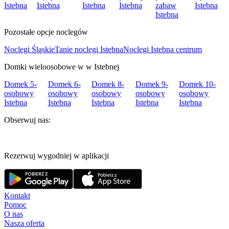
Istebna
Istebna
Istebna
Istebna
zabaw
Istebna
Istebna
Pozostałe opcje noclegów
Noclegi Śląskie
Tanie noclegi Istebna
Noclegi Istebna centrum
Domki wieloosobowe w w Istebnej
Domek 5-
Domek 6-
Domek 8-
Domek 9-
Domek 10-
osobowy
osobowy
osobowy
osobowy
osobowy
Istebna
Istebna
Istebna
Istebna
Istebna
Obserwuj nas:
Rezerwuj wygodniej w aplikacji
Kontakt
Pomoc
O nas
Nasza oferta