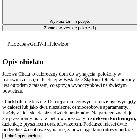
Wybierz termin pobytu
Zobacz wszystkie pokoje (1)
Plac zabaw
Grill
WiFi
Telewizor
Opis obiektu
Jacowa Chata to całoroczny dom do wynajęcia, położony w
malowniczej części Istebnej w Beskidzie Śląskim. Obiekt otoczony
jest ogrodem z tarasem, co sprzyja wypoczynkowi na świeżym
powietrzu.
Obiekt oferuje łącznie 16 miejsc noclegowych i może być wynajęty
w całości lub jako dwa niezależne, ośmioosobowe apartamenty.
Każdy z nich składa się z dwóch poziomów. Na parterze znajduje
się przestronny hol z w pełni wyposażonym
aneksem kuchennym
,
łazienką z prysznicem oraz telewizorem. Poddasze mieści dwie
oddzielne, 4-osobowe sypialnie, zapewniając komfortowy podział
przestrzeni.
Pokaż opis obiektu