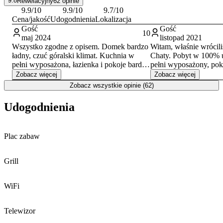
9.8
Rewelacyjny
62
opinie
Na terenie całego obiektu zapewniono bezpłatny dostęp do internetu
9.9
/10
9.9
/10
9.7
/10
Wi-Fi. Pokoje ogrzewane są elektrycznie, co gwarantuje komfort
Cena/jakość
Udogodnienia
Lokalizacja
pobytu przez cały rok.
Gość
Gość
10
maj 2024
listopad 2021
Wszystko zgodne z opisem. Domek bardzo
Witam, właśnie wrócil
ładny, czuć góralski klimat. Kuchnia w
Chaty. Pobyt w 100%
pełni wyposażona, łazienka i pokoje bardzo
pełni wyposażony, pok
ładne. Teren bardzo spokojny, w pobliżu
czyściutkie,łazienki ró
Zobacz więcej
Zobacz więcej
strumyk, altana z miejscem na grilla, duży
właścicielem bardzo z
Zobacz wszystkie opinie (62)
taras gdzie również można odpoczywac.
Okolica cicha i spoko
Bardzo fajna baza wypadow czy to w
płynie strumyczek, kt
Udogodnienia
piesze wędrówki górskie czy też na
niepowtarzalny klimat 
wyprawy rowerowe.
dodaje dodatkowego u
Szczerze polecam.
jeszcze tu wrócimy 🙂
Plac zabaw
Grill
WiFi
Telewizor