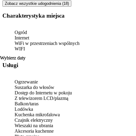
Zobacz wszystkie udogodnienia (18)
Charakterystyka miejsca
Ogród
Internet
WiFi w przestrzeniach wspólnych
WIFI
Wybierz daty
Wybierz daty
Usługi
Ogrzewanie
Suszarka do włosów
Dostęp do Internetu w pokoju
Z telewizorem LCD/plazmą
Balkon/taras
Lodówka
Kuchenka mikrofalowa
Czajnik elektryczny
Wieszaki na ubrania
Akcesoria kuchenne