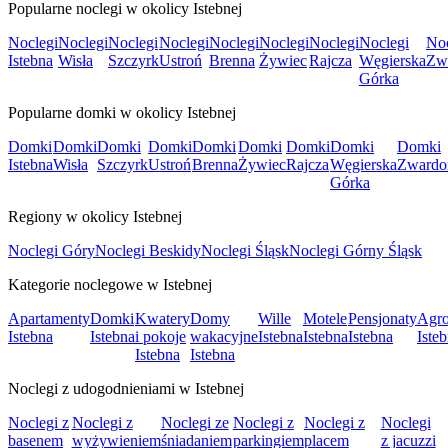
Popularne noclegi w okolicy Istebnej
Noclegi
Noclegi
Noclegi
Noclegi
Noclegi
Noclegi
Noclegi
Noclegi
Noc
Istebna
Wisła
Szczyrk
Ustroń
Brenna
Żywiec
Rajcza
Węgierska
Zw
Górka
Popularne domki w okolicy Istebnej
Domki
Domki
Domki
Domki
Domki
Domki
Domki
Domki
Domki
Istebna
Wisła
Szczyrk
Ustroń
Brenna
Żywiec
Rajcza
Węgierska
Zwardo
Górka
Regiony w okolicy Istebnej
Noclegi Góry
Noclegi Beskidy
Noclegi Śląsk
Noclegi Górny Śląsk
Kategorie noclegowe w Istebnej
Apartamenty
Domki
Kwatery
Domy
Wille
Motele
Pensjonaty
Agro
Istebna
Istebna
i pokoje
wakacyjne
Istebna
Istebna
Istebna
Iste
Istebna
Istebna
Noclegi z udogodnieniami w Istebnej
Noclegi z
Noclegi z
Noclegi ze
Noclegi z
Noclegi z
Noclegi
basenem
wyżywieniem
śniadaniem
parkingiem
placem
z jacuzzi