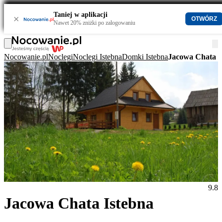
Taniej w aplikacji
×
OTWÓRZ
Nawet 20% zniżki po zalogowaniu
Nocowanie.pl
Noclegi
Noclegi Istebna
Domki Istebna
Jacowa Chata I
9.8
Jacowa Chata Istebna