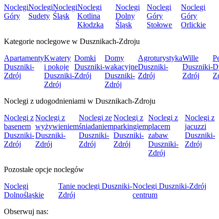
Noclegi
Noclegi
Noclegi
Noclegi
Noclegi
Noclegi
Noclegi
Góry
Sudety
Śląsk
Kotlina
Dolny
Góry
Góry
Kłodzka
Śląsk
Stołowe
Orlickie
Kategorie noclegowe w Dusznikach-Zdroju
Apartamenty
Kwatery
Domki
Domy
Agroturystyka
Wille
P
Duszniki-
i pokoje
Duszniki-
wakacyjne
Duszniki-
Duszniki-
D
Zdrój
Duszniki-
Zdrój
Duszniki-
Zdrój
Zdrój
Z
Zdrój
Zdrój
Noclegi z udogodnieniami w Dusznikach-Zdroju
Noclegi z
Noclegi z
Noclegi ze
Noclegi z
Noclegi z
Noclegi z
basenem
wyżywieniem
śniadaniem
parkingiem
placem
jacuzzi
Duszniki-
Duszniki-
Duszniki-
Duszniki-
zabaw
Duszniki-
Zdrój
Zdrój
Zdrój
Zdrój
Duszniki-
Zdrój
Zdrój
Pozostałe opcje noclegów
Noclegi
Tanie noclegi Duszniki-
Noclegi Duszniki-Zdrój
Dolnośląskie
Zdrój
centrum
Obserwuj nas: