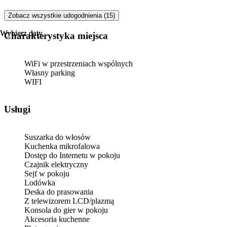
Zobacz wszystkie udogodnienia (15)
Wybierz daty
Wybierz daty
Charakterystyka miejsca
WiFi w przestrzeniach wspólnych
Własny parking
WIFI
Usługi
Suszarka do włosów
Kuchenka mikrofalowa
Dostęp do Internetu w pokoju
Czajnik elektryczny
Sejf w pokoju
Lodówka
Deska do prasowania
Z telewizorem LCD/plazmą
Konsola do gier w pokoju
Akcesoria kuchenne