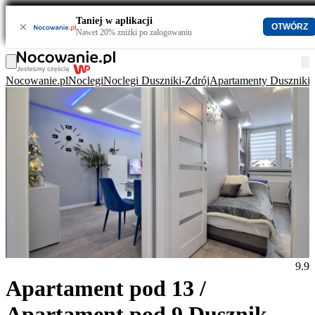
Taniej w aplikacji
×
OTWÓRZ
Nawet 20% zniżki po zalogowaniu
Nocowanie.pl
Noclegi
Noclegi Duszniki-Zdrój
Apartamenty Duszniki-
9.9
Apartament pod 13 /
Apartament pod 9 Duszniki-