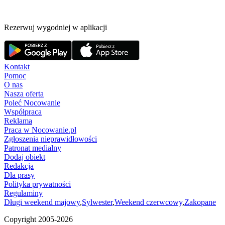
Rezerwuj wygodniej w aplikacji
Kontakt
Pomoc
O nas
Nasza oferta
Poleć Nocowanie
Współpraca
Reklama
Praca w Nocowanie.pl
Zgłoszenia nieprawidłowości
Patronat medialny
Dodaj obiekt
Redakcja
Dla prasy
Polityka prywatności
Regulaminy
Długi weekend majowy
,
Sylwester
,
Weekend czerwcowy
,
Zakopane
Copyright 2005-
2026