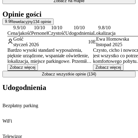
Zobacz na mapie
znajomych. Jeden z lokali mieści się na pierwszym, a drugi na
drugim piętrze budynku. Dodatkową atrakcją, szczególnie dla
Opinie gości
młodszych gości, może być dostępna w jednym z apartamentów
konsola do gier
.
9.9
Rewelacyjny
134
opinie
9.9
/10
10
/10
10
/10
10
/10
9.8
/10
Cena/jakość
Personel
Czystość
Udogodnienia
Lokalizacja
Gość
Ewa Hornowska
10
E
styczeń 2026
listopad 2025
Bardzo wysoki standard wyposażenia,
Czysto, cicho i nowoc
pięknie urządzone, wspaniałe oświetlenie,
jest wszystko co potrz
lokalizacja, miejsce parkingowe. Przemiła
komfortowego pobytu.
właścicielka dbająca o satysfakcję gości.
Trochę nam brakowało
Zobacz więcej
Zobacz więcej
Powitalne wino, nawet kawa do ekspresu,
o ciepłej barwie, bo m
Zobacz wszystkie opinie (134)
herbata i cukier. Na pewno tu wrócimy.
wspaniałe rozwiązany 
Dziękujemy i do zobaczenia ponownie.
ale w barwie białych l
Udogodnienia
jedna nocna lampka, al
takich więcej:)
Bezpłatny parking
WiFi
Telewizor