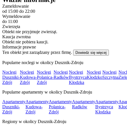
Zameldowanie
od 15:00
do 22:00
Wymeldowanie
do 11:00
Zwierzęta
Obiekt nie przyjmuje zwierząt.
Kaucja zwrotna
Obiekt nie pobiera kaucji.
Informacje prawne
Ten obiekt jest zarządzany przez firmę.
Dowiedz się więcej
Popularne noclegi w okolicy Dusznik-Zdroju
Noclegi
Noclegi
Noclegi
Noclegi
Noclegi
Noclegi
Noclegi
Nocl
Duszniki-
Kudowa-
Polanica-
Radków
Bystrzyca
Kłodzko
Szczytna
Ziel
Zdrój
Zdrój
Zdrój
Kłodzka
Popularne apartamenty w okolicy Dusznik-Zdroju
Apartamenty
Apartamenty
Apartamenty
Apartamenty
Apartamenty
Apar
Duszniki-
Kudowa-
Polanica-
Radków
Bystrzyca
Kło
Zdrój
Zdrój
Zdrój
Kłodzka
Regiony w okolicy Dusznik-Zdroju