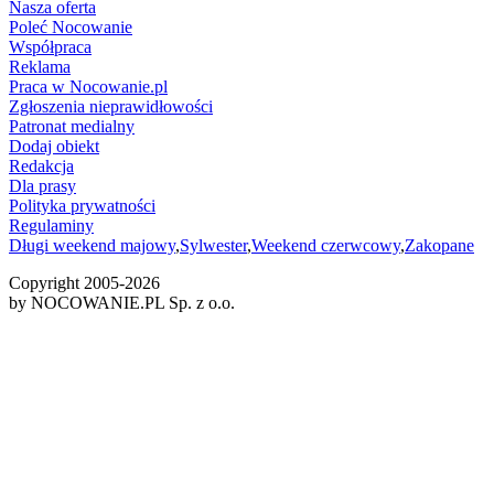
Nasza oferta
Poleć Nocowanie
Współpraca
Reklama
Praca w Nocowanie.pl
Zgłoszenia nieprawidłowości
Patronat medialny
Dodaj obiekt
Redakcja
Dla prasy
Polityka prywatności
Regulaminy
Długi weekend majowy
,
Sylwester
,
Weekend czerwcowy
,
Zakopane
Copyright 2005-
2026
by NOCOWANIE.PL Sp. z o.o.