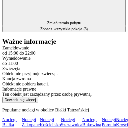
Zmień termin pobytu
Zobacz wszystkie pokoje (8)
Ważne informacje
Zameldowanie
od 15:00
do 22:00
Wymeldowanie
do 11:00
Zwierzęta
Obiekt nie przyjmuje zwierząt.
Kaucja zwrotna
Obiekt nie pobiera kaucji.
Informacje prawne
Ten obiekt jest zarządzany przez osobę prywatną.
Dowiedz się więcej
Popularne noclegi w okolicy Białki Tatrzańskiej
Noclegi
Noclegi
Noclegi
Noclegi
Noclegi
Noclegi
Nocle
Białka
Zakopane
Kościelisko
Szczawnica
Bukowina
Poronin
Krośc