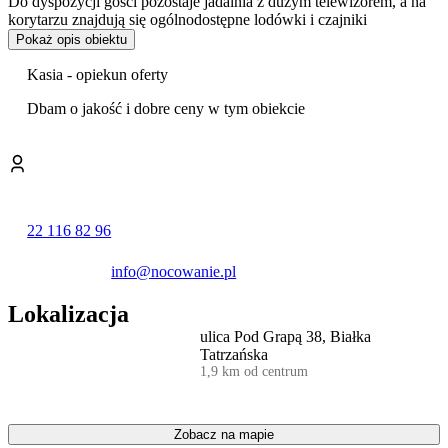
Do dyspozycji gości pozostaje jadalnia z dużym telewizorem, a na
korytarzu znajdują się ogólnodostępne lodówki i czajniki
bezprzewodowe. Z myślą o osobach aktywnych zimą
Pokaż opis obiektu
przygotowano
przechowalnię sprzętu narciarskiego
.
Kasia - opiekun oferty
Goście mają możliwość zamówienia
domowych obiadów
przygotowywanych na miejscu.
Dbam o jakość i dobre ceny w tym obiekcie
Pensjonat otacza duży, ogrodzony ogród, w którym zaaranżowano
przestrzeń do rekreacji. Dla najmłodszych przygotowano
plac
zabaw
z piaskownicą, huśtawkami, trampoliną oraz zjeżdżalnią z
małym basenem. Dorośli mogą korzystać z boiska do siatkówki oraz
miejsca do grillowania. Na terenie posesji dostępny jest bezpłatny
22 116 82 96
parking.
Goście w swoich opiniach szczególnie wysoko oceniają czystość
info@nocowanie.pl
obiektu, a także personel i ogólną wygodę pobytu.
Lokalizacja
Obiekt jest dogodnie zlokalizowany, zaledwie 50 m od przystanku
autobusowego, z którego kursują busy do Zakopanego oraz
ulica Pod Grapą 38, Białka
darmowy skibus
do pobliskich stoków. W najbliższym sąsiedztwie,
Tatrzańska
w odległości 150 m, znajduje się wyciąg narciarski U Kuruca.
1,9 km od centrum
Główne atrakcje regionu, takie jak kompleks
Kotelnica
Białczańska
oraz
Terma Bania
, mieszczą się w promieniu 2 km.
Okolica sprzyja również spacerom i wycieczkom rowerowym, a w
Zobacz na mapie
niewielkiej odległości położony jest malowniczy rezerwat przyrody