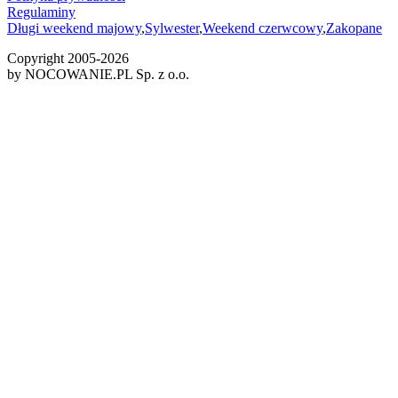
Regulaminy
Długi weekend majowy
,
Sylwester
,
Weekend czerwcowy
,
Zakopane
Copyright 2005-
2026
by NOCOWANIE.PL Sp. z o.o.