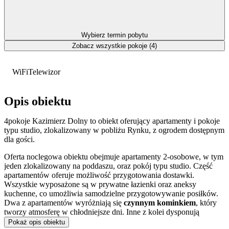
Wybierz termin pobytu
Zobacz wszystkie pokoje (4)
WiFi
Telewizor
Opis obiektu
4pokoje Kazimierz Dolny to obiekt oferujący apartamenty i pokoje
typu studio, zlokalizowany w pobliżu Rynku, z ogrodem dostępnym
dla gości.
Oferta noclegowa obiektu obejmuje apartamenty 2-osobowe, w tym
jeden zlokalizowany na poddaszu, oraz pokój typu studio. Część
apartamentów oferuje możliwość przygotowania dostawki.
Wszystkie wyposażone są w prywatne łazienki oraz aneksy
kuchenne, co umożliwia samodzielne przygotowywanie posiłków.
Dwa z apartamentów wyróżniają się
czynnym kominkiem
, który
tworzy atmosferę w chłodniejsze dni. Inne z kolei dysponują
prywatnym tarasem lub ogrzewaną werandą, stanowiącą dodatkową
Pokaż opis obiektu