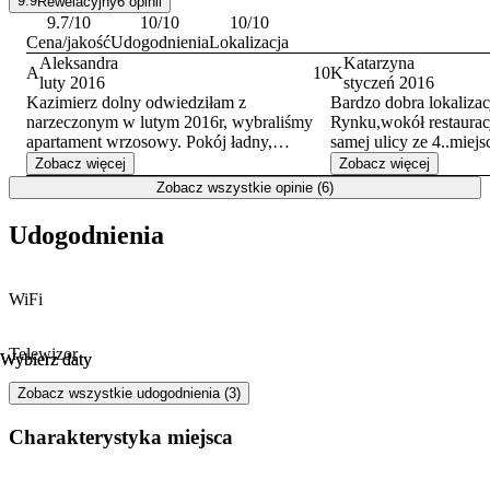
9.9
Rewelacyjny
6
opinii
9.7
/10
10
/10
10
/10
Cena/jakość
Udogodnienia
Lokalizacja
Aleksandra
Katarzyna
A
10
K
luty 2016
styczeń 2016
Kazimierz dolny odwiedziłam z
Bardzo dobra lokalizac
narzeczonym w lutym 2016r, wybraliśmy
Rynku,wokół restaurac
apartament wrzosowy. Pokój ładny,
samej ulicy ze 4..miej
zadbany, ciepły, piękna łazienka. Czysto i
bardzo ładnie urządzo
Zobacz więcej
Zobacz więcej
schudnie. Wszystko jak w opisie. Pan
polecenia.
Zobacz wszystkie opinie (6)
Maciej to bardzo miły, sympatyczny
człowiek.
Udogodnienia
Obiekt położony w miejscu idealnym -
blisko nad Wisłę, blisko do Rynku i innych
atrakcji. Z okna widok na ruiny zamku.
WiFi
Myślę, że jeszcze tam wrócimy :)
Serdecznie polecam.
Telewizor
Wybierz daty
Wybierz daty
Zobacz wszystkie udogodnienia (3)
Charakterystyka miejsca