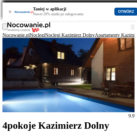
Taniej w aplikacji
×
OTWÓRZ
Nawet 20% zniżki po zalogowaniu
Nocowanie.pl
Noclegi
Noclegi Kazimierz Dolny
Apartamenty Kazimie
9.9
4pokoje Kazimierz Dolny