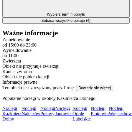
Wybierz termin pobytu
Zobacz wszystkie pokoje (4)
Ważne informacje
Zameldowanie
od 15:00
do 23:00
Wymeldowanie
do 11:00
Zwierzęta
Obiekt nie przyjmuje zwierząt.
Kaucja zwrotna
Obiekt nie pobiera kaucji.
Informacje prawne
Ten obiekt jest zarządzany przez firmę.
Dowiedz się więcej
Popularne noclegi w okolicy Kazimierza Dolnego
Noclegi
Noclegi
Noclegi
Noclegi
Noclegi
Noclegi
Noclegi
Kazimierz
Nałęczów
Puławy
Janowiec
Opole
Piotrawin
Wojciechów
Dolny
Lubelskie