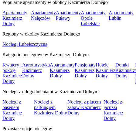
Popularne apartamenty w okolicy Kazimierza Dolnego
Apartamenty
Apartamenty
Apartamenty
Apartamenty
Apartamenty
Kazimierz
Nałęczów
Puławy
Opole
Lublin
Dolny
Lubelskie
Regiony w okolicy Kazimierza Dolnego
Noclegi Lubelszczyzna
Kategorie noclegowe w Kazimierzu Dolnym
Kwatery i
Agroturystyka
Apartamenty
Pensjonaty
Hotele
Domki
pokoje
Kazimierz
Kazimierz
Kazimierz
Kazimierz
Kazimierz
Kazimierz
Dolny
Dolny
Dolny
Dolny
Dolny
Dolny
Noclegi z udogodnieniami w Kazimierzu Dolnym
Noclegi z
Noclegi z
Noclegi z placem
Noclegi z
basenem
parkingiem
zabaw Kazimierz
jacuzzi
Kazimierz
Kazimierz Dolny
Dolny
Kazimierz
Dolny
Dolny
Pozostałe opcje noclegów