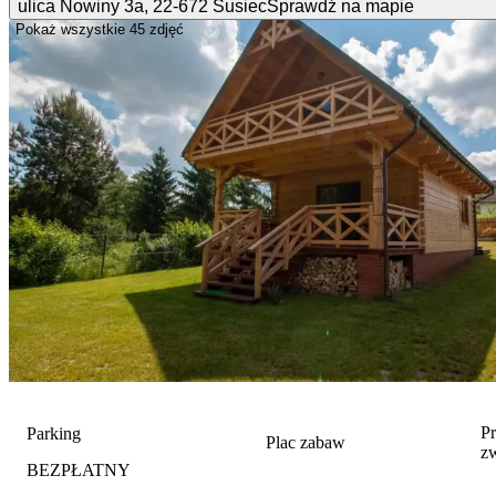
ulica Nowiny
3a
,
22-672
Susiec
Sprawdź na mapie
Pokaż wszystkie
45 zdjęć
P
Parking
Plac zabaw
z
BEZPŁATNY