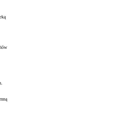
eką
riów
h.
 mną
nek