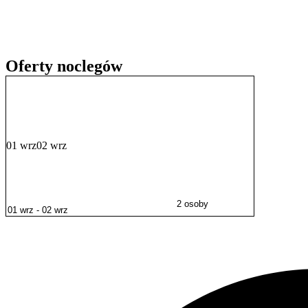
ceny do standardu.
Oferty noclegów
01 wrz
02 wrz
2 osoby