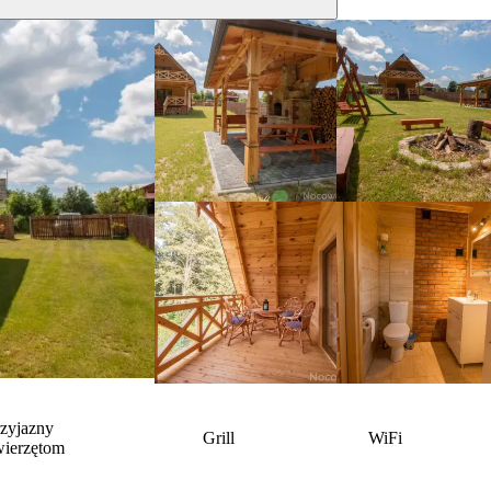
rzyjazny
Grill
WiFi
wierzętom