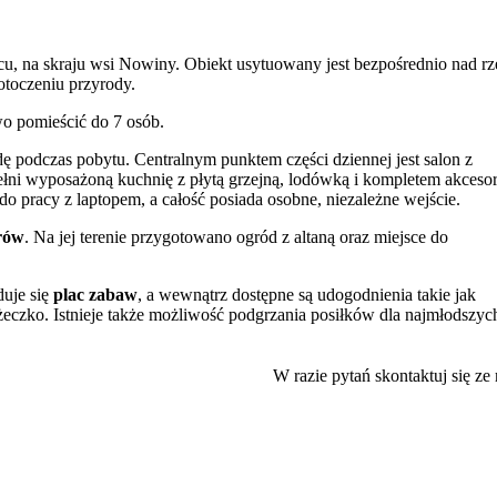
, na skraju wsi Nowiny. Obiekt usytuowany jest bezpośrednio nad rz
otoczeniu przyrody.
wo pomieścić do 7 osób.
 podczas pobytu. Centralnym punktem części dziennej jest salon z
ełni wyposażoną kuchnię z płytą grzejną, lodówką i kompletem akceso
 pracy z laptopem, a całość posiada osobne, niezależne wejście.
arów
. Na jej terenie przygotowano ogród z altaną oraz miejsce do
duje się
plac zabaw
, a wewnątrz dostępne są udogodnienia takie jak
óżeczko. Istnieje także możliwość podgrzania posiłków dla najmłodszyc
 z dostępu do internetu Wi-Fi. Obiekt jest przyjazny zwierzętom, co
W razie pytań skontaktuj się ze
 odległości od domku znajdują się malownicze rezerwaty przyrody, w
obfituje w liczne trasy rowerowe, a bliskość rzeki stwarza doskonałe
szczególnie doceniają jakość świadczonych usług oraz korzystny stosu