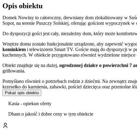
Opis obiektu
Domek Nowiny to całoroczny, drewniany dom zlokalizowany w Suścu
Sopot, na terenie Puszczy Solskiej, oferując gościom wypoczynek w 
Do dyspozycji gości jest cały, niezależny dom, który może komforto
Wnętrze domu zostało funkcjonalnie urządzone, aby zapewnić wygodę
kominkiem
i telewizorem Smart TV. Goście mają do dyspozycji w p
kuchennych. W obiekcie przygotowano również wydzielone miejsce do
Obiekt znajduje się na dużej,
ogrodzonej działce o powierzchni 7 
grillowania.
Pomyślano również o potrzebach rodzin z dziećmi. Na zewnątrz znaj
krzesełko do karmienia, zabawki, pościel dziecięca oraz przenośne ł
Pokaż opis obiektu
Goście mogą korzystać z bezpłatnego parkingu na terenie posesji oraz
umożliwia przyjazd z czworonożnym pupilem.
Kasia - opiekun oferty
Położenie na Roztoczu sprzyja aktywnemu wypoczynkowi. W bliskiej
Dbam o jakość i dobre ceny w tym obiekcie
tym
Rezerwat przyrody Czartowe Pole
oraz „Nad Tanwią”. Okolica 
warunki do organizacji
spływów kajakowych
.
Obiekt jest wysoko oceniany przez gości, którzy w swoich opiniach 