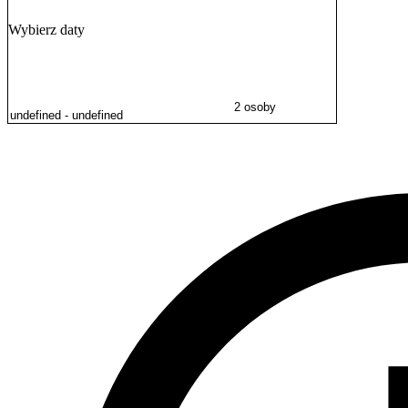
Dojazd na Lotnisko Chopina zajmuje około 20 minut, a odległość wy
Wybierz daty
Obiekt zapewnia dostęp do
internetu Wi-Fi
. Doba noclegowa trwa o
przelew bankowy.
2 osoby