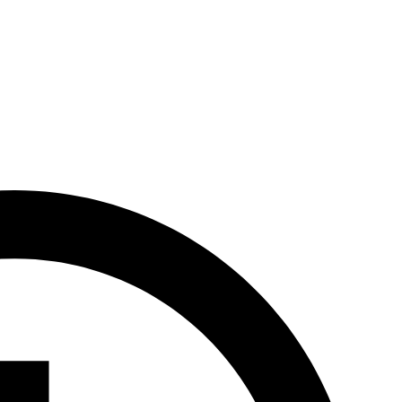
nosi 9 km.
d godziny 14:00 do 10:00. Akceptowane formy płatności to gotówka i