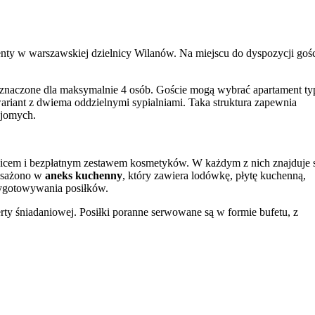
enty w warszawskiej dzielnicy Wilanów. Na miejscu do dyspozycji goś
eznaczone dla maksymalnie 4 osób. Goście mogą wybrać apartament ty
ariant z dwiema oddzielnymi sypialniami. Taka struktura zapewnia
ajomych.
znicem i bezpłatnym zestawem kosmetyków. W każdym z nich znajduje 
posażono w
aneks kuchenny
, który zawiera lodówkę, płytę kuchenną,
zygotowywania posiłków.
erty śniadaniowej. Posiłki poranne serwowane są w formie bufetu, z
ższym sąsiedztwie, w odległości niespełna 3 km, znajduje się
Pałac w
także sprawny dojazd do innych ważnych punktów na mapie Warszawy
ina (7,7 km).
czowych atrakcji stolicy. Warto zaplanować wizytę w
Muzeum
baczyć panoramę Warszawy z tarasu widokowego Pałacu Kultury i Nauki