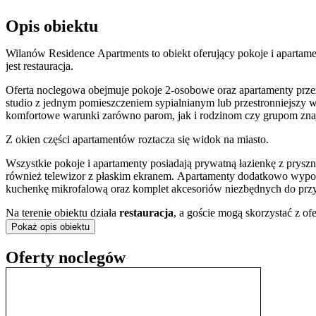
Opis obiektu
Wilanów Residence Apartments to obiekt oferujący pokoje i apartam
jest restauracja.
Oferta noclegowa obejmuje pokoje 2-osobowe oraz apartamenty prz
studio z jednym pomieszczeniem sypialnianym lub przestronniejszy w
komfortowe warunki zarówno parom, jak i rodzinom czy grupom zn
Z okien części apartamentów roztacza się widok na miasto.
Wszystkie pokoje i apartamenty posiadają prywatną łazienkę z prys
również telewizor z płaskim ekranem. Apartamenty dodatkowo wy
kuchenkę mikrofalową oraz komplet akcesoriów niezbędnych do pr
Na terenie obiektu działa
restauracja
, a goście mogą skorzystać z of
opcjami kontynentalnymi oraz wegetariańskimi do wyboru.
Pokaż opis obiektu
Obiekt położony jest przy ulicy Św. Urszuli Ledóchowskiej. W najbli
Oferty noclegów
Wilanowie
wraz z historycznymi ogrodami. Lokalizacja umożliwia 
takich jak Łazienki Królewskie (8,1 km) czy Pomnik Fryderyka Chop
Dzięki dogodnej komunikacji goście mogą z łatwością dotrzeć do klu
Powstania Warszawskiego
, by poznać historię miasta, a także zo