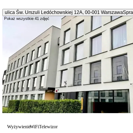
ulica Św. Urszuli Ledóchowskiej
12A
,
00-001
Warszawa
Spra
Pokaż wszystkie
41 zdjęć
Wyżywienie
WiFi
Telewizor