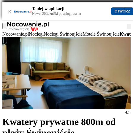
Taniej w aplikacji
×
OTWÓRZ
Nawet 20% zniżki po zalogowaniu
Nocowanie.pl
Noclegi
Noclegi Świnoujście
Motele Świnoujście
Kwater
9.5
Kwatery prywatne 800m od
plaży Świnoujście