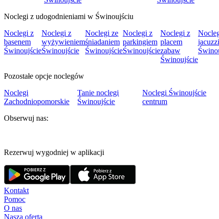
Noclegi z udogodnieniami w Świnoujściu
Noclegi z
Noclegi z
Noclegi ze
Noclegi z
Noclegi z
Nocleg
basenem
wyżywieniem
śniadaniem
parkingiem
placem
jacuzz
Świnoujście
Świnoujście
Świnoujście
Świnoujście
zabaw
Świnou
Świnoujście
Pozostałe opcje noclegów
Noclegi
Tanie noclegi
Noclegi Świnoujście
Zachodniopomorskie
Świnoujście
centrum
Obserwuj nas:
Rezerwuj wygodniej w aplikacji
Kontakt
Pomoc
O nas
Nasza oferta