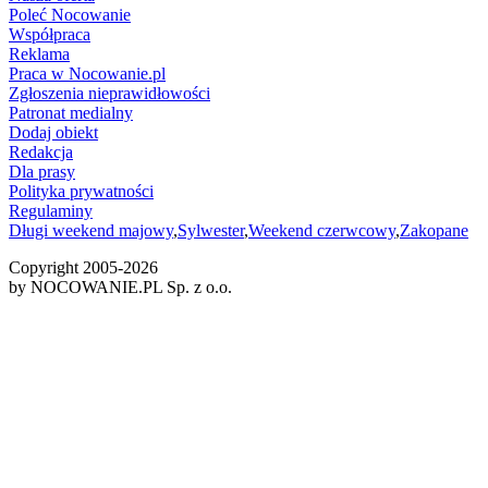
Poleć Nocowanie
Współpraca
Reklama
Praca w Nocowanie.pl
Zgłoszenia nieprawidłowości
Patronat medialny
Dodaj obiekt
Redakcja
Dla prasy
Polityka prywatności
Regulaminy
Długi weekend majowy
,
Sylwester
,
Weekend czerwcowy
,
Zakopane
Copyright 2005-
2026
by NOCOWANIE.PL Sp. z o.o.