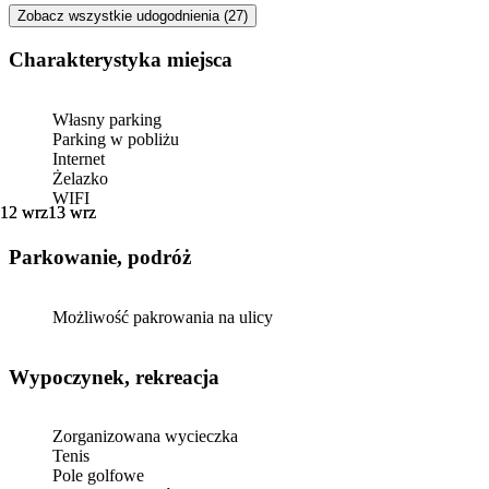
Zobacz wszystkie udogodnienia (27)
Charakterystyka miejsca
Własny parking
Parking w pobliżu
Internet
Żelazko
WIFI
12 wrz
12 wrz
13 wrz
13 wrz
Parkowanie, podróż
Możliwość pakrowania na ulicy
Wypoczynek, rekreacja
Zorganizowana wycieczka
Tenis
Pole golfowe