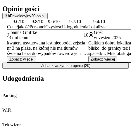
rozpoczyna się o godzinie 15:00 i trwa do 10:00 dnia następnego.
Opinie gości
9.5
Rewelacyjny
20
opinii
9.6
/10
9.8
/10
9.6
/10
9.7
/10
9.4
/10
Cena/jakość
Personel
Czystość
Udogodnienia
Lokalizacja
Joanna Gniffke
Gość
J
10
3 dni temu
wrzesień 2025
kwatera usytuowana jest nieopodal zejścia
Całkiem dobra lokaliza
nr 3 na plaże, na której nie ma tłumów.
blisko, do granicy też 
świetna baza do wypadów rowerowych -
spacerku. Miła obsługa
blisko ścieżka rowerowa.
adekwatna do jakości.
Zobacz więcej
Zobacz więcej
Zobacz wszystkie opinie (20)
Udogodnienia
Parking
WiFi
Telewizor