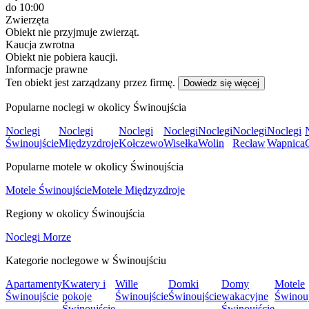
do 10:00
Zwierzęta
Obiekt nie przyjmuje zwierząt.
Kaucja zwrotna
Obiekt nie pobiera kaucji.
Informacje prawne
Ten obiekt jest zarządzany przez firmę.
Dowiedz się więcej
Popularne noclegi w okolicy Świnoujścia
Noclegi
Noclegi
Noclegi
Noclegi
Noclegi
Noclegi
Noclegi
Świnoujście
Międzyzdroje
Kołczewo
Wisełka
Wolin
Recław
Wapnica
Popularne motele w okolicy Świnoujścia
Motele Świnoujście
Motele Międzyzdroje
Regiony w okolicy Świnoujścia
Noclegi Morze
Kategorie noclegowe w Świnoujściu
Apartamenty
Kwatery i
Wille
Domki
Domy
Motele
Świnoujście
pokoje
Świnoujście
Świnoujście
wakacyjne
Świnouj
Świnoujście
Świnoujście