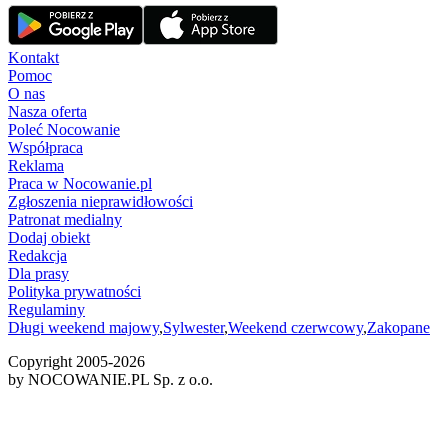
Kontakt
Pomoc
O nas
Nasza oferta
Poleć Nocowanie
Współpraca
Reklama
Praca w Nocowanie.pl
Zgłoszenia nieprawidłowości
Patronat medialny
Dodaj obiekt
Redakcja
Dla prasy
Polityka prywatności
Regulaminy
Długi weekend majowy
,
Sylwester
,
Weekend czerwcowy
,
Zakopane
Copyright 2005-
2026
by NOCOWANIE.PL Sp. z o.o.