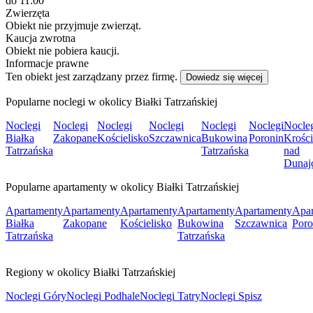
do 11:00
Zwierzęta
Obiekt nie przyjmuje zwierząt.
Kaucja zwrotna
Obiekt nie pobiera kaucji.
Informacje prawne
Ten obiekt jest zarządzany przez firmę.
Dowiedz się więcej
Popularne noclegi w okolicy Białki Tatrzańskiej
Noclegi
Noclegi
Noclegi
Noclegi
Noclegi
Noclegi
Nocle
Białka
Zakopane
Kościelisko
Szczawnica
Bukowina
Poronin
Krośc
Tatrzańska
Tatrzańska
nad
Dunaj
Popularne apartamenty w okolicy Białki Tatrzańskiej
Apartamenty
Apartamenty
Apartamenty
Apartamenty
Apartamenty
Apar
Białka
Zakopane
Kościelisko
Bukowina
Szczawnica
Poro
Tatrzańska
Tatrzańska
Regiony w okolicy Białki Tatrzańskiej
Noclegi Góry
Noclegi Podhale
Noclegi Tatry
Noclegi Spisz