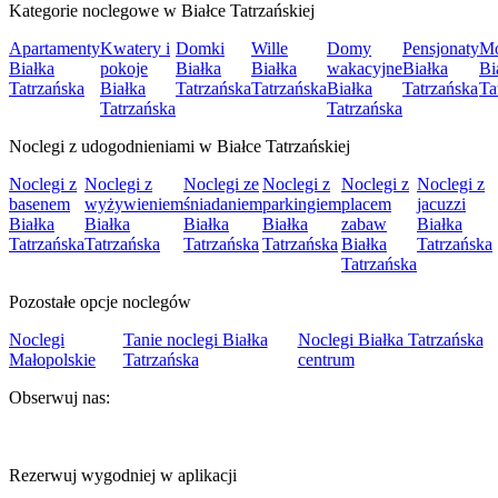
Kategorie noclegowe w Białce Tatrzańskiej
Apartamenty
Kwatery i
Domki
Wille
Domy
Pensjonaty
Mo
Białka
pokoje
Białka
Białka
wakacyjne
Białka
Bi
Tatrzańska
Białka
Tatrzańska
Tatrzańska
Białka
Tatrzańska
Ta
Tatrzańska
Tatrzańska
Noclegi z udogodnieniami w Białce Tatrzańskiej
Noclegi z
Noclegi z
Noclegi ze
Noclegi z
Noclegi z
Noclegi z
basenem
wyżywieniem
śniadaniem
parkingiem
placem
jacuzzi
Białka
Białka
Białka
Białka
zabaw
Białka
Tatrzańska
Tatrzańska
Tatrzańska
Tatrzańska
Białka
Tatrzańska
Tatrzańska
Pozostałe opcje noclegów
Noclegi
Tanie noclegi Białka
Noclegi Białka Tatrzańska
Małopolskie
Tatrzańska
centrum
Obserwuj nas:
Rezerwuj wygodniej w aplikacji