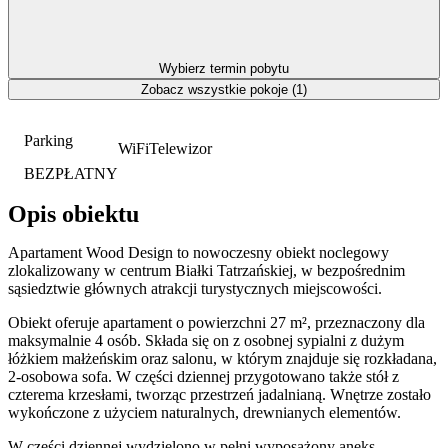
Wybierz termin pobytu
Zobacz wszystkie pokoje (1)
Parking
WiFi
Telewizor
BEZPŁATNY
Opis obiektu
Apartament Wood Design to nowoczesny obiekt noclegowy
zlokalizowany w centrum Białki Tatrzańskiej, w bezpośrednim
sąsiedztwie głównych atrakcji turystycznych miejscowości.
Obiekt oferuje apartament o powierzchni 27 m², przeznaczony dla
maksymalnie 4 osób. Składa się on z osobnej sypialni z dużym
łóżkiem małżeńskim oraz salonu, w którym znajduje się rozkładana,
2-osobowa sofa. W części dziennej przygotowano także stół z
czterema krzesłami, tworząc przestrzeń jadalnianą. Wnętrze zostało
wykończone z użyciem naturalnych, drewnianych elementów.
W części dziennej wydzielono w pełni wyposażony aneks