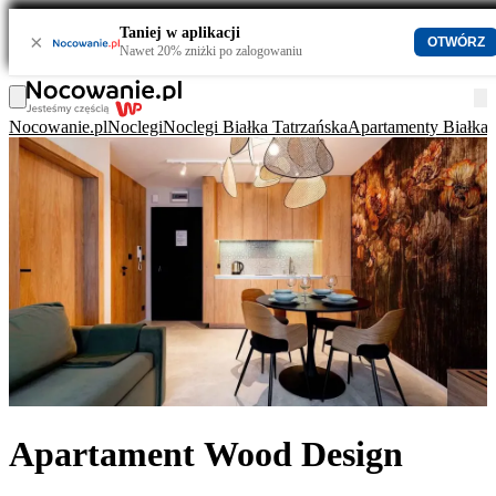
Taniej w aplikacji
×
OTWÓRZ
Nawet 20% zniżki po zalogowaniu
Nocowanie.pl
Noclegi
Noclegi Białka Tatrzańska
Apartamenty Białka 
Apartament Wood Design