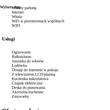
Wybierz daty
Wybierz daty
Własny parking
Internet
Winda
WiFi w przestrzeniach wspólnych
WIFI
Usługi
Ogrzewanie
Balkon/taras
Suszarka do włosów
Lodówka
Dostęp do Internetu w pokoju
Z telewizorem LCD/plazmą
Kuchenka mikrofalowa
Czajnik elektryczny
Deska do prasowania
Akcesoria kuchenne
Zmywarka