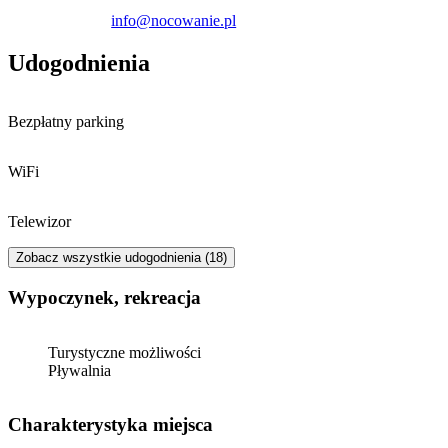
Doba hotelowa rozpoczyna się o godzinie 16:00 w dniu przyjazdu i
info@nocowanie.pl
kończy o 11:00 w dniu wyjazdu.
Udogodnienia
Bezpłatny parking
WiFi
Telewizor
Zobacz wszystkie udogodnienia (18)
Wypoczynek, rekreacja
Turystyczne możliwości
Pływalnia
Charakterystyka miejsca