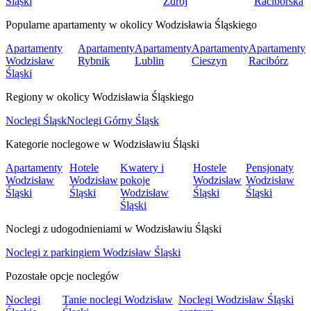
Śląski
Zdrój
Raciborska
Popularne apartamenty w okolicy Wodzisławia Śląskiego
Apartamenty
Apartamenty
Apartamenty
Apartamenty
Apartamenty
Wodzisław
Rybnik
Lublin
Cieszyn
Racibórz
Śląski
Regiony w okolicy Wodzisławia Śląskiego
Noclegi Śląsk
Noclegi Górny Śląsk
Kategorie noclegowe w Wodzisławiu Śląski
Apartamenty
Hotele
Kwatery i
Hostele
Pensjonaty
Wodzisław
Wodzisław
pokoje
Wodzisław
Wodzisław
Śląski
Śląski
Wodzisław
Śląski
Śląski
Śląski
Noclegi z udogodnieniami w Wodzisławiu Śląski
Noclegi z parkingiem Wodzisław Śląski
Pozostałe opcje noclegów
Noclegi
Tanie noclegi Wodzisław
Noclegi Wodzisław Śląski