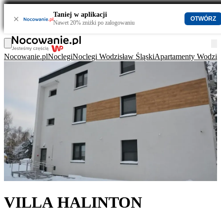
Taniej w aplikacji
×
OTWÓRZ
Nawet 20% zniżki po zalogowaniu
Nocowanie.pl
Noclegi
Noclegi Wodzisław Śląski
Apartamenty Wodzisł
VILLA HALINTON