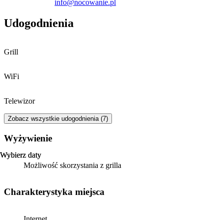
info@nocowanie.pl
piaszczystą plażę i park linowy. Miłośnicy aktywnego wypoczynku
mogą skorzystać z pobliskiego Parku Rozrywki Trzy Wzgórza,
Udogodnienia
znanego z tras dla amatorów sportów ekstremalnych. Ofertę
kulturalną okolicy uzupełnia Wodzisławskie Centrum Kultury.
Grill
WiFi
Telewizor
Zobacz wszystkie udogodnienia (7)
Wyżywienie
Wybierz daty
Wybierz daty
Możliwość skorzystania z grilla
Charakterystyka miejsca
Internet