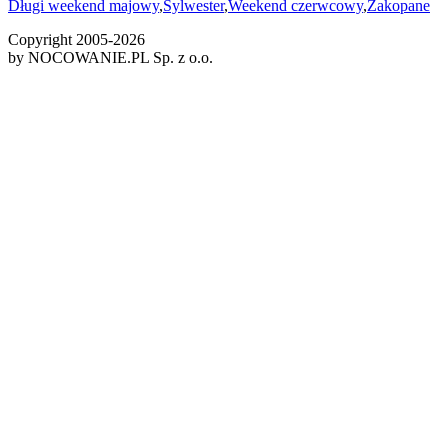
Długi weekend majowy
,
Sylwester
,
Weekend czerwcowy
,
Zakopane
Copyright 2005-
2026
by NOCOWANIE.PL Sp. z o.o.