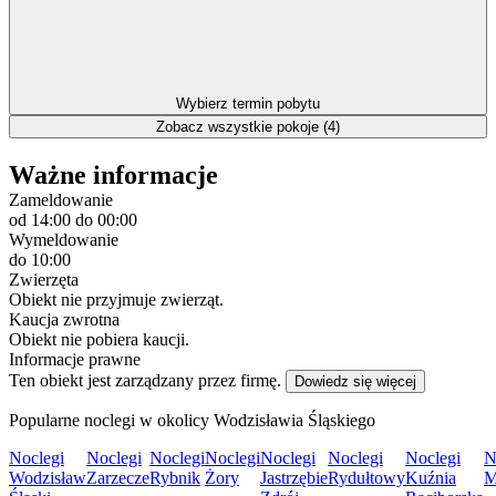
Wybierz termin pobytu
Zobacz wszystkie pokoje (4)
Ważne informacje
Zameldowanie
od 14:00
do 00:00
Wymeldowanie
do 10:00
Zwierzęta
Obiekt nie przyjmuje zwierząt.
Kaucja zwrotna
Obiekt nie pobiera kaucji.
Informacje prawne
Ten obiekt jest zarządzany przez firmę.
Dowiedz się więcej
Popularne noclegi w okolicy Wodzisławia Śląskiego
Noclegi
Noclegi
Noclegi
Noclegi
Noclegi
Noclegi
Noclegi
N
Wodzisław
Zarzecze
Rybnik
Żory
Jastrzębie
Rydułtowy
Kuźnia
M