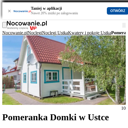
Taniej w aplikacji
×
OTWÓRZ
Nawet 20% zniżki po zalogowaniu
Nocowanie.pl
Noclegi
Noclegi Ustka
Kwatery i pokoje Ustka
Pomeran
10
Pomeranka Domki w Ustce