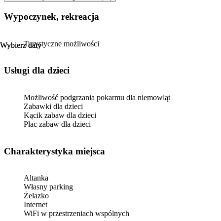
Wypoczynek, rekreacja
Turystyczne możliwości
Wybierz daty
Wybierz daty
usługi dla dzieci
Możliwość podgrzania pokarmu dla niemowląt
Zabawki dla dzieci
Kącik zabaw dla dzieci
Plac zabaw dla dzieci
Charakterystyka miejsca
Altanka
Własny parking
Żelazko
Internet
WiFi w przestrzeniach wspólnych