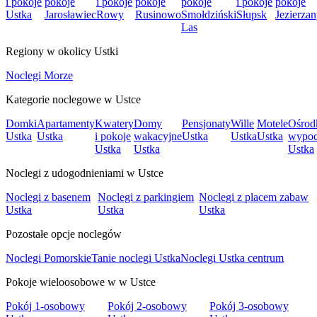
i pokoje
pokoje
i pokoje
pokoje
pokoje
i pokoje
pokoje
Ustka
Jarosławiec
Rowy
Rusinowo
Smołdziński
Słupsk
Jezierza
Las
Regiony w okolicy Ustki
Noclegi Morze
Kategorie noclegowe w Ustce
Domki
Apartamenty
Kwatery
Domy
Pensjonaty
Wille
Motele
Ośrod
Ustka
Ustka
i pokoje
wakacyjne
Ustka
Ustka
Ustka
wypo
Ustka
Ustka
Ustka
Noclegi z udogodnieniami w Ustce
Noclegi z basenem
Noclegi z parkingiem
Noclegi z placem zabaw
Ustka
Ustka
Ustka
Pozostałe opcje noclegów
Noclegi Pomorskie
Tanie noclegi Ustka
Noclegi Ustka centrum
Pokoje wieloosobowe w w Ustce
Pokój 1-osobowy
Pokój 2-osobowy
Pokój 3-osobowy