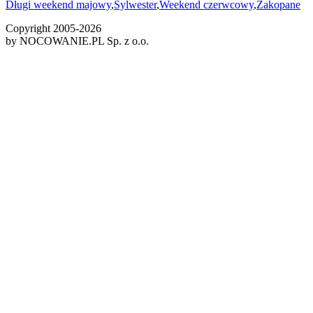
Długi weekend majowy
,
Sylwester
,
Weekend czerwcowy
,
Zakopane
Copyright 2005-
2026
by NOCOWANIE.PL Sp. z o.o.