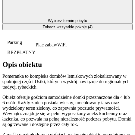
Wybierz termin pobytu
Zobacz wszystkie pokoje (4)
Parking
Plac zabaw
WiFi
BEZPŁATNY
Opis obiektu
Pomeranka to kompleks domków letniskowych zlokalizowany w
spokojnej części Ustki, których wystrój nawiązuje do regionalnych
tradycji rybackich.
Obiekt oferuje gościom samodzielne domki przeznaczone dla 4 lub
6 osób. Każdy z nich posiada własny, umeblowany taras oraz
wydzielony teren zielony, co zapewnia poczucie prywatności.
Wewnątrz znajduje się w pełni wyposażony aneks kuchenny oraz
łazienka, co pozwala na pełną niezależność podczas pobytu. Domki
są ogrzewane i dostępne przez cały rok.
Z myślą o najmłodszych gościach na terenie obiektu przygotowano