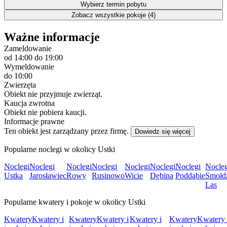
Wybierz termin pobytu
Zobacz wszystkie pokoje (4)
Ważne informacje
Zameldowanie
od 14:00
do 19:00
Wymeldowanie
do 10:00
Zwierzęta
Obiekt nie przyjmuje zwierząt.
Kaucja zwrotna
Obiekt nie pobiera kaucji.
Informacje prawne
Ten obiekt jest zarządzany przez firmę.
Dowiedz się więcej
Popularne noclegi w okolicy Ustki
Noclegi
Noclegi
Noclegi
Noclegi
Noclegi
Noclegi
Noclegi
Nocleg
Ustka
Jarosławiec
Rowy
Rusinowo
Wicie
Dębina
Poddąbie
Smołdz
Las
Popularne kwatery i pokoje w okolicy Ustki
Kwatery
Kwatery i
Kwatery
Kwatery i
Kwatery i
Kwatery
Kwatery 