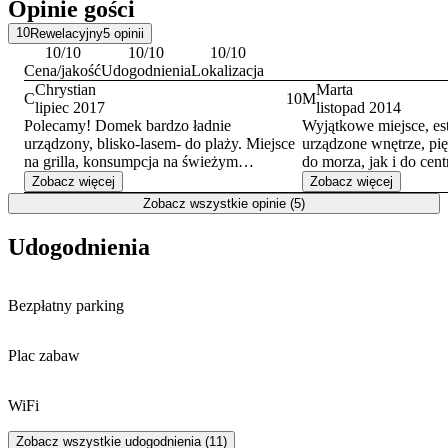
Opinie gości
zabytkowa Latarnia Morska, z której roztacza się widok na port i
Bałtyk.
10
Rewelacyjny
5
opinii
10
/10
10
/10
10
/10
Cena/jakość
Udogodnienia
Lokalizacja
Chrystian
Marta
C
10
M
lipiec 2017
listopad 2014
Polecamy! Domek bardzo ładnie
Wyjątkowe miejsce, es
urządzony, blisko-lasem- do plaży. Miejsce
urządzone wnętrze, pię
na grilla, konsumpcja na świeżym
do morza, jak i do cent
powietrzu. Mimo nieporozumienia z ilością
Gorąco polecam rodzin
Zobacz więcej
Zobacz więcej
sypialń doszliśmy z właścicielami do
osobom, które poszukuj
Zobacz wszystkie opinie (5)
porozumienia/kompromisu, za co duży
samych. Właściciele pr
plus!!!!
o miejsce, dający swob
Udogodnienia
Bezpłatny parking
Plac zabaw
WiFi
Zobacz wszystkie udogodnienia (11)