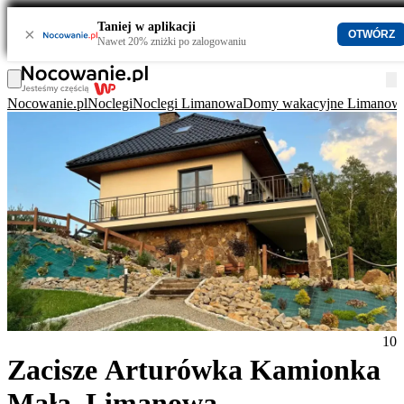
Taniej w aplikacji
×
OTWÓRZ
Nawet 20% zniżki po zalogowaniu
Nocowanie.pl
Noclegi
Noclegi Limanowa
Domy wakacyjne Limanow
10
Zacisze Arturówka Kamionka
Mała, Limanowa