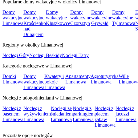
Popularne domy wakacyjne w okolicy Limanowej
Domy
Domy
Domy
Domy
Domy
Domy
wakacyjne
wakacyjne
wakacyjne
wakacyjne
wakacyjne
wakacyjne
w
Limanowa
Krościenko
Kluszkowce
Czorsztyn
Grywałd
Tylmanowa
nad
S
Dunajcem
Regiony w okolicy Limanowej
Noclegi Góry
Noclegi Beskidy
Noclegi Tatry
Kategorie noclegowe w Limanowej
Domki
Domy
Kwatery i
Apartamenty
Agroturystyka
Wille
Limanowa
wakacyjne
pokoje
Limanowa
Limanowa
Limanow
Limanowa
Limanowa
Noclegi z udogodnieniami w Limanowej
Noclegi z
Noclegi z
Noclegi ze
Noclegi z
Noclegi z
Noclegi z
basenem
wyżywieniem
śniadaniem
parkingiem
placem
jacuzzi
Limanowa
Limanowa
Limanowa
Limanowa
zabaw
Limanowa
Limanowa
Pozostałe opcje noclegów