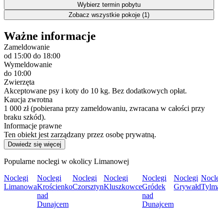
Wybierz termin pobytu
Zobacz wszystkie pokoje (1)
Ważne informacje
Zameldowanie
od 15:00
do 18:00
Wymeldowanie
do 10:00
Zwierzęta
Akceptowane psy i koty do 10 kg. Bez dodatkowych opłat.
Kaucja zwrotna
1 000 zł (pobierana przy zameldowaniu, zwracana w całości przy
braku szkód).
Informacje prawne
Ten obiekt jest zarządzany przez osobę prywatną.
Dowiedz się więcej
Popularne noclegi w okolicy Limanowej
Noclegi
Noclegi
Noclegi
Noclegi
Noclegi
Noclegi
Nocl
Limanowa
Krościenko
Czorsztyn
Kluszkowce
Gródek
Grywałd
Tylm
nad
nad
Dunajcem
Dunajcem