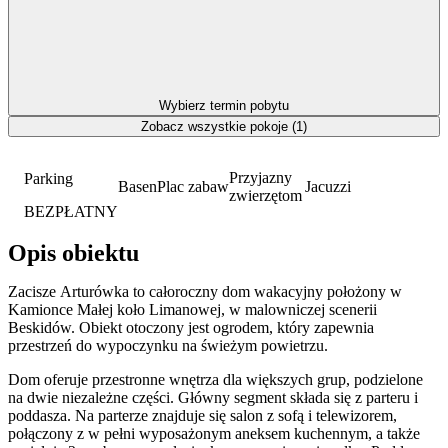
Wybierz termin pobytu
Zobacz wszystkie pokoje (1)
Przyjazny
Parking
Basen
Plac zabaw
Jacuzzi
zwierzętom
BEZPŁATNY
Opis obiektu
Zacisze Arturówka to całoroczny dom wakacyjny położony w
Kamionce Małej koło Limanowej, w malowniczej scenerii
Beskidów. Obiekt otoczony jest ogrodem, który zapewnia
przestrzeń do wypoczynku na świeżym powietrzu.
Dom oferuje przestronne wnętrza dla większych grup, podzielone
na dwie niezależne części. Główny segment składa się z parteru i
poddasza. Na parterze znajduje się salon z sofą i telewizorem,
połączony z w pełni wyposażonym aneksem kuchennym, a także