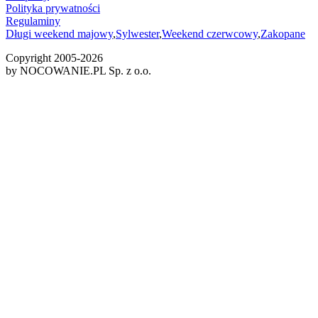
Polityka prywatności
Regulaminy
Długi weekend majowy
,
Sylwester
,
Weekend czerwcowy
,
Zakopane
Copyright 2005-
2026
by NOCOWANIE.PL Sp. z o.o.