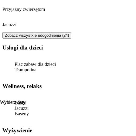
Przyjazny zwierzętom
Jacuzzi
Zobacz wszystkie udogodnienia (24)
usługi dla dzieci
Plac zabaw dla dzieci
Trampolina
Wellness, relaks
Wybierz daty
Wybierz daty
Basen
Jacuzzi
Baseny
Wyżywienie