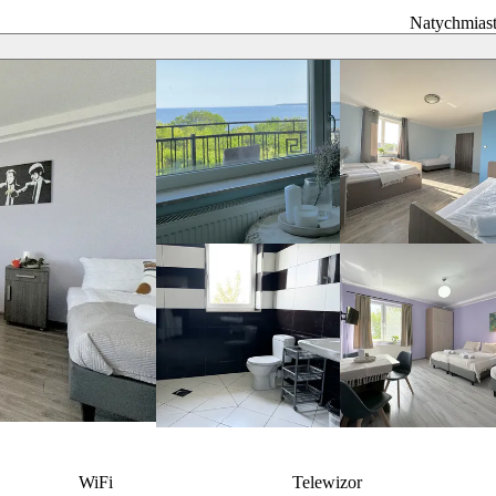
Natychmias
WiFi
Telewizor