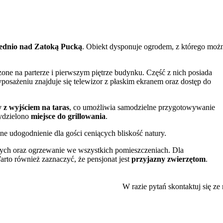
ednio nad Zatoką Pucką
. Obiekt dysponuje ogrodem, z którego moż
one na parterze i pierwszym piętrze budynku. Część z nich posiada
posażeniu znajduje się telewizor z płaskim ekranem oraz dostęp do
 z wyjściem na taras
, co umożliwia samodzielne przygotowywanie
wydzielono
miejsce do grillowania
.
e udogodnienie dla gości ceniących bliskość natury.
nych oraz ogrzewanie we wszystkich pomieszczeniach. Dla
rto również zaznaczyć, że pensjonat jest
przyjazny zwierzętom
.
ścieżki rowerowej
prowadzącej w kierunku Helu. Trasa ta, biegnąca p
ysławowa (ok. 15 min), Chałup (ok. 15 min) czy Pucka (ok. 20 min).
W razie pytań skontaktuj się ze
ypożyczalnią sprzętu wodnego. W okolicy warto odwiedzić również
dzin – Labirynt w polu kukurydzy.
ktu oraz personel.