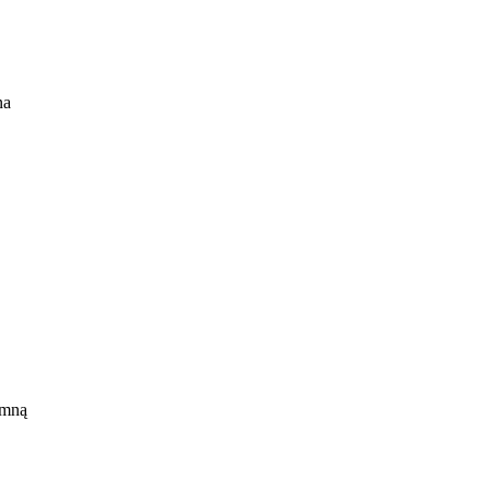
na
rzez
 W
 mną