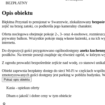
BEZPŁATNY
Opis obiektu
Błękitna Przystań to pensjonat w Swarzewie, zlokalizowany
bezpośr
zejść na brzeg zatoki, co podkreśla jego kameralny charakter.
Oferta noclegowa obejmuje pokoje 2-, 3- oraz 4-osobowe, rozmieszcz
prywatny balkon. Wszystkie pokoje mają własne łazienki, a na ich wy
internetu.
Do dyspozycji gości przygotowano ogólnodostępny
aneks kuchenny
posiłków. Na terenie posesji znajduje się również ogród, w którym 
Z ogrodu prowadzi bezpośrednie zejście nad wodę, co stanowi unikaln
Obiekt zapewnia bezpłatny dostęp do sieci Wi-Fi w częściach wspól
zmotoryzowanych gości dostępny jest parking w pobliżu budynku. Wa
Pokaż opis obiektu
Pensjonat położony jest w sąsiedztwie stadniny koni oraz popularnej
Nadmorski Park Krajobrazowy, pozwala na szybkie dotarcie do Wład
Kasia - opiekun oferty
odległości około 400 m znajduje się molo z przystanią jachtową i w
Sanktuarium Maryjne Królowej Polskiego Morza oraz atrakcję dla ro
Dbam o jakość i dobre ceny w tym obiekcie
Goście w swoich opiniach szczególnie wysoko oceniają czystość obie