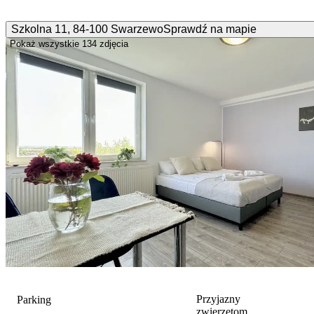
Szkolna
11
,
84-100
Swarzewo
Sprawdź na mapie
Pokaż wszystkie
134 zdjęcia
Przyjazny
Parking
zwierzętom