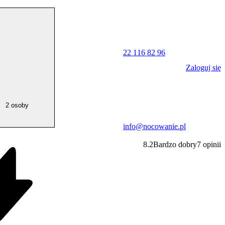
22 116 82 96
Zaloguj się
2 osoby
info@nocowanie.pl
8.2
Bardzo dobry
7
opinii