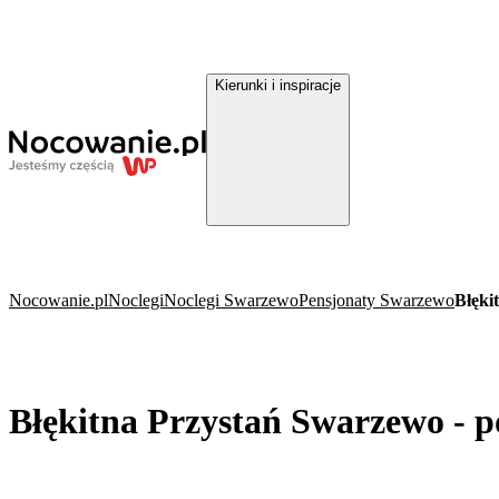
Kierunki i inspiracje
Nocowanie.pl
Noclegi
Noclegi Swarzewo
Pensjonaty Swarzewo
Błęki
Błękitna Przystań Swarzewo - 