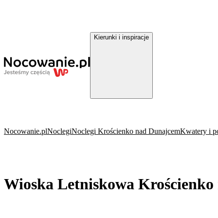
Kierunki i inspiracje
Nocowanie.pl
Noclegi
Noclegi Krościenko nad Dunajcem
Kwatery i p
Wioska Letniskowa Krościenko