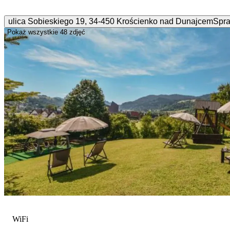
ulica Sobieskiego
19
,
34-450
Krościenko nad Dunajcem
Spr
Pokaż wszystkie
48 zdjęć
WiFi