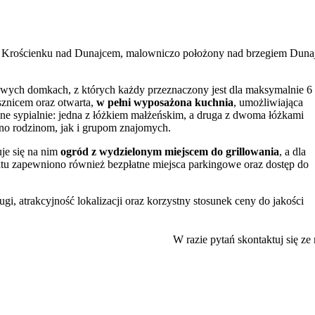
Krościenku nad Dunajcem, malowniczo położony nad brzegiem Dunaj
wych domkach, z których każdy przeznaczony jest dla maksymalnie 6
ysznicem oraz otwarta,
w pełni wyposażona kuchnia
, umożliwiająca
ne sypialnie: jedna z łóżkiem małżeńskim, a druga z dwoma łóżkami
o rodzinom, jak i grupom znajomych.
je się na nim
ogród z wydzielonym miejscem do grillowania
, a dla
ektu zapewniono również bezpłatne miejsca parkingowe oraz dostęp do
i, atrakcyjność lokalizacji oraz korzystny stosunek ceny do jakości
uroków trzech pasm górskich. Bliskość szlaków turystycznych Pienin,
W razie pytań skontaktuj się ze
cji pieszych wędrówek o różnym stopniu trudności. Jednocześnie
atwy dostęp do lokalnej infrastruktury i gastronomii.
trakcje regionu. Zaledwie kilka kroków dzieli obiekt od przystani, z
 również popularna
ścieżka pieszo-rowerowa
prowadząca wzdłuż rzeki
dzić pobliski Rynek w Krościenku oraz zabytkowy Kościół Wszystkich