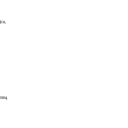
ca,
 mną
,