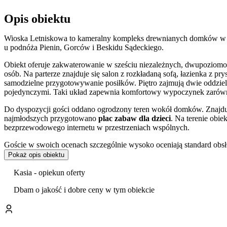
Opis obiektu
Wioska Letniskowa to kameralny kompleks drewnianych domków w 
u podnóża Pienin, Gorców i Beskidu Sądeckiego.
Obiekt oferuje zakwaterowanie w sześciu niezależnych, dwupoziomo
osób. Na parterze znajduje się salon z rozkładaną sofą, łazienka z pr
samodzielne przygotowywanie posiłków. Piętro zajmują dwie oddziel
pojedynczymi. Taki układ zapewnia komfortowy wypoczynek zarówn
Do dyspozycji gości oddano ogrodzony teren wokół domków. Znajdu
najmłodszych przygotowano
plac zabaw dla dzieci
. Na terenie obi
bezprzewodowego internetu w przestrzeniach wspólnych.
Goście w swoich ocenach szczególnie wysoko oceniają standard obsług
świadczeń.
Pokaż opis obiektu
Położenie obiektu stanowi doskonałą bazę wypadową do odkrywania 
Kasia - opiekun oferty
Gorców i Beskidu Sądeckiego stwarza liczne możliwości do organiza
niewielka odległość od centrum Krościenka nad Dunajcem pozwala na ł
Dbam o jakość i dobre ceny w tym obiekcie
W najbliższym sąsiedztwie Wioski Letniskowej znajdują się kluczowe a
której rozpoczyna się słynny
Spływ Dunajcem
. Tuż obok przebiega
idealna na spacery i rekreacyjne przejażdżki. Warto również odwie