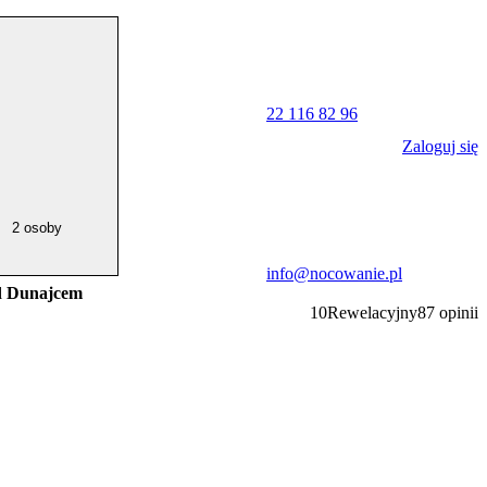
22 116 82 96
Zaloguj się
2 osoby
info@nocowanie.pl
d Dunajcem
10
Rewelacyjny
87
opinii