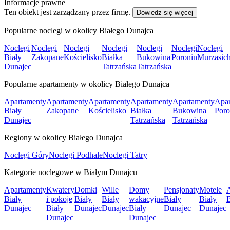
Informacje prawne
Ten obiekt jest zarządzany przez firmę.
Dowiedz się więcej
Popularne noclegi w okolicy Białego Dunajca
Noclegi
Noclegi
Noclegi
Noclegi
Noclegi
Noclegi
Noclegi
Biały
Zakopane
Kościelisko
Białka
Bukowina
Poronin
Murzasich
Dunajec
Tatrzańska
Tatrzańska
Popularne apartamenty w okolicy Białego Dunajca
Apartamenty
Apartamenty
Apartamenty
Apartamenty
Apartamenty
Apar
Biały
Zakopane
Kościelisko
Białka
Bukowina
Poro
Dunajec
Tatrzańska
Tatrzańska
Regiony w okolicy Białego Dunajca
Noclegi Góry
Noclegi Podhale
Noclegi Tatry
Kategorie noclegowe w Białym Dunajcu
Apartamenty
Kwatery
Domki
Wille
Domy
Pensjonaty
Motele
A
Biały
i pokoje
Biały
Biały
wakacyjne
Biały
Biały
B
Dunajec
Biały
Dunajec
Dunajec
Biały
Dunajec
Dunajec
Dunajec
Dunajec