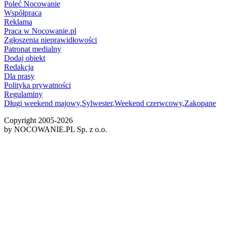
Poleć Nocowanie
Współpraca
Reklama
Praca w Nocowanie.pl
Zgłoszenia nieprawidłowości
Patronat medialny
Dodaj obiekt
Redakcja
Dla prasy
Polityka prywatności
Regulaminy
Długi weekend majowy
,
Sylwester
,
Weekend czerwcowy
,
Zakopane
Copyright 2005-
2026
by NOCOWANIE.PL Sp. z o.o.