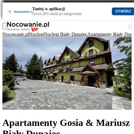
Taniej w aplikacji
×
OTWÓRZ
Nawet 20% zniżki po zalogowaniu
Nocowanie.pl
Noclegi
Noclegi Biały Dunajec
Apartamenty Biały Duna
Apartamenty Gosia & Mariusz
Biały Dunajec