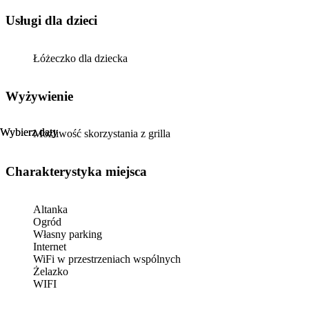
usługi dla dzieci
Łóżeczko dla dziecka
Wyżywienie
Wybierz daty
Wybierz daty
Możliwość skorzystania z grilla
Charakterystyka miejsca
Altanka
Ogród
Własny parking
Internet
WiFi w przestrzeniach wspólnych
Żelazko
WIFI