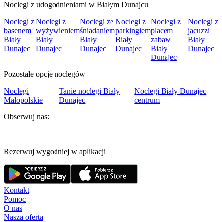
Noclegi z udogodnieniami w Białym Dunajcu
Noclegi z
Noclegi z
Noclegi ze
Noclegi z
Noclegi z
Noclegi z
basenem
wyżywieniem
śniadaniem
parkingiem
placem
jacuzzi
Biały
Biały
Biały
Biały
zabaw
Biały
Dunajec
Dunajec
Dunajec
Dunajec
Biały
Dunajec
Dunajec
Pozostałe opcje noclegów
Noclegi
Tanie noclegi Biały
Noclegi Biały Dunajec
Małopolskie
Dunajec
centrum
Obserwuj nas:
Rezerwuj wygodniej w aplikacji
Kontakt
Pomoc
O nas
Nasza oferta