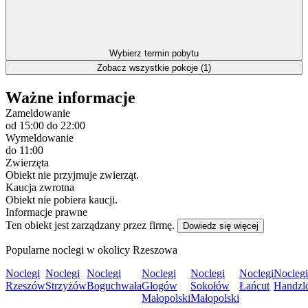
Wybierz termin pobytu
Zobacz wszystkie pokoje (1)
Ważne informacje
Zameldowanie
od 15:00
do 22:00
Wymeldowanie
do 11:00
Zwierzęta
Obiekt nie przyjmuje zwierząt.
Kaucja zwrotna
Obiekt nie pobiera kaucji.
Informacje prawne
Ten obiekt jest zarządzany przez firmę.
Dowiedz się więcej
Popularne noclegi w okolicy Rzeszowa
Noclegi
Noclegi
Noclegi
Noclegi
Noclegi
Noclegi
Noclegi
Rzeszów
Strzyżów
Boguchwała
Głogów
Sokołów
Łańcut
Handzl
Małopolski
Małopolski