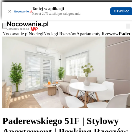
Taniej w aplikacji
×
OTWÓRZ
Nawet 20% zniżki po zalogowaniu
Nocowanie.pl
Noclegi
Noclegi Rzeszów
Apartamenty Rzeszów
Padere
Paderewskiego 51F | Stylowy
Apartament | Parking Rzeszów