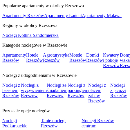
Popularne apartamenty w okolicy Rzeszowa
Apartamenty Rzeszów
Apartamenty Łańcut
Apartamenty Malawa
Regiony w okolicy Rzeszowa
Noclegi Kotlina Sandomierska
Kategorie noclegowe w Rzeszowie
Apartamenty
Hotele
Agroturystyka
Motele
Domki
Kwatery
Dom
Rzeszów
Rzeszów
Rzeszów
Rzeszów
Rzeszów
i pokoje
waka
Rzeszów
Rzes
Noclegi z udogodnieniami w Rzeszowie
Noclegi z
Noclegi z
Noclegi ze
Noclegi z
Noclegi z
Noclegi
basenem
wyżywieniem
śniadaniem
parkingiem
placem
z jacuzzi
Rzeszów
Rzeszów
Rzeszów
Rzeszów
zabaw
Rzeszów
Rzeszów
Pozostałe opcje noclegów
Noclegi
Tanie noclegi
Noclegi Rzeszów
Podkarpackie
Rzeszów
centrum