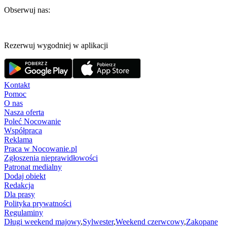
Obserwuj nas:
Rezerwuj wygodniej w aplikacji
Kontakt
Pomoc
O nas
Nasza oferta
Poleć Nocowanie
Współpraca
Reklama
Praca w Nocowanie.pl
Zgłoszenia nieprawidłowości
Patronat medialny
Dodaj obiekt
Redakcja
Dla prasy
Polityka prywatności
Regulaminy
Długi weekend majowy
,
Sylwester
,
Weekend czerwcowy
,
Zakopane