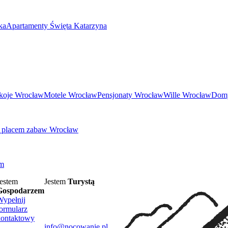
ka
Apartamenty Święta Katarzyna
okoje Wrocław
Motele Wrocław
Pensjonaty Wrocław
Wille Wrocław
Domy
z placem zabaw Wrocław
um
estem
Jestem
Turystą
Gospodarzem
Wypełnij
ormularz
kontaktowy
info@nocowanie.pl