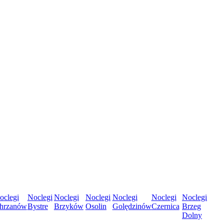
oclegi
Noclegi
Noclegi
Noclegi
Noclegi
Noclegi
Noclegi
hrzanów
Bystre
Brzyków
Osolin
Golędzinów
Czernica
Brzeg
Dolny