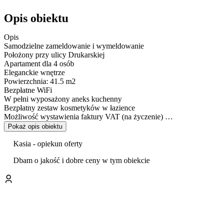
Opis obiektu
Opis
Samodzielne zameldowanie i wymeldowanie
Położony przy ulicy Drukarskiej
Apartament dla 4 osób
Eleganckie wnętrze
Powierzchnia: 41.5 m2
Bezpłatne WiFi
W pełni wyposażony aneks kuchenny
Bezpłatny zestaw kosmetyków w łazience
Możliwość wystawienia faktury VAT (na życzenie)
Pokaż opis obiektu
Przestrzeń
Wyjątkowy apartament o powierzchni 41.5 m2 prezentuje się jako p
Kasia - opiekun oferty
kuchennym, przytulną sypialnię oraz łazienkę z prysznicem. Apart
Dbam o jakość i dobre ceny w tym obiekcie
gdzie dodatki doskonale podkreślają charakter przestrzeni. Salon je
zrelaksować się podczas oglądania telewizji, zapewniając jednocześ
kuchenny został wyposażony we wszystkie niezbędne urządzenia, taki
miejsce, gdzie Goście mogą przygotować ulubione potrawy i cieszyć
relaksu, gdzie delikatne oświetlenie i jasne kolory sprzyjają wypo
łazience znajduje się prysznic, który nie tylko zapewnia odświeżenie, a
odprężenia.