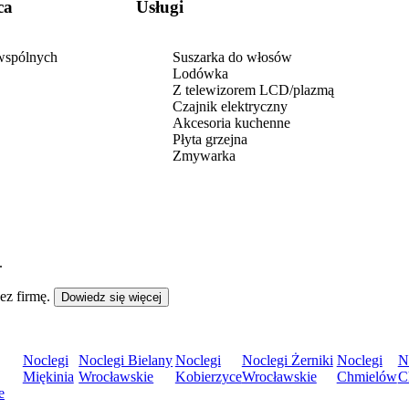
ca
Usługi
 wspólnych
Suszarka do włosów
Lodówka
Z telewizorem LCD/plazmą
Czajnik elektryczny
Akcesoria kuchenne
Płyta grzejna
Zmywarka
.
ez firmę.
Dowiedz się więcej
Noclegi
Noclegi Bielany
Noclegi
Noclegi Żerniki
Noclegi
N
Miękinia
Wrocławskie
Kobierzyce
Wrocławskie
Chmielów
C
e