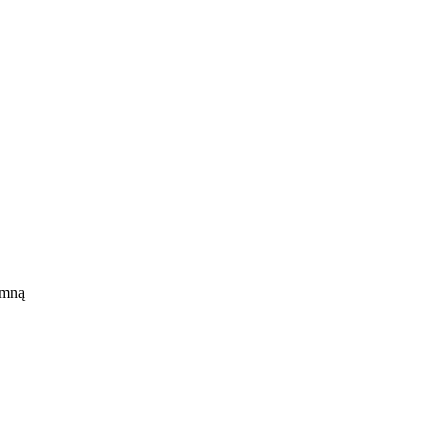
 mną
ce,
s
lne