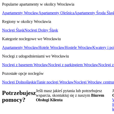
Popularne apartamenty w okolicy Wrocławia
Apartamenty Wrocław
Apartamenty Oleśnica
Apartamenty Środa Śląs
Regiony w okolicy Wrocławia
Noclegi Śląsk
Noclegi Dolny Śląsk
Kategorie noclegowe we Wrocławiu
Apartamenty Wrocław
Hotele Wrocław
Hostele Wrocław
Kwatery i p
Noclegi z udogodnieniami we Wrocławiu
Noclegi z basenem Wrocław
Noclegi z parkingiem Wrocław
Noclegi 
Pozostałe opcje noclegów
Noclegi Dolnośląskie
Tanie noclegi Wrocław
Noclegi Wrocław centr
Jeśli masz jakieś pytania lub potrzebujesz
J
Potrzebujesz
wsparcia, skontaktuj się z naszym
Biurem
pomocy?
Obsługi Klienta
f