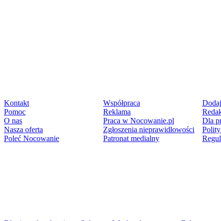
Kontakt
Współpraca
Dodaj
Pomoc
Reklama
Redak
O nas
Praca w Nocowanie.pl
Dla p
Nasza oferta
Zgłoszenia nieprawidłowości
Polit
Poleć Nocowanie
Patronat medialny
Regu