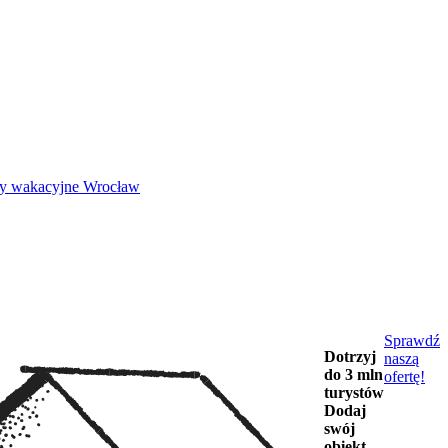
 wakacyjne Wrocław
Sprawdź
Dotrzyj
naszą
do 3 mln
ofertę!
turystów
Dodaj
swój
obiekt