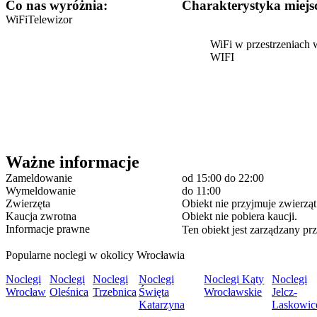
Co nas wyróżnia:
Charakterystyka miejs
Odległość do supermarketu: Kaufland (66 m)
Odległość do dworca autobusowego: Drukarska (180 m)
WiFi
Telewizor
Odległość do restauracji : Para z gara (160 m)
WiFi w przestrzeniach
WIFI
Zameldowanie i wymeldowanie
Zameldowanie:15:00
Wymeldowanie:11:00
Ważne informacje
Zameldowanie
od 15:00
do 22:00
Wymeldowanie
do 11:00
Zwierzęta
Obiekt nie przyjmuje zwierząt
Kaucja zwrotna
Obiekt nie pobiera kaucji.
Informacje prawne
Ten obiekt jest zarządzany prz
Popularne noclegi w okolicy Wrocławia
Noclegi
Noclegi
Noclegi
Noclegi
Noclegi Kąty
Noclegi
Wrocław
Oleśnica
Trzebnica
Święta
Wrocławskie
Jelcz-
Katarzyna
Laskowic