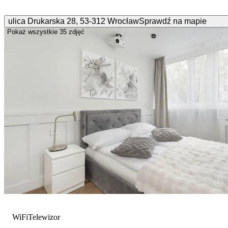
ulica Drukarska
28
,
53-312
Wrocław
Sprawdź na mapie
Pokaż wszystkie
35 zdjęć
WiFi
Telewizor