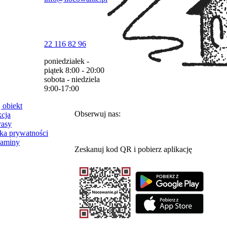
22 116 82 96
poniedziałek -
piątek
8:00 - 20:00
sobota - niedziela
9:00-17:00
 obiekt
Obserwuj nas:
cja
rasy
yka prywatności
laminy
Zeskanuj kod QR i pobierz aplikację