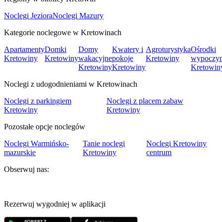
Noclegi Jeziora
Noclegi Mazury
Kategorie noclegowe w Kretowinach
Apartamenty
Domki
Domy
Kwatery i
Agroturystyka
Ośrodki
Kretowiny
Kretowiny
wakacyjne
pokoje
Kretowiny
wypoczy
Kretowiny
Kretowiny
Kretowin
Noclegi z udogodnieniami w Kretowinach
Noclegi z parkingiem
Noclegi z placem zabaw
Kretowiny
Kretowiny
Pozostałe opcje noclegów
Noclegi Warmińsko-
Tanie noclegi
Noclegi Kretowiny
mazurskie
Kretowiny
centrum
Obserwuj nas:
Rezerwuj wygodniej w aplikacji