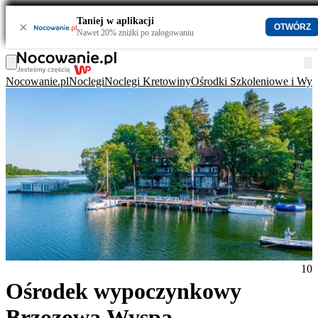
Taniej w aplikacji
×
OTWÓRZ
Nawet 20% zniżki po zalogowaniu
Nocowanie.pl
Noclegi
Noclegi Kretowiny
Ośrodki Szkoleniowe i Wy
10
Ośrodek wypoczynkowy
Brzozowa Wyspa