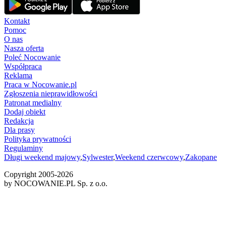
Kontakt
Pomoc
O nas
Nasza oferta
Poleć Nocowanie
Współpraca
Reklama
Praca w Nocowanie.pl
Zgłoszenia nieprawidłowości
Patronat medialny
Dodaj obiekt
Redakcja
Dla prasy
Polityka prywatności
Regulaminy
Długi weekend majowy
,
Sylwester
,
Weekend czerwcowy
,
Zakopane
Copyright 2005-
2026
by NOCOWANIE.PL Sp. z o.o.