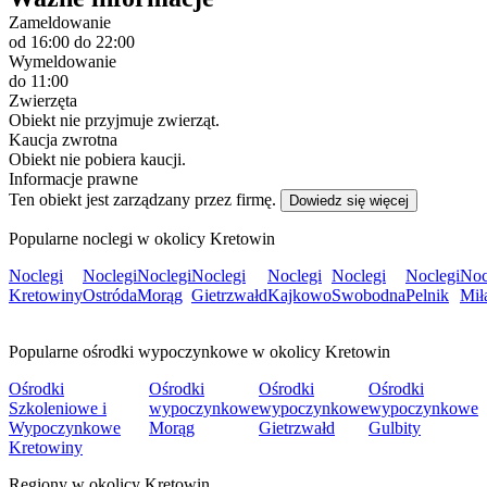
Zameldowanie
od 16:00
do 22:00
Wymeldowanie
do 11:00
Zwierzęta
Obiekt nie przyjmuje zwierząt.
Kaucja zwrotna
Obiekt nie pobiera kaucji.
Informacje prawne
Ten obiekt jest zarządzany przez firmę.
Dowiedz się więcej
Popularne noclegi w okolicy Kretowin
Noclegi
Noclegi
Noclegi
Noclegi
Noclegi
Noclegi
Noclegi
Noc
Kretowiny
Ostróda
Morąg
Gietrzwałd
Kajkowo
Swobodna
Pelnik
Mił
Popularne ośrodki wypoczynkowe w okolicy Kretowin
Ośrodki
Ośrodki
Ośrodki
Ośrodki
Szkoleniowe i
wypoczynkowe
wypoczynkowe
wypoczynkowe
Wypoczynkowe
Morąg
Gietrzwałd
Gulbity
Kretowiny
Regiony w okolicy Kretowin