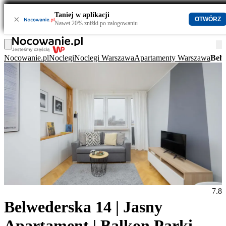
Taniej w aplikacji
×
OTWÓRZ
Nawet 20% zniżki po zalogowaniu
Nocowanie.pl
Noclegi
Noclegi Warszawa
Apartamenty Warszawa
Belw
7.8
Belwederska 14 | Jasny
Apartament | Balkon,Parking