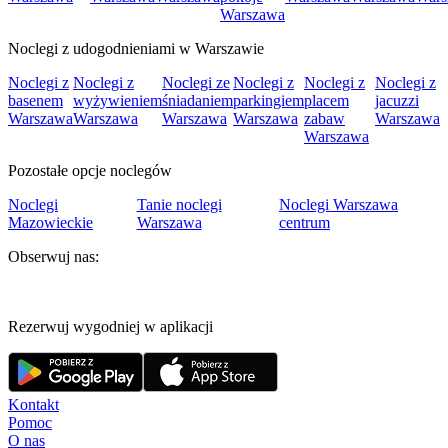
Warszawa
Noclegi z udogodnieniami w Warszawie
Noclegi z
Noclegi z
Noclegi ze
Noclegi z
Noclegi z
Noclegi z
basenem
wyżywieniem
śniadaniem
parkingiem
placem
jacuzzi
Warszawa
Warszawa
Warszawa
Warszawa
zabaw
Warszawa
Warszawa
Pozostałe opcje noclegów
Noclegi
Tanie noclegi
Noclegi Warszawa
Mazowieckie
Warszawa
centrum
Obserwuj nas:
Rezerwuj wygodniej w aplikacji
Kontakt
Pomoc
O nas