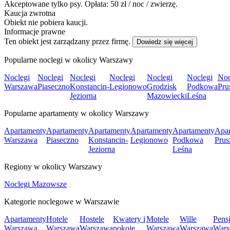
Akceptowane tylko psy. Opłata: 50 zł / noc / zwierzę.
Kaucja zwrotna
Obiekt nie pobiera kaucji.
Informacje prawne
Ten obiekt jest zarządzany przez firmę.
Dowiedz się więcej
Popularne noclegi w okolicy Warszawy
Noclegi
Noclegi
Noclegi
Noclegi
Noclegi
Noclegi
Noc
Warszawa
Piaseczno
Konstancin-
Legionowo
Grodzisk
Podkowa
Pru
Jeziorna
Mazowiecki
Leśna
Popularne apartamenty w okolicy Warszawy
Apartamenty
Apartamenty
Apartamenty
Apartamenty
Apartamenty
Apar
Warszawa
Piaseczno
Konstancin-
Legionowo
Podkowa
Pru
Jeziorna
Leśna
Regiony w okolicy Warszawy
Noclegi Mazowsze
Kategorie noclegowe w Warszawie
Apartamenty
Hotele
Hostele
Kwatery i
Motele
Wille
Pens
Warszawa
Warszawa
Warszawa
pokoje
Warszawa
Warszawa
Wars