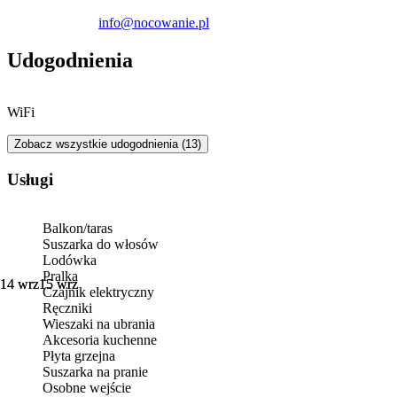
info@nocowanie.pl
Miłośnicy aktywnego wypoczynku mogą wybrać się na spacer
pobliskim molo lub wyruszyć na ścieżkę przyrodniczą „Torfowe
Udogodnienia
Kłyle”.
WiFi
Zobacz wszystkie udogodnienia (13)
Usługi
Balkon/taras
Suszarka do włosów
Lodówka
Pralka
14 wrz
14 wrz
15 wrz
15 wrz
Czajnik elektryczny
Ręczniki
Wieszaki na ubrania
Akcesoria kuchenne
Płyta grzejna
Suszarka na pranie
Osobne wejście