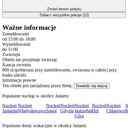
Zmień termin pobytu
Zobacz wszystkie pokoje (12)
Ważne informacje
Zameldowanie
od 15:00
do 18:00
Wymeldowanie
do 11:00
Zwierzęta
Obiekt nie przyjmuje zwierząt.
Kaucja zwrotna
800 zł (pobierana przy zameldowaniu, zwracana w całości przy
braku szkód).
Informacje prawne
Ten obiekt jest zarządzany przez firmę.
Dowiedz się więcej
Popularne noclegi w okolicy Jastarni
Noclegi
Noclegi
Noclegi
Noclegi
Noclegi
Noclegi
Noclegi
N
Jastarnia
Władysławowo
Sopot
Gdynia
Jastrzębia
Hel
Chłapowo
R
Góra
Popularne domy wakacyjne w okolicy Jastarni