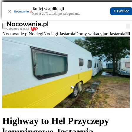
Taniej w aplikacji
×
OTWÓRZ
Nawet 20% zniżki po zalogowaniu
Nocowanie.pl
Noclegi
Noclegi Jastarnia
Domy wakacyjne Jastarnia
Hig
Highway to Hel Przyczepy
kempingowe Jastarnia