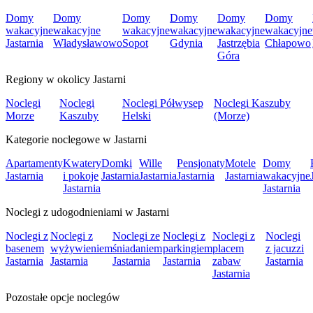
Domy
Domy
Domy
Domy
Domy
Domy
wakacyjne
wakacyjne
wakacyjne
wakacyjne
wakacyjne
wakacyjne
Jastarnia
Władysławowo
Sopot
Gdynia
Jastrzębia
Chłapowo
Góra
Regiony w okolicy Jastarni
Noclegi
Noclegi
Noclegi Półwysep
Noclegi Kaszuby
Morze
Kaszuby
Helski
(Morze)
Kategorie noclegowe w Jastarni
Apartamenty
Kwatery
Domki
Wille
Pensjonaty
Motele
Domy
Jastarnia
i pokoje
Jastarnia
Jastarnia
Jastarnia
Jastarnia
wakacyjne
Jastarnia
Jastarnia
Noclegi z udogodnieniami w Jastarni
Noclegi z
Noclegi z
Noclegi ze
Noclegi z
Noclegi z
Noclegi
basenem
wyżywieniem
śniadaniem
parkingiem
placem
z jacuzzi
Jastarnia
Jastarnia
Jastarnia
Jastarnia
zabaw
Jastarnia
Jastarnia
Pozostałe opcje noclegów