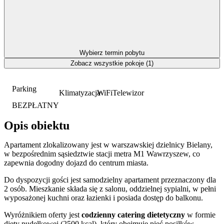
Wybierz termin pobytu
Zobacz wszystkie pokoje (1)
Parking
Klimatyzacja
WiFi
Telewizor
BEZPŁATNY
Opis obiektu
Apartament zlokalizowany jest w warszawskiej dzielnicy Bielany,
w bezpośrednim sąsiedztwie stacji metra M1 Wawrzyszew, co
zapewnia dogodny dojazd do centrum miasta.
Do dyspozycji gości jest samodzielny apartament przeznaczony dla
2 osób. Mieszkanie składa się z salonu, oddzielnej sypialni, w pełni
wyposażonej kuchni oraz łazienki i posiada dostęp do balkonu.
Wyróżnikiem oferty jest
codzienny catering dietetyczny
w formie
diety pudełkowej (2500 kcal), który obejmuje pięć posiłków