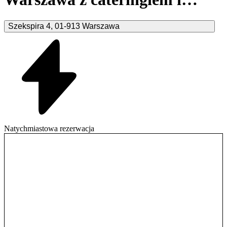
parkingiem gratis
Szekspira
4
,
01-913
Warszawa
Natychmiastowa rezerwacja