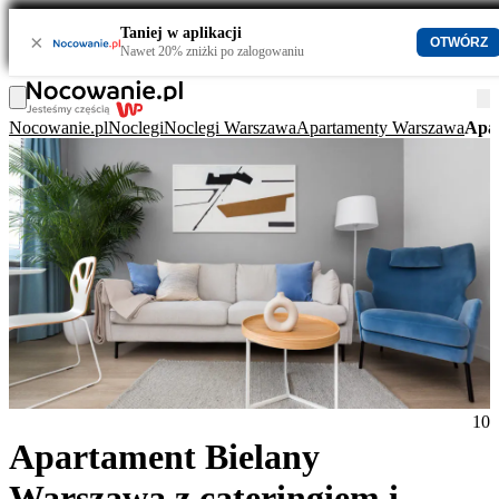
Taniej w aplikacji
×
OTWÓRZ
Nawet 20% zniżki po zalogowaniu
Nocowanie.pl
Noclegi
Noclegi Warszawa
Apartamenty Warszawa
Apar
10
Apartament Bielany
Warszawa z cateringiem i