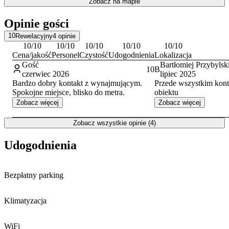
Zobacz na mapie
kluczowymi punktami Warszawy. W zasięgu krótkiej podróży
komunikacją miejską znajdują się takie atrakcje jak Pałac Kultury i
Opinie gości
Nauki,
Muzeum Powstania Warszawskiego
czy Zamek
Królewski. Warto również zaplanować wizytę w Łazienkach
10
Rewelacyjny
4
opinie
Królewskich oraz Ogrodzie Saskim.
10
/10
10
/10
10
/10
10
/10
10
/10
Cena/jakość
Personel
Czystość
Udogodnienia
Lokalizacja
Gość
Bartłomiej Przybylsk
10
B
czerwiec 2026
lipiec 2025
Bardzo dobry kontakt z wynajmującym.
Przede wszystkim kont
Spokojne miejsce, blisko do metra.
obiektu
Zobacz więcej
Zobacz więcej
Zobacz wszystkie opinie (4)
Udogodnienia
Bezpłatny parking
Klimatyzacja
WiFi