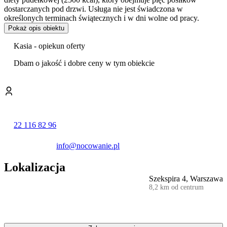
dostarczanych pod drzwi. Usługa nie jest świadczona w
określonych terminach świątecznych i w dni wolne od pracy.
Pokaż opis obiektu
Część dzienna została zaaranżowana z myślą o komforcie i relaksie.
Znajduje się tu sofa z fotelem, stół jadalniany,
telewizor typu
Kasia - opiekun oferty
Smart TV
oraz niewielka biblioteczka. Sypialnia wyposażona jest
w duże łóżko z ergonomicznym materacem, a pełne zaciemnienie
Dbam o jakość i dobre ceny w tym obiekcie
pomieszczenia umożliwiają rolety i zasłony.
Funkcjonalna kuchnia pozwala na samodzielne przygotowywanie
posiłków. Wyposażono ją w lodówkę, kuchenkę gazową, kuchenkę
mikrofalową oraz zmywarkę. Dodatkowym udogodnieniem jest
ekspres przygotowujący świeżo mieloną kawę
oraz wybór herbat.
22 116 82 96
W łazience dostępna jest pralka, a na wyposażeniu znajduje się
również żelazko i deska do prasowania.
info@nocowanie.pl
Goście w swoich ocenach szczególnie wysoko oceniają czystość,
obsługę oraz ogólną wygodę pobytu.
Lokalizacja
Apartament mieści się w budynku z windą. Dla zmotoryzowanych
Szekspira 4, Warszawa
gości przewidziano
bezpłatny parking
zlokalizowany w pobliżu
8,2 km od centrum
obiektu. Na terenie całego mieszkania zapewniono dostęp do
bezprzewodowego internetu.
Położenie przy stacji metra gwarantuje sprawną komunikację z