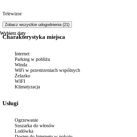
Telewizor
Zobacz wszystkie udogodnienia (21)
Wybierz daty
Wybierz daty
Charakterystyka miejsca
Internet
Parking w pobliżu
Winda
WiFi w przestrzeniach wspólnych
Żelazko
WIFI
Klimatyzacja
Usługi
Ogrzewanie
Suszarka do włosów
Lodówka
Dostęp do Internetu w pokoju