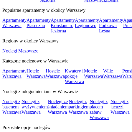
Jeziorna
Mazowiecki
Leśna
Popularne apartamenty w okolicy Warszawy
Apartamenty
Apartamenty
Apartamenty
Apartamenty
Apartamenty
Apar
Warszawa
Piaseczno
Konstancin-
Legionowo
Podkowa
Pru
Jeziorna
Leśna
Regiony w okolicy Warszawy
Noclegi Mazowsze
Kategorie noclegowe w Warszawie
Apartamenty
Hotele
Hostele
Kwatery i
Motele
Wille
Pens
Warszawa
Warszawa
Warszawa
pokoje
Warszawa
Warszawa
Wars
Warszawa
Noclegi z udogodnieniami w Warszawie
Noclegi z
Noclegi z
Noclegi ze
Noclegi z
Noclegi z
Noclegi z
basenem
wyżywieniem
śniadaniem
parkingiem
placem
jacuzzi
Warszawa
Warszawa
Warszawa
Warszawa
zabaw
Warszawa
Warszawa
Pozostałe opcje noclegów