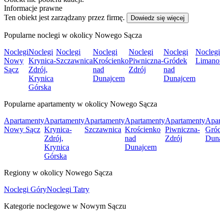
Informacje prawne
Ten obiekt jest zarządzany przez firmę.
Dowiedz się więcej
Popularne noclegi w okolicy Nowego Sącza
Noclegi
Noclegi
Noclegi
Noclegi
Noclegi
Noclegi
Noclegi
Nowy
Krynica-
Szczawnica
Krościenko
Piwniczna-
Gródek
Liman
Sącz
Zdrój,
nad
Zdrój
nad
Krynica
Dunajcem
Dunajcem
Górska
Popularne apartamenty w okolicy Nowego Sącza
Apartamenty
Apartamenty
Apartamenty
Apartamenty
Apartamenty
Apar
Nowy Sącz
Krynica-
Szczawnica
Krościenko
Piwniczna-
Gród
Zdrój,
nad
Zdrój
Dun
Krynica
Dunajcem
Górska
Regiony w okolicy Nowego Sącza
Noclegi Góry
Noclegi Tatry
Kategorie noclegowe w Nowym Sączu