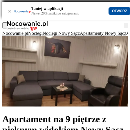
Taniej w aplikacji
×
OTWÓRZ
Nawet 20% zniżki po zalogowaniu
Nocowanie.pl
Noclegi
Noclegi Nowy Sącz
Apartamenty Nowy Sącz
A
Apartament na 9 piętrze z
pięknym widokiem Nowy Sącz