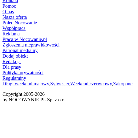
Kontakt
Pomoc
O nas
Nasza oferta
Poleć Nocowanie
Współpraca
Reklama
Praca w Nocowanie.pl
Zgłoszenia nieprawidłowości
Patronat medialny
Dodaj obiekt
Redakcja
Dla prasy
Polityka prywatności
Regulaminy
Długi weekend majowy
,
Sylwester
,
Weekend czerwcowy
,
Zakopane
Copyright 2005-
2026
by NOCOWANIE.PL Sp. z o.o.