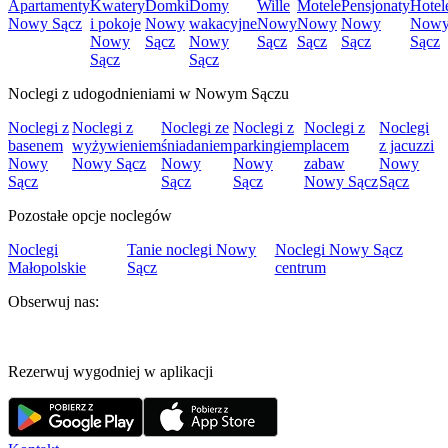
Apartamenty
Kwatery
Domki
Domy
Wille
Motele
Pensjonaty
Hotel
Nowy Sącz
i pokoje
Nowy
wakacyjne
Nowy
Nowy
Nowy
Now
Nowy
Sącz
Nowy
Sącz
Sącz
Sącz
Sącz
Sącz
Sącz
Noclegi z udogodnieniami w Nowym Sączu
Noclegi z
Noclegi z
Noclegi ze
Noclegi z
Noclegi z
Noclegi
basenem
wyżywieniem
śniadaniem
parkingiem
placem
z jacuzzi
Nowy
Nowy Sącz
Nowy
Nowy
zabaw
Nowy
Sącz
Sącz
Sącz
Nowy Sącz
Sącz
Pozostałe opcje noclegów
Noclegi
Tanie noclegi Nowy
Noclegi Nowy Sącz
Małopolskie
Sącz
centrum
Obserwuj nas:
Rezerwuj wygodniej w aplikacji