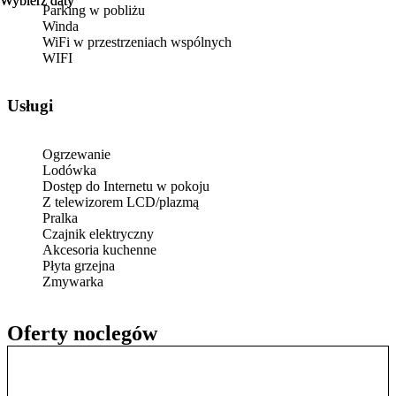
Wybierz daty
Wybierz daty
Parking w pobliżu
Winda
WiFi w przestrzeniach wspólnych
WIFI
Usługi
Ogrzewanie
Lodówka
Dostęp do Internetu w pokoju
Z telewizorem LCD/plazmą
Pralka
Czajnik elektryczny
Akcesoria kuchenne
Płyta grzejna
Zmywarka
Oferty noclegów