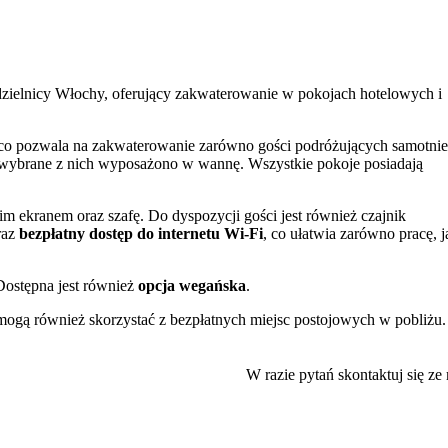
zielnicy Włochy, oferujący zakwaterowanie w pokojach hotelowych i
, co pozwala na zakwaterowanie zarówno gości podróżujących samotnie
a wybrane z nich wyposażono w wannę. Wszystkie pokoje posiadają
.
m ekranem oraz szafę. Do dyspozycji gości jest również czajnik
raz
bezpłatny dostęp do internetu Wi-Fi
, co ułatwia zarówno pracę, j
Dostępna jest również
opcja wegańska
.
 mogą również skorzystać z bezpłatnych miejsc postojowych w pobliżu.
b podróżujących służbowo. Obiekt akceptuje pobyt ze zwierzętami.
, takie jak
łóżeczka niemowlęce
, pościel dziecięca i podesty łazienko
W razie pytań skontaktuj się ze
zapewnia sprawny dojazd do ważnych punktów miasta. Lotnisko Chopin
o 6 km. Wśród pobliskich atrakcji warto wymienić
Muzeum Powstania
.