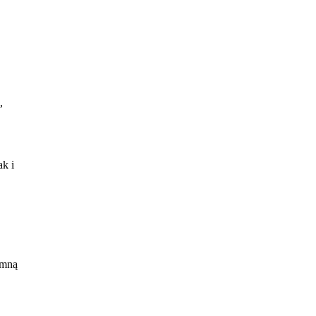
,
ak i
we.
 mną
a