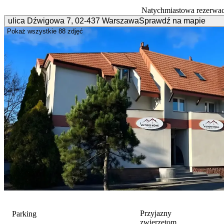
Natychmiastowa rezerwac
ulica Dźwigowa
7
,
02-437
Warszawa
Sprawdź na mapie
Pokaż wszystkie
88 zdjęć
Przyjazny
Parking
zwierzętom