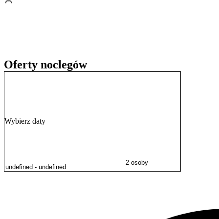
Dogodny dojazd do ścisłego centrum Warszawy pozwala na łatwe dota
Warszawie czy park Łazienki Królewskie. Lokalizacja obiektu stano
atrakcji stolicy.
Oferty noclegów
Wybierz daty
2 osoby