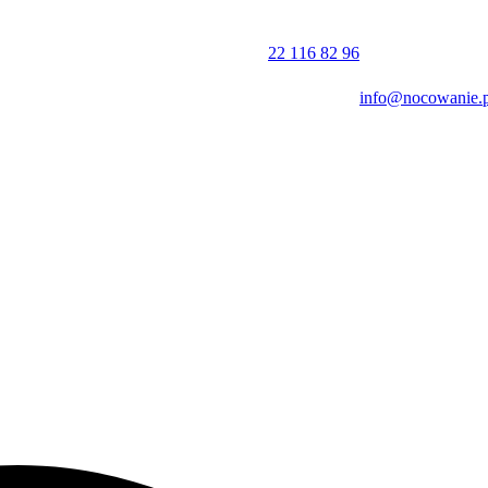
rcie do takich miejsc jak Pałac Kultury i Nauki, Zamek Królewski w
wi kompromis pomiędzy spokojniejszą dzielnicą a dostępem do główny
22 116 82 96
info@nocowanie.p