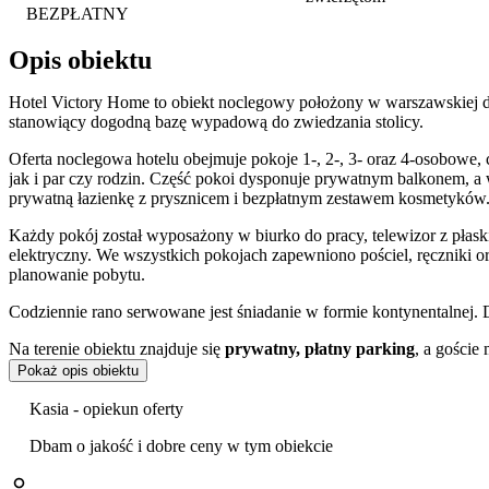
BEZPŁATNY
Opis obiektu
Hotel Victory Home to obiekt noclegowy położony w warszawskiej d
stanowiący dogodną bazę wypadową do zwiedzania stolicy.
Oferta noclegowa hotelu obejmuje pokoje 1-, 2-, 3- oraz 4-osobowe
jak i par czy rodzin. Część pokoi dysponuje prywatnym balkonem, 
prywatną łazienkę z prysznicem i bezpłatnym zestawem kosmetyków
Każdy pokój został wyposażony w biurko do pracy, telewizor z płaski
elektryczny. We wszystkich pokojach zapewniono pościel, ręczniki o
planowanie pobytu.
Codziennie rano serwowane jest śniadanie w formie kontynentalnej. 
Na terenie obiektu znajduje się
prywatny, płatny parking
, a goście
Dostępna jest przechowalnia bagażu oraz sala konferencyjna dla osó
Pokaż opis obiektu
Z myślą o rodzinach z dziećmi przygotowano bezpłatne udogodnienia
Kasia - opiekun oferty
Obiekt znajduje się przy ulicy Dźwigowej w dzielnicy Włochy, co 
Dbam o jakość i dobre ceny w tym obiekcie
oddalone jest o około 8 km, a stacja kolejowa Warszawa Zachodnia 
Warszawskiego
(ok. 6 km) oraz centrum handlowe Blue City (4 km)