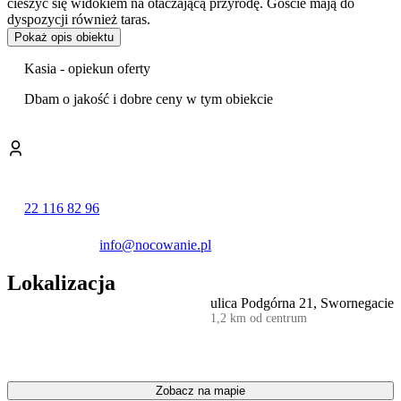
cieszyć się widokiem na otaczającą przyrodę. Goście mają do
dyspozycji również taras.
Pokaż opis obiektu
Do przygotowywania posiłków służy w pełni wyposażony aneks
kuchenny. Znajduje się w nim płyta grzewcza, duża lodówka,
Kasia - opiekun oferty
zmywarka, czajnik elektryczny oraz niezbędne akcesoria kuchenne.
Na życzenie gości istnieje możliwość zamówienia
koszy
Dbam o jakość i dobre ceny w tym obiekcie
śniadaniowych
z lokalnymi produktami, dostarczanych
bezpośrednio pod drzwi.
Na terenie obiektu przygotowano prywatną strefę relaksu z
widokiem na jezioro. Goście mogą bezpłatnie korzystać z
sauny
fińskiej
oraz zewnętrznego
jacuzzi
w formie balii. To idealne
22 116 82 96
miejsce na odpoczynek po dniu pełnym aktywności, w otoczeniu
kaszubskiej przyrody.
info@nocowanie.pl
Goście bardzo wysoko oceniają czystość obiektu, obsługę oraz
komfort pobytu.
Lokalizacja
Do dyspozycji wypoczywających jest ogród z miejscem do
ulica Podgórna 21, Swornegacie
grillowania. Z myślą o najmłodszych przygotowano
plac zabaw
1,2 km od centrum
oraz zabawki, a dla rodzin z małymi dziećmi dostępne jest bezpłatne
łóżeczko. Obiekt jest przyjazny zwierzętom, co pozwala na pobyt z
czworonożnym pupilem.
Zobacz na mapie
Dom znajduje się w odległości 400 m od strzeżonej plaży nad