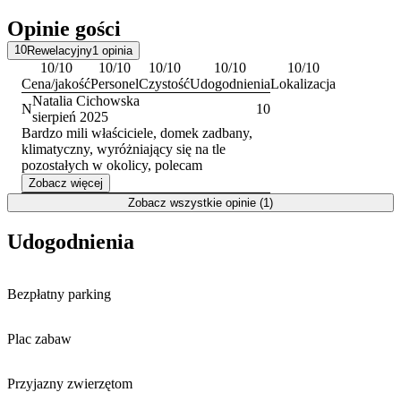
Jeziorem Karsińskim. Okolica sprzyja aktywnemu wypoczynkowi –
Opinie gości
dostępne są tu takie formy rekreacji jak wędkarstwo, żeglarstwo,
jazda konna czy turystyka piesza. Na miejscu funkcjonuje również
10
Rewelacyjny
1
opinia
wypożyczalnia rowerów
.
10
/10
10
/10
10
/10
10
/10
10
/10
Cena/jakość
Personel
Czystość
Udogodnienia
Lokalizacja
W pobliżu warto odwiedzić Kaszubski Dom Rękodzieła Ludowego
Natalia Cichowska
w Swornegaciach, by poznać lokalną kulturę. Okoliczne Jezioro
N
10
sierpień 2025
Karsińskie oraz zlokalizowane nad nim kąpielisko to główne
Bardzo mili właściciele, domek zadbany,
atrakcje rekreacyjne regionu, które znajdują się w niewielkiej
klimatyczny, wyróżniający się na tle
odległości od obiektu.
pozostałych w okolicy, polecam
Zobacz więcej
Zobacz wszystkie opinie (1)
Udogodnienia
Bezpłatny parking
Plac zabaw
Przyjazny zwierzętom