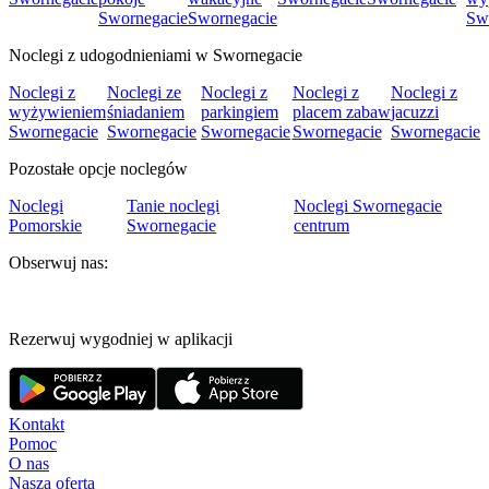
Swornegacie
Swornegacie
Sw
Noclegi z udogodnieniami w Swornegacie
Noclegi z
Noclegi ze
Noclegi z
Noclegi z
Noclegi z
wyżywieniem
śniadaniem
parkingiem
placem zabaw
jacuzzi
Swornegacie
Swornegacie
Swornegacie
Swornegacie
Swornegacie
Pozostałe opcje noclegów
Noclegi
Tanie noclegi
Noclegi Swornegacie
Pomorskie
Swornegacie
centrum
Obserwuj nas:
Rezerwuj wygodniej w aplikacji
Kontakt
Pomoc
O nas
Nasza oferta