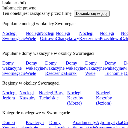
braku szkód).
Informacje prawne
Ten obiekt jest zarządzany przez firmę.
Dowiedz się więcej
Popularne noclegi w okolicy Swornegaci
Noclegi
Noclegi
Noclegi
Noclegi
Noclegi
Noclegi
Noc
Swornegacie
Wiele
Ostrowo
Charzykowy
Rzeczenica
Przechlewo
Czł
Popularne domy wakacyjne w okolicy Swornegaci
Domy
Domy
Domy
Domy
Domy
Domy
D
wakacyjne
wakacyjne
wakacyjne
wakacyjne
wakacyjne
wakacyjne
w
Swornegacie
Wiele
Rzeczenica
Borsk
Wiele
Tuchomie
D
Regiony w okolicy Swornegaci
Noclegi
Noclegi
Noclegi Bory
Noclegi
Noclegi
Jeziora
Kaszuby
Tucholskie
Kaszuby
Kaszuby
(Morze)
(Jeziora)
Kategorie noclegowe w Swornegacie
Domki
Kwatery i
Domy
Apartamenty
Agroturystyka
Oś
Swornegacie
pokoje
wakacyjne
Swornegacie
Swornegacie
wy