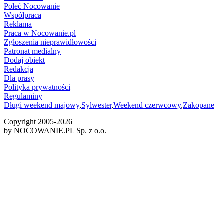
Poleć Nocowanie
Współpraca
Reklama
Praca w Nocowanie.pl
Zgłoszenia nieprawidłowości
Patronat medialny
Dodaj obiekt
Redakcja
Dla prasy
Polityka prywatności
Regulaminy
Długi weekend majowy
,
Sylwester
,
Weekend czerwcowy
,
Zakopane
Copyright 2005-
2026
by NOCOWANIE.PL Sp. z o.o.