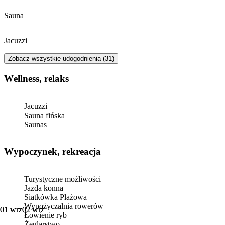
Sauna
Jacuzzi
Zobacz wszystkie udogodnienia (31)
Wellness, relaks
Jacuzzi
Sauna fińska
Saunas
Wypoczynek, rekreacja
Turystyczne możliwości
Jazda konna
Siatkówka Plażowa
Wypożyczalnia rowerów
01 wrz
01 wrz
02 wrz
02 wrz
Łowienie ryb
Żeglarstwo