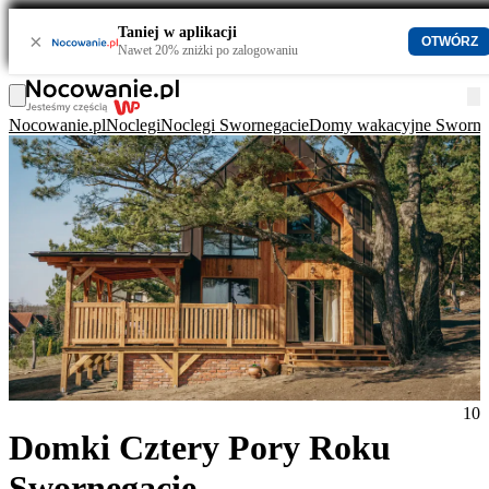
Taniej w aplikacji
×
OTWÓRZ
Nawet 20% zniżki po zalogowaniu
Nocowanie.pl
Noclegi
Noclegi Swornegacie
Domy wakacyjne Sworne
10
Domki Cztery Pory Roku
Swornegacie