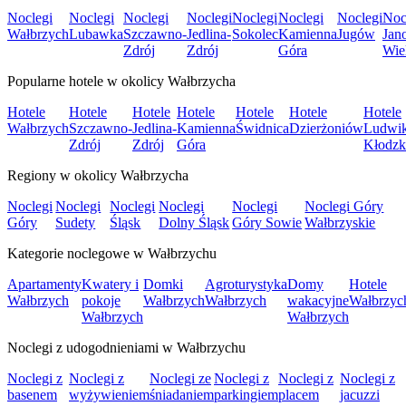
Noclegi
Noclegi
Noclegi
Noclegi
Noclegi
Noclegi
Noclegi
Noc
Wałbrzych
Lubawka
Szczawno-
Jedlina-
Sokolec
Kamienna
Jugów
Jan
Zdrój
Zdrój
Góra
Wie
Popularne hotele w okolicy Wałbrzycha
Hotele
Hotele
Hotele
Hotele
Hotele
Hotele
Hotele
Wałbrzych
Szczawno-
Jedlina-
Kamienna
Świdnica
Dzierżoniów
Ludwi
Zdrój
Zdrój
Góra
Kłodzk
Regiony w okolicy Wałbrzycha
Noclegi
Noclegi
Noclegi
Noclegi
Noclegi
Noclegi Góry
Góry
Sudety
Śląsk
Dolny Śląsk
Góry Sowie
Wałbrzyskie
Kategorie noclegowe w Wałbrzychu
Apartamenty
Kwatery i
Domki
Agroturystyka
Domy
Hotele
Wałbrzych
pokoje
Wałbrzych
Wałbrzych
wakacyjne
Wałbrzyc
Wałbrzych
Wałbrzych
Noclegi z udogodnieniami w Wałbrzychu
Noclegi z
Noclegi z
Noclegi ze
Noclegi z
Noclegi z
Noclegi z
basenem
wyżywieniem
śniadaniem
parkingiem
placem
jacuzzi