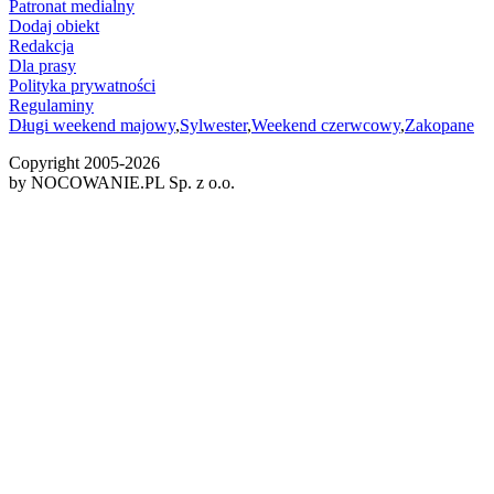
Patronat medialny
Dodaj obiekt
Redakcja
Dla prasy
Polityka prywatności
Regulaminy
Długi weekend majowy
,
Sylwester
,
Weekend czerwcowy
,
Zakopane
Copyright 2005-
2026
by NOCOWANIE.PL Sp. z o.o.