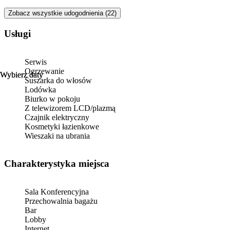
Zobacz wszystkie udogodnienia (22)
Usługi
Serwis
Ogrzewanie
Wybierz daty
Wybierz daty
Suszarka do włosów
Lodówka
Biurko w pokoju
Z telewizorem LCD/plazmą
Czajnik elektryczny
Kosmetyki łazienkowe
Wieszaki na ubrania
Charakterystyka miejsca
Sala Konferencyjna
Przechowalnia bagażu
Bar
Lobby
Internet