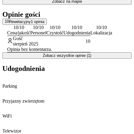
Zobacz na mapie
Opinie gości
10
Rewelacyjny
1
opinia
10
/10
10
/10
10
/10
10
/10
10
/10
Cena/jakość
Personel
Czystość
Udogodnienia
Lokalizacja
Gość
10
sierpień 2025
Opinia bez komentarza.
Zobacz wszystkie opinie (1)
Udogodnienia
Parking
Przyjazny zwierzętom
WiFi
Telewizor