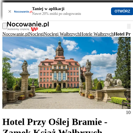
Taniej w aplikacji
×
OTWÓRZ
Nawet 20% zniżki po zalogowaniu
Nocowanie.pl
Noclegi
Noclegi Wałbrzych
Hotele Wałbrzych
Hotel Pr
10
Hotel Przy Oślej Bramie -
Zamek Książ Wałbrzych