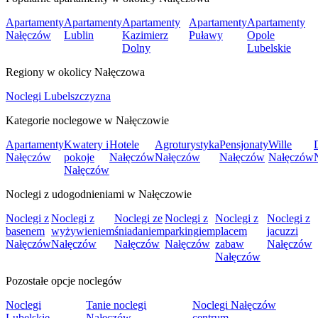
Apartamenty
Apartamenty
Apartamenty
Apartamenty
Apartamenty
Nałęczów
Lublin
Kazimierz
Puławy
Opole
Dolny
Lubelskie
Regiony w okolicy Nałęczowa
Noclegi Lubelszczyzna
Kategorie noclegowe w Nałęczowie
Apartamenty
Kwatery i
Hotele
Agroturystyka
Pensjonaty
Wille
Nałęczów
pokoje
Nałęczów
Nałęczów
Nałęczów
Nałęczów
Nałęczów
Noclegi z udogodnieniami w Nałęczowie
Noclegi z
Noclegi z
Noclegi ze
Noclegi z
Noclegi z
Noclegi z
basenem
wyżywieniem
śniadaniem
parkingiem
placem
jacuzzi
Nałęczów
Nałęczów
Nałęczów
Nałęczów
zabaw
Nałęczów
Nałęczów
Pozostałe opcje noclegów
Noclegi
Tanie noclegi
Noclegi Nałęczów
Lubelskie
Nałęczów
centrum