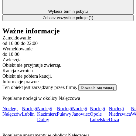
Wybierz termin pobytu
Zobacz wszystkie pokoje (1)
Ważne informacje
Zameldowanie
od 16:00
do 22:00
Wymeldowanie
do 10:00
Zwierzęta
Obiekt nie przyjmuje zwierząt.
Kaucja zwrotna
Obiekt nie pobiera kaucji.
Informacje prawne
Ten obiekt jest zarządzany przez firmę.
Dowiedz się więcej
Popularne noclegi w okolicy Nałęczowa
Noclegi
Noclegi
Noclegi
Noclegi
Noclegi
Noclegi
Noclegi
No
Nałęczów
Lublin
Kazimierz
Puławy
Janowiec
Opole
Niedrzwica
Wo
Dolny
Lubelskie
Duża
Popularne apartamenty w okolicy Nałęczowa