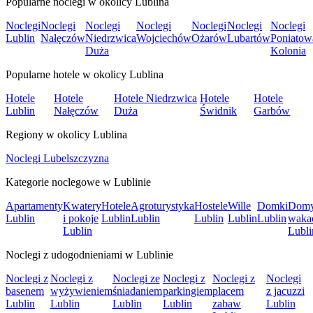
Popularne noclegi w okolicy Lublina
Noclegi
Noclegi
Noclegi
Noclegi
Noclegi
Noclegi
Noclegi
Lublin
Nałęczów
Niedrzwica
Wojciechów
Ożarów
Lubartów
Poniatow
Duża
Kolonia
Popularne hotele w okolicy Lublina
Hotele
Hotele
Hotele Niedrzwica
Hotele
Hotele
Lublin
Nałęczów
Duża
Świdnik
Garbów
Regiony w okolicy Lublina
Noclegi Lubelszczyzna
Kategorie noclegowe w Lublinie
Apartamenty
Kwatery
Hotele
Agroturystyka
Hostele
Wille
Domki
Dom
Lublin
i pokoje
Lublin
Lublin
Lublin
Lublin
Lublin
waka
Lublin
Lubli
Noclegi z udogodnieniami w Lublinie
Noclegi z
Noclegi z
Noclegi ze
Noclegi z
Noclegi z
Noclegi
basenem
wyżywieniem
śniadaniem
parkingiem
placem
z jacuzzi
Lublin
Lublin
Lublin
Lublin
zabaw
Lublin