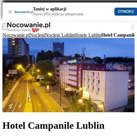
Taniej w aplikacji
×
OTWÓRZ
Nawet 20% zniżki po zalogowaniu
Nocowanie.pl
Noclegi
Noclegi Lublin
Hotele Lublin
Hotel Campanile
Hotel Campanile Lublin