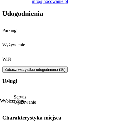
info@nocowanie.pl
kończy o 12:00 w dniu wyjazdu.
Udogodnienia
Parking
Wyżywienie
WiFi
Zobacz wszystkie udogodnienia (16)
Usługi
Serwis
Wybierz daty
Wybierz daty
Ogrzewanie
Charakterystyka miejsca