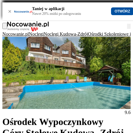
Taniej w aplikacji
×
OTWÓRZ
Nawet 20% zniżki po zalogowaniu
Nocowanie.pl
Noclegi
Noclegi Kudowa-Zdrój
Ośrodki Szkoleniowe 
9.6
Ośrodek Wypoczynkowy
Góry Stołowe Kudowa -Zdrój