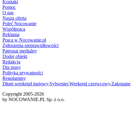
Kontakt
Pomoc
O nas
Nasza oferta
Poleć Nocowanie
Współpraca
Reklama
Praca w Nocowanie.pl
Zgłoszenia nieprawidłowości
Patronat medialny
Dodaj obiekt
Redakcja
Dla prasy
Polityka prywatności
Regulaminy
Długi weekend majowy
,
Sylwester
,
Weekend czerwcowy
,
Zakopane
Copyright 2005-
2026
by NOCOWANIE.PL Sp. z o.o.