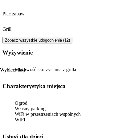
Plac zabaw
Grill
Zobacz wszystkie udogodnienia (12)
Wyżywienie
Możliwość skorzystania z grilla
Wybierz daty
Wybierz daty
Charakterystyka miejsca
Ogród
Własny parking
WiFi w przestrzeniach wspólnych
WIFI
usługi dla dzieci