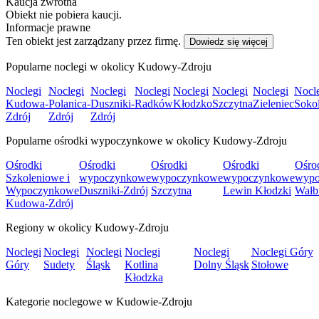
Kaucja zwrotna
Obiekt nie pobiera kaucji.
Informacje prawne
Ten obiekt jest zarządzany przez firmę.
Dowiedz się więcej
Popularne noclegi w okolicy Kudowy-Zdroju
Noclegi
Noclegi
Noclegi
Noclegi
Noclegi
Noclegi
Noclegi
Nocl
Kudowa-
Polanica-
Duszniki-
Radków
Kłodzko
Szczytna
Zieleniec
Soko
Zdrój
Zdrój
Zdrój
Popularne ośrodki wypoczynkowe w okolicy Kudowy-Zdroju
Ośrodki
Ośrodki
Ośrodki
Ośrodki
Ośro
Szkoleniowe i
wypoczynkowe
wypoczynkowe
wypoczynkowe
wypo
Wypoczynkowe
Duszniki-Zdrój
Szczytna
Lewin Kłodzki
Wałb
Kudowa-Zdrój
Regiony w okolicy Kudowy-Zdroju
Noclegi
Noclegi
Noclegi
Noclegi
Noclegi
Noclegi Góry
Góry
Sudety
Śląsk
Kotlina
Dolny Śląsk
Stołowe
Kłodzka
Kategorie noclegowe w Kudowie-Zdroju