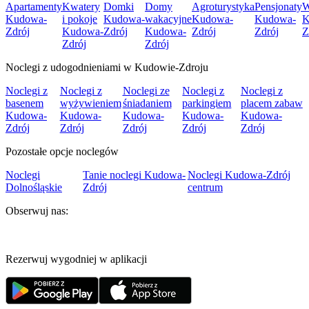
Apartamenty
Kwatery
Domki
Domy
Agroturystyka
Pensjonaty
W
Kudowa-
i pokoje
Kudowa-
wakacyjne
Kudowa-
Kudowa-
K
Zdrój
Kudowa-
Zdrój
Kudowa-
Zdrój
Zdrój
Z
Zdrój
Zdrój
Noclegi z udogodnieniami w Kudowie-Zdroju
Noclegi z
Noclegi z
Noclegi ze
Noclegi z
Noclegi z
basenem
wyżywieniem
śniadaniem
parkingiem
placem zabaw
Kudowa-
Kudowa-
Kudowa-
Kudowa-
Kudowa-
Zdrój
Zdrój
Zdrój
Zdrój
Zdrój
Pozostałe opcje noclegów
Noclegi
Tanie noclegi Kudowa-
Noclegi Kudowa-Zdrój
Dolnośląskie
Zdrój
centrum
Obserwuj nas:
Rezerwuj wygodniej w aplikacji