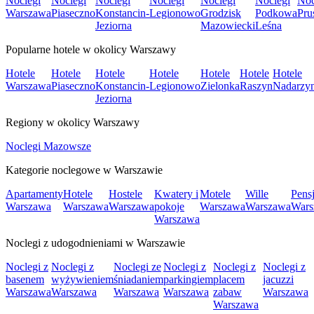
Noclegi
Noclegi
Noclegi
Noclegi
Noclegi
Noclegi
Noc
Warszawa
Piaseczno
Konstancin-
Legionowo
Grodzisk
Podkowa
Pru
Jeziorna
Mazowiecki
Leśna
Popularne hotele w okolicy Warszawy
Hotele
Hotele
Hotele
Hotele
Hotele
Hotele
Hotele
Warszawa
Piaseczno
Konstancin-
Legionowo
Zielonka
Raszyn
Nadarzy
Jeziorna
Regiony w okolicy Warszawy
Noclegi Mazowsze
Kategorie noclegowe w Warszawie
Apartamenty
Hotele
Hostele
Kwatery i
Motele
Wille
Pens
Warszawa
Warszawa
Warszawa
pokoje
Warszawa
Warszawa
Wars
Warszawa
Noclegi z udogodnieniami w Warszawie
Noclegi z
Noclegi z
Noclegi ze
Noclegi z
Noclegi z
Noclegi z
basenem
wyżywieniem
śniadaniem
parkingiem
placem
jacuzzi
Warszawa
Warszawa
Warszawa
Warszawa
zabaw
Warszawa
Warszawa