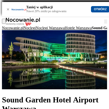
Taniej w aplikacji
×
OTWÓRZ
Nawet 20% zniżki po zalogowaniu
Nocowanie.pl
Noclegi
Noclegi Warszawa
Hotele Warszawa
Sound Gar
Sound Garden Hotel Airport
Warszawa