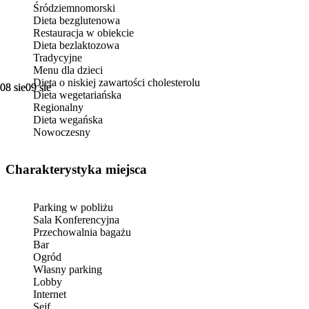
Śródziemnomorski
Dieta bezglutenowa
Restauracja w obiekcie
Dieta bezlaktozowa
Tradycyjne
Menu dla dzieci
Dieta o niskiej zawartości cholesterolu
08 sie
08 sie
09 sie
09 sie
Dieta wegetariańska
Regionalny
Dieta wegańska
Nowoczesny
Charakterystyka miejsca
Parking w pobliżu
Sala Konferencyjna
Przechowalnia bagażu
Bar
Ogród
Własny parking
Lobby
Internet
Sejf