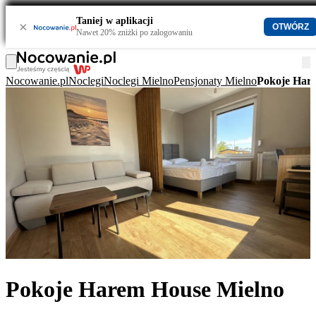
Taniej w aplikacji
×
OTWÓRZ
Nawet 20% zniżki po zalogowaniu
Nocowanie.pl
Noclegi
Noclegi Mielno
Pensjonaty Mielno
Pokoje Har
Pokoje Harem House Mielno