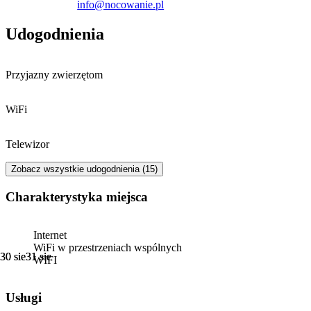
info@nocowanie.pl
hotelowa kończy się o godzinie 10:00. Obiekt akceptuje płatności w
formie gotówki oraz przelewu bankowego.
Udogodnienia
Przyjazny zwierzętom
WiFi
Telewizor
Zobacz wszystkie udogodnienia (15)
Charakterystyka miejsca
Internet
WiFi w przestrzeniach wspólnych
30 sie
30 sie
31 sie
31 sie
WIFI
Usługi