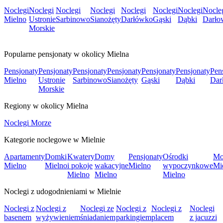
Noclegi
Noclegi
Noclegi
Noclegi
Noclegi
Noclegi
Noclegi
Nocle
Mielno
Ustronie
Sarbinowo
Sianożęty
Darłówko
Gąski
Dąbki
Darło
Morskie
Popularne pensjonaty w okolicy Mielna
Pensjonaty
Pensjonaty
Pensjonaty
Pensjonaty
Pensjonaty
Pensjonaty
Pen
Mielno
Ustronie
Sarbinowo
Sianożęty
Gąski
Dąbki
Dar
Morskie
Regiony w okolicy Mielna
Noclegi Morze
Kategorie noclegowe w Mielnie
Apartamenty
Domki
Kwatery
Domy
Pensjonaty
Ośrodki
Mo
Mielno
Mielno
i pokoje
wakacyjne
Mielno
wypoczynkowe
Mi
Mielno
Mielno
Mielno
Noclegi z udogodnieniami w Mielnie
Noclegi z
Noclegi z
Noclegi ze
Noclegi z
Noclegi z
Noclegi
basenem
wyżywieniem
śniadaniem
parkingiem
placem
z jacuzzi