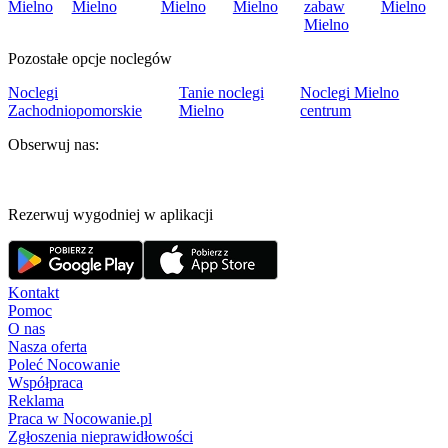
Mielno
Mielno
Mielno
Mielno
zabaw
Mielno
Mielno
Pozostałe opcje noclegów
Noclegi
Tanie noclegi
Noclegi Mielno
Zachodniopomorskie
Mielno
centrum
Obserwuj nas:
Rezerwuj wygodniej w aplikacji
Kontakt
Pomoc
O nas
Nasza oferta
Poleć Nocowanie
Współpraca
Reklama
Praca w Nocowanie.pl
Zgłoszenia nieprawidłowości