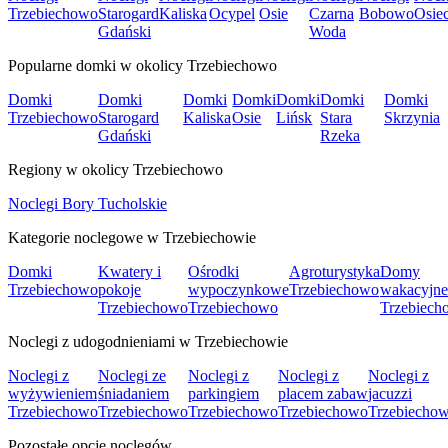
Trzebiechowo
Starogard
Kaliska
Ocypel
Osie
Czarna
Bobowo
Osie
Gdański
Woda
Popularne domki w okolicy Trzebiechowo
Domki
Domki
Domki
Domki
Domki
Domki
Domki
Trzebiechowo
Starogard
Kaliska
Osie
Lińsk
Stara
Skrzynia
Gdański
Rzeka
Regiony w okolicy Trzebiechowo
Noclegi Bory Tucholskie
Kategorie noclegowe w Trzebiechowie
Domki
Kwatery i
Ośrodki
Agroturystyka
Domy
Trzebiechowo
pokoje
wypoczynkowe
Trzebiechowo
wakacyjne
Trzebiechowo
Trzebiechowo
Trzebiech
Noclegi z udogodnieniami w Trzebiechowie
Noclegi z
Noclegi ze
Noclegi z
Noclegi z
Noclegi z
wyżywieniem
śniadaniem
parkingiem
placem zabaw
jacuzzi
Trzebiechowo
Trzebiechowo
Trzebiechowo
Trzebiechowo
Trzebiecho
Pozostałe opcje noclegów