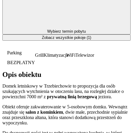
Wybierz termin pobytu
Zobacz wszystkie pokoje (1)
Parking
Grill
Klimatyzacja
WiFi
Telewizor
BEZPŁATNY
Opis obiektu
Domek letniskowy w Trzebiechowie to propozycja dla osób
szukających wytchnienia w otoczeniu lasu, na rozległej działce o
powierzchni 7000 m² z
prywatną linią brzegową
jeziora.
Obiekt oferuje zakwaterowanie w 5-osobowym domku. Wewnątrz
znajduje się
salon z kominkiem
, dwie małe, przechodnie sypialnie
oraz przeszklona altana, która stanowi dodatkową przestrzeń do
wypoczynku.
Do dyspozycji gości jest w pełni wyposażona kuchnia, w której