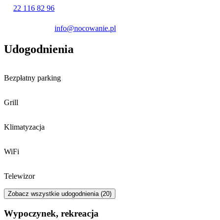
ośrodek z wypożyczalnią sprzętu wodnego.
22 116 82 96
info@nocowanie.pl
Udogodnienia
Bezpłatny parking
Grill
Klimatyzacja
WiFi
Telewizor
Zobacz wszystkie udogodnienia (20)
Wypoczynek, rekreacja