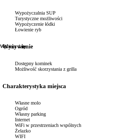
Wypożyczalnia SUP
Turystyczne możliwości
Wypożyczenie łódki
Łowienie ryb
Wyżywienie
Wybierz daty
Wybierz daty
Dostępny kominek
Możliwość skorzystania z grilla
Charakterystyka miejsca
Własne molo
Ogród
Własny parking
Internet
WiFi w przestrzeniach wspólnych
Żelazko
WIFI