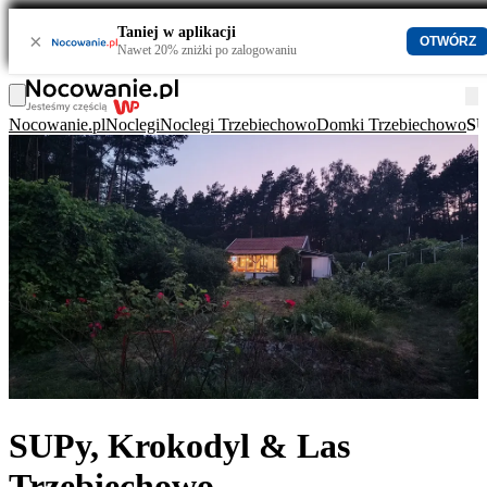
Taniej w aplikacji
×
OTWÓRZ
Nawet 20% zniżki po zalogowaniu
Nocowanie.pl
Noclegi
Noclegi Trzebiechowo
Domki Trzebiechowo
SU
SUPy, Krokodyl & Las
Trzebiechowo