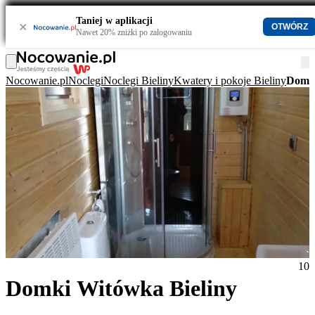
Taniej w aplikacji
×
OTWÓRZ
Nawet 20% zniżki po zalogowaniu
Nocowanie.pl
Noclegi
Noclegi Bieliny
Kwatery i pokoje Bieliny
Domki
10
Domki Witówka Bieliny