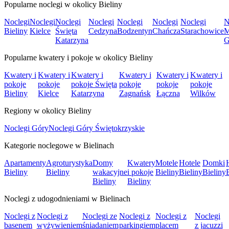
Popularne noclegi w okolicy Bieliny
Noclegi
Noclegi
Noclegi
Noclegi
Noclegi
Noclegi
Noclegi
N
Bieliny
Kielce
Święta
Cedzyna
Bodzentyn
Chańcza
Starachowice
M
Katarzyna
G
Popularne kwatery i pokoje w okolicy Bieliny
Kwatery i
Kwatery i
Kwatery i
Kwatery i
Kwatery i
Kwatery i
pokoje
pokoje
pokoje Święta
pokoje
pokoje
pokoje
Bieliny
Kielce
Katarzyna
Zagnańsk
Łączna
Wilków
Regiony w okolicy Bieliny
Noclegi Góry
Noclegi Góry Świętokrzyskie
Kategorie noclegowe w Bielinach
Apartamenty
Agroturystyka
Domy
Kwatery
Motele
Hotele
Domki
Bieliny
Bieliny
wakacyjne
i pokoje
Bieliny
Bieliny
Bieliny
Bieliny
Bieliny
Noclegi z udogodnieniami w Bielinach
Noclegi z
Noclegi z
Noclegi ze
Noclegi z
Noclegi z
Noclegi
basenem
wyżywieniem
śniadaniem
parkingiem
placem
z jacuzzi