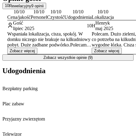
Obiekt akceptuje pobyt ze zwierzętami domowymi. Płatności na
10
Rewelacyjny
9
opinii
miejscu przyjmowane są w formie gotówki.
10
/10
10
/10
10
/10
10
/10
10
/10
Cena/jakość
Personel
Czystość
Udogodnienia
Lokalizacja
Gość
Henryk
10
H
lipiec 2025
maj 2025
Wspaniała lokalizacja, cisza, spokój. W
Polecam. Dużo zielen
domku niczego nie brakuje na kilkudniowy
co potrzeba na kilkud
pobyt. Duże zadbane podwórko.Polecam
wygodne łózka. Cisza 
dla rodzin z dziećmi. Piłki, rakiety do
Zobacz więcej
Zobacz więcej
badmintona, zabawki w piaskownicy,
Zobacz wszystkie opinie (9)
trampolina, wszystko czego potrzeba dla
maluchów jak i tych starszych , pomocni
Udogodnienia
gospodarze, wygodne łóżka. POLECAM!!!
Bezpłatny parking
Plac zabaw
Przyjazny zwierzętom
Telewizor