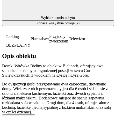
Wybierz termin pobytu
Zobacz wszystkie pokoje (2)
Przyjazny
Parking
Plac zabaw
Telewizor
zwierzętom
BEZPŁATNY
Opis obiektu
Domki Witówka Bieliny to obiekt w Bielinach, oferujący dwa
samodzielne domy na ogrodzonej posesji w sercu Gór
Świętokrzyskich, z widokiem na Łysicę i Łysą Górę.
Do dyspozycji gości przygotowano dwa całoroczne, drewniane
domy. Większy z nich przeznaczony jest dla 6 osób i składa się z
salonu z aneksem kuchennym, łazienki oraz dwóch sypialni z
łóżkami małżeńskimi. Dodatkowe miejsce do spania zapewnia
rozkładana sofa w salonie. Drugi dom, dla 4 osób, oferuje salon z
kuchnią, łazienkę i jedną sypialnię z łóżkiem małżeńskim oraz sofą
w części dziennej.