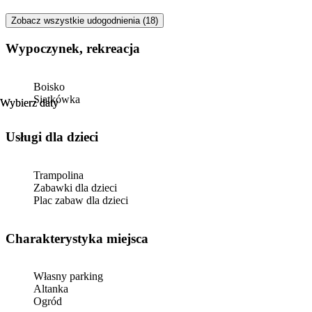
Zobacz wszystkie udogodnienia (18)
Wypoczynek, rekreacja
Boisko
Siatkówka
Wybierz daty
Wybierz daty
usługi dla dzieci
Trampolina
Zabawki dla dzieci
Plac zabaw dla dzieci
Charakterystyka miejsca
Własny parking
Altanka
Ogród