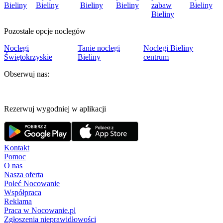
Bieliny
Bieliny
Bieliny
Bieliny
zabaw
Bieliny
Bieliny
Pozostałe opcje noclegów
Noclegi
Tanie noclegi
Noclegi Bieliny
Świętokrzyskie
Bieliny
centrum
Obserwuj nas:
Rezerwuj wygodniej w aplikacji
Kontakt
Pomoc
O nas
Nasza oferta
Poleć Nocowanie
Współpraca
Reklama
Praca w Nocowanie.pl
Zgłoszenia nieprawidłowości