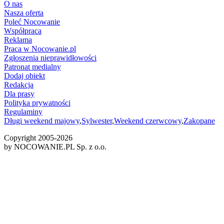
O nas
Nasza oferta
Poleć Nocowanie
Współpraca
Reklama
Praca w Nocowanie.pl
Zgłoszenia nieprawidłowości
Patronat medialny
Dodaj obiekt
Redakcja
Dla prasy
Polityka prywatności
Regulaminy
Długi weekend majowy
,
Sylwester
,
Weekend czerwcowy
,
Zakopane
Copyright 2005-
2026
by NOCOWANIE.PL Sp. z o.o.