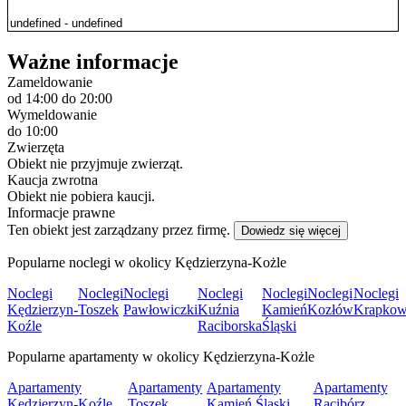
Ważne informacje
Zameldowanie
od 14:00
do 20:00
Wymeldowanie
do 10:00
Zwierzęta
Obiekt nie przyjmuje zwierząt.
Kaucja zwrotna
Obiekt nie pobiera kaucji.
Informacje prawne
Ten obiekt jest zarządzany przez firmę.
Dowiedz się więcej
Popularne noclegi w okolicy Kędzierzyna-Kożle
Noclegi
Noclegi
Noclegi
Noclegi
Noclegi
Noclegi
Noclegi
Kędzierzyn-
Toszek
Pawłowiczki
Kuźnia
Kamień
Kozłów
Krapkow
Koźle
Raciborska
Śląski
Popularne apartamenty w okolicy Kędzierzyna-Kożle
Apartamenty
Apartamenty
Apartamenty
Apartamenty
Kędzierzyn-Koźle
Toszek
Kamień Śląski
Racibórz