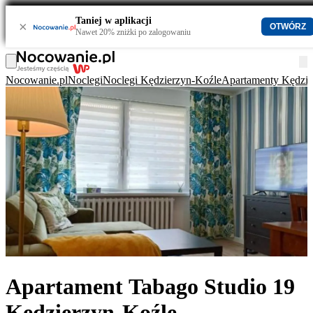
Taniej w aplikacji
×
OTWÓRZ
Nawet 20% zniżki po zalogowaniu
Nocowanie.pl
Noclegi
Noclegi Kędzierzyn-Koźle
Apartamenty Kędzie
Apartament Tabago Studio 19
Kędzierzyn-Koźle