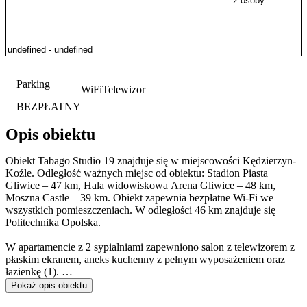
2 osoby
Parking
WiFi
Telewizor
BEZPŁATNY
Opis obiektu
Obiekt Tabago Studio 19 znajduje się w miejscowości Kędzierzyn-
Koźle. Odległość ważnych miejsc od obiektu: Stadion Piasta
Gliwice – 47 km, Hala widowiskowa Arena Gliwice – 48 km,
Moszna Castle – 39 km. Obiekt zapewnia bezpłatne Wi-Fi we
wszystkich pomieszczeniach. W odległości 46 km znajduje się
Politechnika Opolska.
W apartamencie z 2 sypialniami zapewniono salon z telewizorem z
płaskim ekranem, aneks kuchenny z pełnym wyposażeniem oraz
łazienkę (1).
Pokaż opis obiektu
Odległość ważnych miejsc od obiektu: Galeria Sztuki Współczesnej