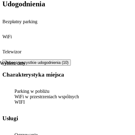
Udogodnienia
Bezpłatny parking
WiFi
Telewizor
Zobacz wszystkie udogodnienia (10)
Wybierz daty
Wybierz daty
Charakterystyka miejsca
Parking w pobliżu
WiFi w przestrzeniach wspólnych
WIFI
Usługi
Ogrzewanie