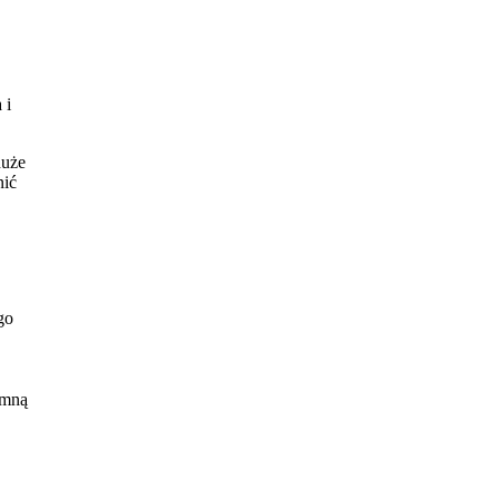
 i
duże
nić
go
h za
 mną