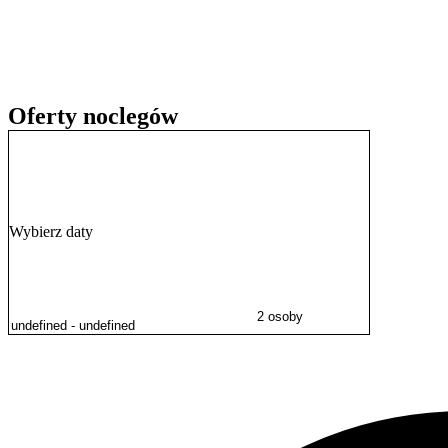
minut
, a na Wyspę Spichrzów można dotrzeć w 5 minut. W najbliż
Długie Pobrzeże z historycznym Żurawiem. Warto również odwiedzić 
Goście w swoich opiniach wysoko oceniają czystość oraz
korzystny 
Oferty noclegów
Wybierz daty
2 osoby