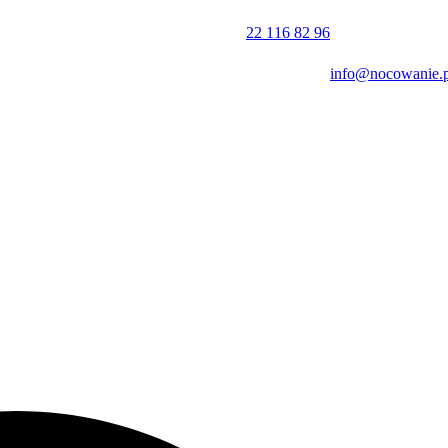
szym sąsiedztwie znajduje się Narodowe Muzeum Morskie oraz malown
pobliski Kościół św. Barbary.
22 116 82 96
stosunek ceny do jakości
.
info@nocowanie.p