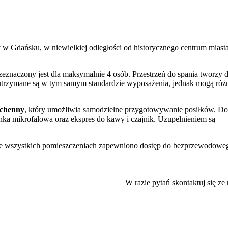
 w Gdańsku, w niewielkiej odległości od historycznego centrum miasta
rzeznaczony jest dla maksymalnie 4 osób. Przestrzeń do spania tworzy 
 utrzymane są w tym samym standardzie wyposażenia, jednak mogą róż
uchenny
, który umożliwia samodzielne przygotowywanie posiłków. Do
enka mikrofalowa oraz ekspres do kawy i czajnik. Uzupełnieniem są
e wszystkich pomieszczeniach zapewniono dostęp do bezprzewodowe
w bezpłatnych kosmetyków. Obiekt akceptuje pobyt zwierząt domowyc
cych z pupilami
. Na życzenie istnieje również możliwość odpłatnego
W razie pytań skontaktuj się ze
jsce parkingowe w garażu podziemnym
.
 do serca Głównego Miasta, czyli na
Długi Targ, zajmuje około 10