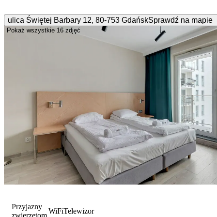
ulica Świętej Barbary
12
,
80-753
Gdańsk
Sprawdź na mapie
Pokaż wszystkie
16 zdjęć
Przyjazny
WiFi
Telewizor
zwierzętom