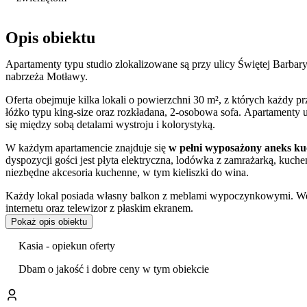
Opis obiektu
Apartamenty typu studio zlokalizowane są przy ulicy Świętej Barbary
nabrzeża Motławy.
Oferta obejmuje kilka lokali o powierzchni 30 m², z których każdy p
łóżko typu king-size oraz rozkładana, 2-osobowa sofa. Apartamenty
się między sobą detalami wystroju i kolorystyką.
W każdym apartamencie znajduje się
w pełni wyposażony aneks k
dyspozycji gości jest płyta elektryczna, lodówka z zamrażarką, kuch
niezbędne akcesoria kuchenne, w tym kieliszki do wina.
Każdy lokal posiada własny balkon z meblami wypoczynkowymi. W
internetu oraz telewizor z płaskim ekranem.
Pokaż opis obiektu
Łazienki wyposażone są w prysznic, suszarkę do włosów oraz zesta
dodatkową opłatą, co czyni go
miejscem przyjaznym dla podróżują
Kasia - opiekun oferty
dostawienia łóżeczka dziecięcego.
Dbam o jakość i dobre ceny w tym obiekcie
Dla gości podróżujących samochodem przygotowano
prywatne mie
Apartamenty stanowią dogodną bazę do zwiedzania Gdańska. Spacer