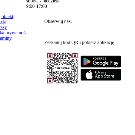
sobota - niedziela
9:00-17:00
 obiekt
Obserwuj nas:
cja
rasy
yka prywatności
laminy
Zeskanuj kod QR i pobierz aplikację