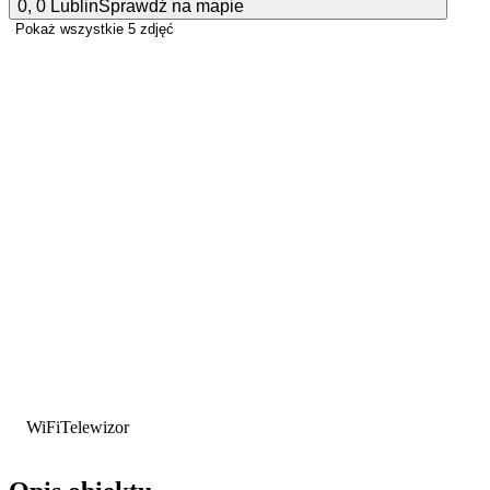
0
,
0
Lublin
Sprawdź na mapie
Pokaż wszystkie
5 zdjęć
WiFi
Telewizor