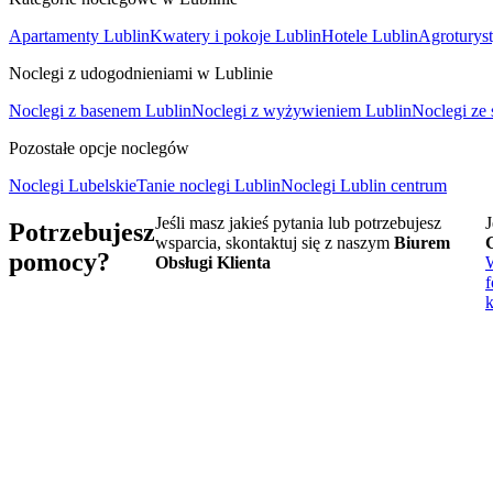
Apartamenty Lublin
Kwatery i pokoje Lublin
Hotele Lublin
Agroturys
Noclegi z udogodnieniami w Lublinie
Noclegi z basenem Lublin
Noclegi z wyżywieniem Lublin
Noclegi ze
Pozostałe opcje noclegów
Noclegi Lubelskie
Tanie noclegi Lublin
Noclegi Lublin centrum
Jeśli masz jakieś pytania lub potrzebujesz
J
Potrzebujesz
wsparcia, skontaktuj się z naszym
Biurem
pomocy?
Obsługi Klienta
f