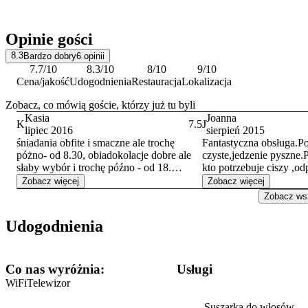
Opinie gości
8.3
Bardzo dobry
6
opinii
7.7
/10
8.3
/10
8
/10
9
/10
Cena/jakość
Udogodnienia
Restauracja
Lokalizacja
Zobacz, co mówią goście, którzy już tu byli
Kasia
Joanna
K
7.5
J
lipiec 2016
sierpień 2015
śniadania obfite i smaczne ale trochę
Fantastyczna obsługa.P
póżno- od 8.30, obiadokolacje dobre ale
czyste,jedzenie pyszne
słaby wybór i trochę późno - od 18.
kto potrzebuje ciszy ,o
Podczas wypadów w góry, była to jednak
nacieszyć oko widokami
Zobacz więcej
Zobacz więcej
dogodność. Pokój ciasny - tylko do
pomaga zrelaksować się
Zobacz wsz
spania- ale czysto i stylowo. Fajny pokój
wycieczkach.Z czystym
fitnes. Basen i jacusie mały w cenie, sauny
POLECAM.
Udogodnienia
zbyt drogie do użytkowania. Generalnie
hotel dobrze przystosowany dla rodzin z
małymi dziećmi. Fajnie
Co nas wyróżnia:
Usługi
WiFi
Telewizor
Suszarka do włosów