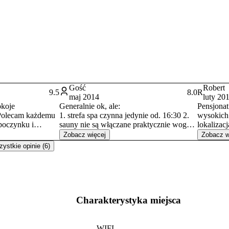
Gość
Robert
9.5
8.0
R
maj 2014
luty 20
okoje
Generalnie ok, ale:
Pensjona
.Polecam każdemu
1. strefa spa czynna jedynie od. 16:30 2.
wysokich 
dpoczynku i
sauny nie są włączane praktycznie wogóle
lokalizac
.Basen i jacuzzi
3. brak firanek w oknach 4. wszędzie
wyposażo
Zobacz więcej
Zobacz w
 po pieszych
widoczne są tabliczki z zakazami np.
w wypoży
ystkie opinie (6)
 sumieniem
zakaz biegania, zakaz wchodzenia do
specjalny
jacuzzi 5. brak szlafroków, płatna
wyższe (!
wymiana ręczników
of
Charakterystyka miejsca
WIFI