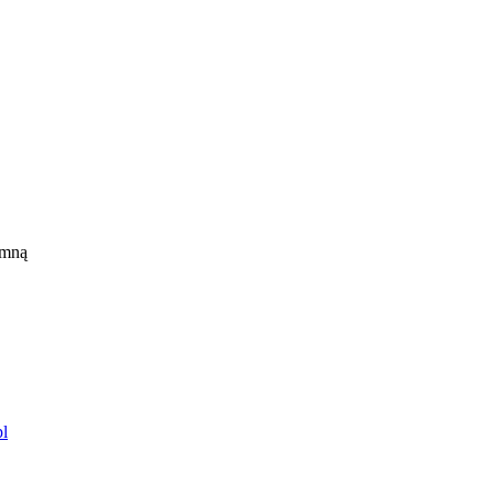
 mną
l