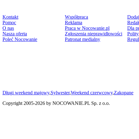
Kontakt
Współpraca
Dodaj
Pomoc
Reklama
Redak
O nas
Praca w Nocowanie.pl
Dla p
Nasza oferta
Zgłoszenia nieprawidłowości
Polit
Poleć Nocowanie
Patronat medialny
Regu
Długi weekend majowy
,
Sylwester
,
Weekend czerwcowy
,
Zakopane
Copyright 2005-
2026
by NOCOWANIE.PL Sp. z o.o.