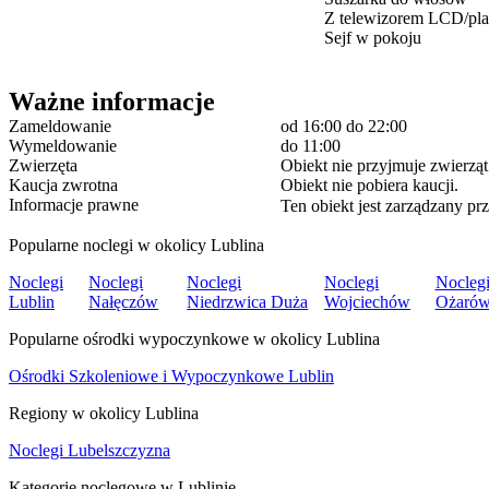
Z telewizorem LCD/pl
Sejf w pokoju
Ważne informacje
Zameldowanie
od 16:00
do 22:00
Wymeldowanie
do 11:00
Zwierzęta
Obiekt nie przyjmuje zwierząt
Kaucja zwrotna
Obiekt nie pobiera kaucji.
Informacje prawne
Ten obiekt jest zarządzany prz
Popularne noclegi w okolicy Lublina
Noclegi
Noclegi
Noclegi
Noclegi
Nocleg
Lublin
Nałęczów
Niedrzwica Duża
Wojciechów
Ożaró
Popularne ośrodki wypoczynkowe w okolicy Lublina
Ośrodki Szkoleniowe i Wypoczynkowe Lublin
Regiony w okolicy Lublina
Noclegi Lubelszczyzna
Kategorie noclegowe w Lublinie