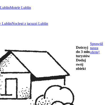
Lublin
Motele Lublin
w Lublin
Noclegi z jacuzzi Lublin
Sprawdź
Dotrzyj
naszą
do 3 mln
ofertę!
turystów
Dodaj
swój
obiekt