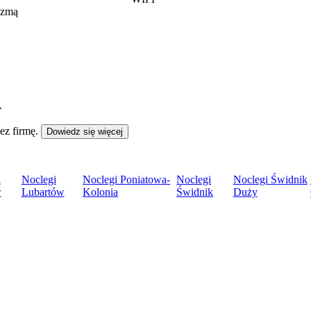
azmą
.
ez firmę.
Dowiedz się więcej
i
Noclegi
Noclegi Poniatowa-
Noclegi
Noclegi Świdnik
w
Lubartów
Kolonia
Świdnik
Duży