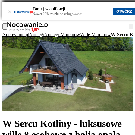
Taniej w aplikacji
×
OTWÓRZ
Nawet 20% zniżki po zalogowaniu
Nocowanie.pl
Noclegi
Noclegi Marcinów
Wille Marcinów
W Sercu Kot
W Sercu Kotliny - luksusowe
wille 8 osobowe z balią opalaną