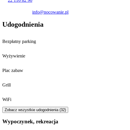
22 116 82 96
Goście mogą korzystać z bezpłatnego
prywatnego parkingu
oraz
info@nocowanie.pl
dostępu do internetu Wi-Fi na terenie całego obiektu.
Udogodnienia
Bezpłatny parking
Wyżywienie
Plac zabaw
Grill
WiFi
Zobacz wszystkie udogodnienia (32)
Wypoczynek, rekreacja