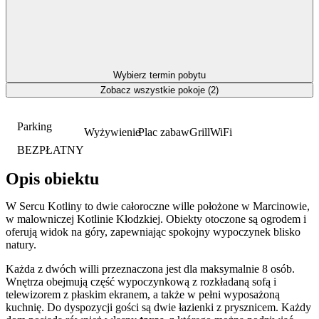
Wybierz termin pobytu
Zobacz wszystkie pokoje (2)
Parking
Wyżywienie
Plac zabaw
Grill
WiFi
BEZPŁATNY
Opis obiektu
W Sercu Kotliny to dwie całoroczne wille położone w Marcinowie,
w malowniczej Kotlinie Kłodzkiej. Obiekty otoczone są ogrodem i
oferują widok na góry, zapewniając spokojny wypoczynek blisko
natury.
Każda z dwóch willi przeznaczona jest dla maksymalnie 8 osób.
Wnętrza obejmują część wypoczynkową z rozkładaną sofą i
telewizorem z płaskim ekranem, a także w pełni wyposażoną
kuchnię. Do dyspozycji gości są dwie łazienki z prysznicem. Każdy