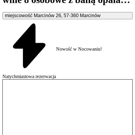
drewnem i widokiem na góry
miejscowość Marcinów
26
,
57-360
Marcinów
Marcinów
Nowość w Nocowaniu!
Natychmiastowa rezerwacja