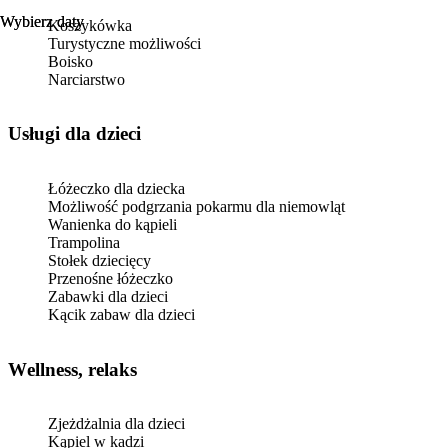
Wybierz daty
Wybierz daty
Koszykówka
Turystyczne możliwości
Boisko
Narciarstwo
usługi dla dzieci
Łóżeczko dla dziecka
Możliwość podgrzania pokarmu dla niemowląt
Wanienka do kąpieli
Trampolina
Stołek dziecięcy
Przenośne łóżeczko
Zabawki dla dzieci
Kącik zabaw dla dzieci
Wellness, relaks
Zjeżdżalnia dla dzieci
Kąpiel w kadzi